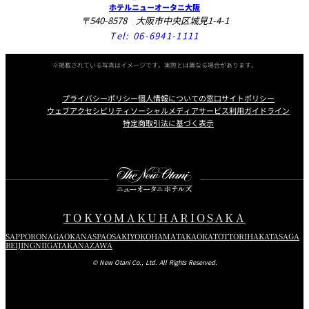
ホテルニューオータニ大阪
〒540-8578 大阪市中央区城見1-4-1
Tel:
06-6941-1111
※掲載されている写真はイメージです。実際とは異なる場合があります。
プライバシーポリシー
個人情報についての窓口
サイトポリシー
ウェブアクセシビリティ
ソーシャルメディアサービス利用ガイドライン
特定商取引法に基づく表示
Instagram
Facebook
X
TOKYO
MAKUHARI
OSAKA
SAPPORO
NAGAOKA
NASPA
OSAKI
YOKOHAMA
TAKAOKA
TOTTORI
HAKATA
SAGA
BEIJING
NIIGATA
KANAZAWA
© New Otani Co., Ltd. All Rights Reserved.