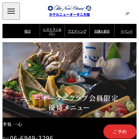
Search
言
サ
ホテルニューオータニ大阪
語
イ
切
り
ト
JP
レストラン＆
(日本語)
宿泊
ウエディング
会議＆宴会
イベント
バー
替
内
EN
(English)
え
西洋料理
メ
検
中文(简)
(中文(简))
宿
サ
ウ
ニ
泊
ー
エ
索
한국어
(한국어)
宴
プ
ュ
プ
ビ
デ
会
ラ
ラ
ス
ィ
ー
窓
SAKURA
SATSUKI
スイート・エグゼ
場
ン
Select Language
▼
ン
ガ
ン
を
クティブフロアの
一
一
一
イ
グ
を
日本料理
特典
覧
覧
開
お料理
覧
ド
ス
ニューオータニウ
タ
閉
開
新着情報
エディングの魅力
会
イ
ル
ウ
ル
議
閉
ー
宴
麺処
ム
会
エ
けやき
季処 一心
乾山
＆
NAKAJIMA
サ
ご
デ
宴
ー
予
ニューオータニクラブ会員限定
挙式
披露宴
料理・ケーキ
朝食のご案内
ビ
約
ィ
会
ス
・
花外楼 大坂城
ン
お
優待メニュー
叙々苑 游玄亭
藤尾
店
問
グ
ム
来
ドレスブランド
合
ー
館
中国料理
「ituwa（いつ
せ
ビ
予
わ）」
フ
ー
約
美食ウエディング
期間限定POP UP
ォ
季処 一心
ストア オープン
ー
ム
ご予約
大観苑
お
資
06-6949-3296
Tel.
問
料