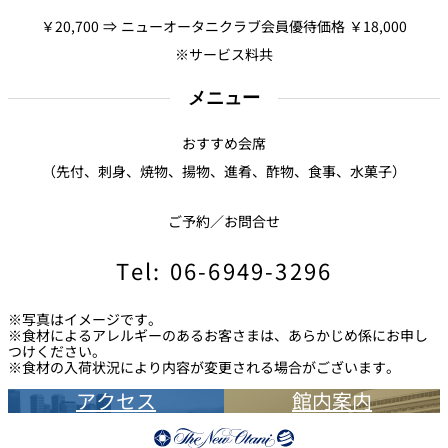
￥20,700 ⇒ ニューオータニクラブ会員優待価格 ￥18,000
※サービス料共
個室のあるレ
River Terrace
ストラン
ご案内
メニュー
レストランキ
ャンセルポリ
おすすめ会席
メールマガジ
シー及びキャ
ン"Letter
ッシュレス決
OTANI"ご登録
（先付、刺身、焼物、揚物、進肴、酢物、食事、水菓子）
済のご案内
フォーム
ご予約／お問合せ
Tel: 06-6949-3296
※写真はイメージです。
※食材によるアレルギーのあるお客さまは、あらかじめ係にお申し
つけください。
※食材の入荷状況により内容が変更される場合がございます。
アクセス
館内案内