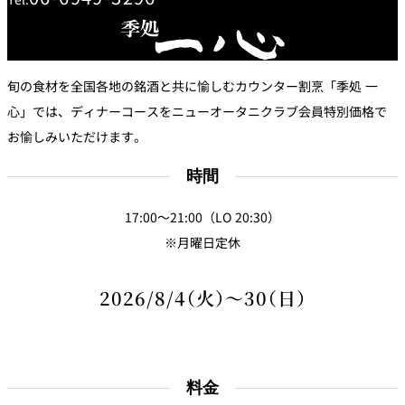
創作料理
ホテルへのアクセ
合
請
ス
せ
求
味寛
カフェ・ラウンジ
旬の食材を全国各地の銘酒と共に愉しむカウンター割烹「季処 一
心」では、ディナーコースをニューオータニクラブ会員特別価格で
レス
SATSUKI
LOUNGE
お愉しみいただけます。
トラ
ン＆
スイーツ
バー
時間
パティスリー
SATSUKI
17:00～21:00（LO 20:30）
バー
※月曜日定休
フォーシーズ
2026/8/4（火）～30（日）
キャッスル
ンズ
ルームサービス
ルームサービ
ス
料金
個室