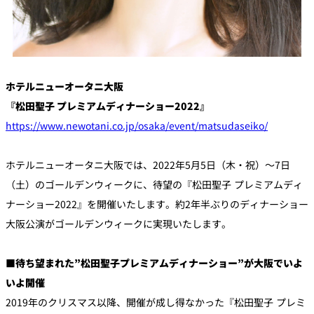
個室のあるレ
River Terrace
ストラン
ご案内
ホテルニューオータニ大阪
レストランキ
ャンセルポリ
メールマガジ
『松田聖子 プレミアムディナーショー2022』
シー及びキャ
ン"Letter
ッシュレス決
OTANI"ご登録
済のご案内
https://www.newotani.co.jp/osaka/event/matsudaseiko/
フォーム
ホテルニューオータニ大阪では、2022年5月5日（木・祝）～7日
（土）のゴールデンウィークに、待望の『松田聖子 プレミアムディ
ナーショー2022』を開催いたします。約2年半ぶりのディナーショー
大阪公演がゴールデンウィークに実現いたします。
■待ち望まれた”松田聖子プレミアムディナーショー”が大阪でいよ
いよ開催
2019年のクリスマス以降、開催が成し得なかった『松田聖子 プレミ