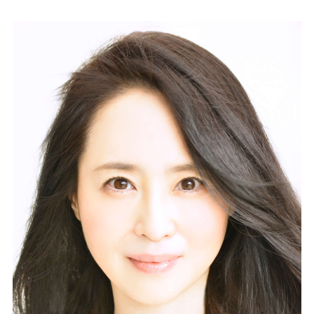
創作料理
ホテルへのアクセ
合
請
ス
せ
求
味寛
カフェ・ラウンジ
レス
SATSUKI
LOUNGE
トラ
ン＆
スイーツ
バー
パティスリー
SATSUKI
バー
フォーシーズ
キャッスル
ンズ
ルームサービス
ルームサービ
ス
個室