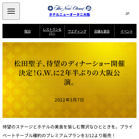
Search
言
サ
ホテルニューオータニ大阪
語
イ
切
り
ト
JP
レストラン＆
(日本語)
宿泊
ウエディング
会議＆宴会
イベント
バー
替
内
EN
(English)
え
西洋料理
メ
検
中文(简)
(中文(简))
宿
サ
ウ
ニ
泊
ー
エ
索
한국어
(한국어)
宴
プ
ュ
プ
ビ
デ
会
ラ
ラ
ス
ィ
ー
窓
SAKURA
SATSUKI
スイート・エグゼ
場
ン
Select Language
▼
松田聖子、待望のディナーショー開催
ン
ガ
ン
を
クティブフロアの
一
一
一
イ
グ
を
日本料理
特典
覧
覧
開
お料理
覧
ド
ス
決定！G.W.に2年半ぶりの大阪公
ニューオータニウ
タ
閉
開
新着情報
エディングの魅力
会
イ
ル
演。
ウ
ル
議
閉
ー
宴
麺処
ム
会
エ
けやき
季処 一心
乾山
＆
NAKAJIMA
サ
ご
デ
宴
ー
予
挙式
披露宴
料理・ケーキ
朝食のご案内
ビ
約
ィ
会
2022年3月7日
ス
・
花外楼 大坂城
ン
お
叙々苑 游玄亭
藤尾
店
問
グ
ム
来
ドレスブランド
合
ー
館
中国料理
「ituwa（いつ
せ
ビ
予
わ）」
フ
ー
約
美食ウエディング
期間限定POP UP
ォ
待望のステージとホテルの美食を愉しむ贅沢なひとときを。プライ
ストア オープン
ー
ム
大観苑
ベートテーブル確約のプレミアムプランを3/12より販売！
お
資
問
料