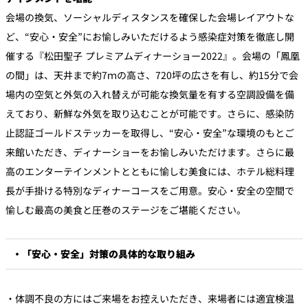
会場の換気、ソーシャルディスタンスを確保した会場レイアウトな
ど、“安心・安全”にお愉しみいただけるよう感染症対策を徹底し開
催する『松田聖子 プレミアムディナーショー2022』。会場の「鳳凰
の間」は、天井まで約7ｍの高さ、720坪の広さを有し、約15分で会
場内の空気と外気の入れ替えが可能な換気量を有する空調設備を備
えており、新鮮な外気を取り込むことが可能です。さらに、感染防
止認証ゴールドステッカーを取得し、“安心・安全”な環境のもとご
来館いただき、ディナーショーをお愉しみいただけます。さらに最
高のエンターテインメントとともに愉しむ美食には、ホテル総料理
長が手掛ける特別なディナーコースをご用意。安心・安全の空間で
愉しむ最高の美食と圧巻のステージをご堪能ください。
・「安心・安全」対策の具体的な取り組み
・体調不良の方にはご来場をお控えいただき、来場者には適宜検温