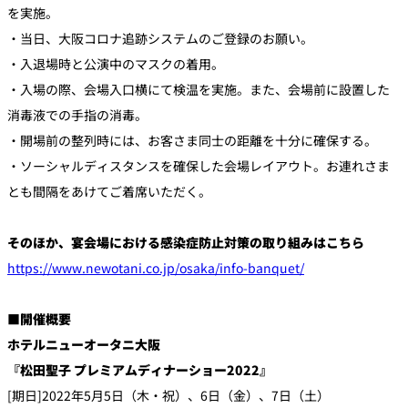
を実施。
・当日、大阪コロナ追跡システムのご登録のお願い。
・入退場時と公演中のマスクの着用。
・入場の際、会場入口横にて検温を実施。また、会場前に設置した
消毒液での手指の消毒。
・開場前の整列時には、お客さま同士の距離を十分に確保する。
・ソーシャルディスタンスを確保した会場レイアウト。お連れさま
とも間隔をあけてご着席いただく。
そのほか、宴会場における感染症防止対策の取り組みはこちら
https://www.newotani.co.jp/osaka/info-banquet/
■開催概要
ホテルニューオータニ大阪
『松田聖子 プレミアムディナーショー2022』
[期日]2022年5月5日（木・祝）、6日（金）、7日（土）