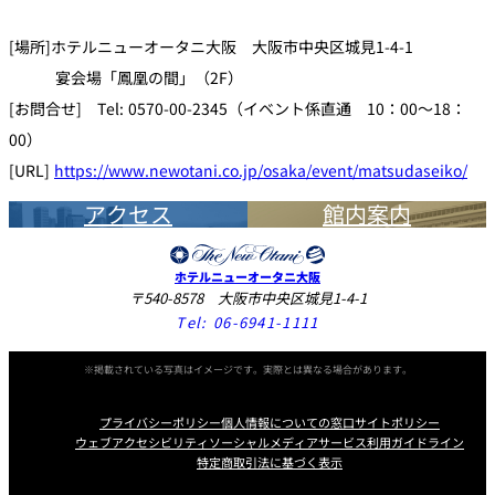
[場所]ホテルニューオータニ大阪 大阪市中央区城見1-4-1
宴会場「鳳凰の間」（2F）
[お問合せ] Tel: 0570-00-2345（イベント係直通 10：00～18：
00）
[URL]
https://www.newotani.co.jp/osaka/event/matsudaseiko/
アクセス
館内案内
ホテルニューオータニ大阪
〒540-8578 大阪市中央区城見1-4-1
Tel:
06-6941-1111
※掲載されている写真はイメージです。実際とは異なる場合があります。
プライバシーポリシー
個人情報についての窓口
サイトポリシー
ウェブアクセシビリティ
ソーシャルメディアサービス利用ガイドライン
特定商取引法に基づく表示