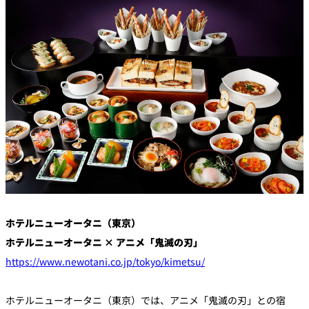
創作料理
ホテルへのアクセ
合
請
ス
せ
求
味寛
カフェ・ラウンジ
レス
SATSUKI
LOUNGE
トラ
ン＆
スイーツ
バー
パティスリー
SATSUKI
バー
フォーシーズ
ホテルニューオータニ（東京）
キャッスル
ンズ
ホテルニューオータニ × アニメ「鬼滅の刃」
ルームサービス
https://www.newotani.co.jp/tokyo/kimetsu/
ルームサービ
ス
ホテルニューオータニ（東京）では、アニメ「鬼滅の刃」との宿
個室