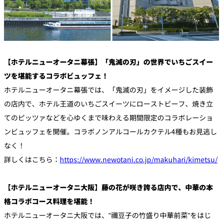
【ホテルニューオータニ幕張】「鬼滅の刃」の世界でいちごスイー
ツを堪能するコラボビュッフェ！
ホテルニューオータニ幕張では、「鬼滅の刃」をイメージした装飾
の店内で、ホテル王道のいちごスイーツにローストビーフ、焼き立
てのピッツァなどを心ゆくまで味わえる期間限定のコラボレーショ
ンビュッフェを開催。コラボノンアルコールカクテル4種もお見逃し
なく！
詳しくはこちら：
https://www.newotani.co.jp/makuhari/kimetsu/
【ホテルニューオータニ大阪】藤の花が咲き誇る店内で、中華の本
格コラボコース料理を堪能！
ホテルニューオータニ大阪では、"禰󠄀豆子の竹盛り中華前菜"をはじ