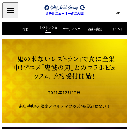
Search
言
サ
ホテルニューオータニ大阪
語
イ
切
り
ト
JP
レストラン＆
(日本語)
宿泊
ウエディング
会議＆宴会
イベント
バー
替
内
EN
(English)
え
西洋料理
メ
検
中文(简)
(中文(简))
宿
サ
ウ
ニ
泊
ー
エ
索
한국어
(한국어)
宴
プ
ュ
プ
ビ
デ
会
ラ
ラ
ス
ィ
ー
窓
SAKURA
SATSUKI
スイート・エグゼ
場
ン
Select Language
▼
「鬼の来ないレストラン」で食に全集
ン
ガ
ン
を
クティブフロアの
一
一
一
イ
グ
を
日本料理
特典
覧
覧
開
お料理
覧
ド
ス
中！アニメ「鬼滅の刃」とのコラボビュ
ニューオータニウ
タ
閉
開
新着情報
エディングの魅力
会
イ
ル
ッフェ、予約受付開始！
ウ
ル
議
閉
ー
宴
麺処
ム
会
エ
けやき
季処 一心
乾山
＆
NAKAJIMA
サ
ご
デ
宴
ー
予
挙式
披露宴
料理・ケーキ
朝食のご案内
ビ
約
ィ
会
2021年12月17日
ス
・
花外楼 大坂城
ン
お
叙々苑 游玄亭
藤尾
店
問
グ
ム
来
ドレスブランド
合
ー
館
来店特典の"限定ノベルティグッズ"も見逃せない！
中国料理
「ituwa（いつ
せ
ビ
予
わ）」
フ
ー
約
美食ウエディング
期間限定POP UP
ォ
ストア オープン
ー
ム
大観苑
お
資
問
料