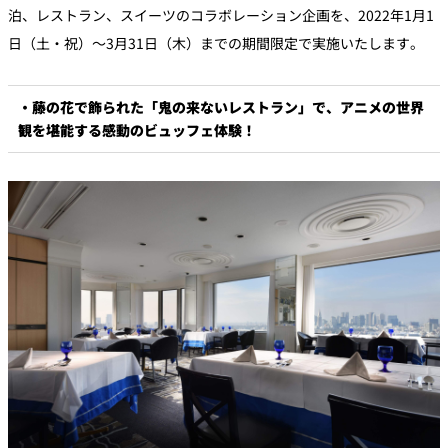
泊、レストラン、スイーツのコラボレーション企画を、2022年1月1
日（土・祝）～3月31日（木）までの期間限定で実施いたします。
個室のあるレ
River Terrace
ストラン
ご案内
・藤の花で飾られた「鬼の来ないレストラン」で、アニメの世界
観を堪能する感動のビュッフェ体験！
レストランキ
ャンセルポリ
メールマガジ
シー及びキャ
ン"Letter
ッシュレス決
OTANI"ご登録
済のご案内
フォーム