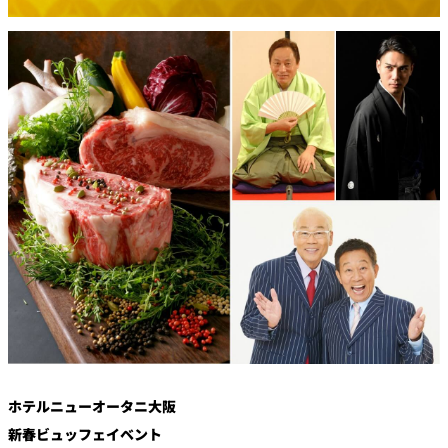
創作料理
ホテルへのアクセ
合
請
ス
せ
求
味寛
カフェ・ラウンジ
レス
SATSUKI
LOUNGE
トラ
ン＆
スイーツ
バー
パティスリー
SATSUKI
バー
フォーシーズ
キャッスル
ンズ
ルームサービス
ホテルニューオータニ大阪
ルームサービ
ス
新春ビュッフェイベント
個室