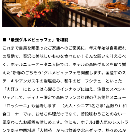
■「最強グルメビュッフェ」を堪能
これまで自粛を頑張ったご家族へのご褒美に、年末年始は自粛疲れ
の反動で、贅沢に美味しいものを食べたい！そんな願いを叶えるべ
く、ホテルニューオータニ大阪では、ホテルの高級グルメを取り揃
えた”新春のごちそう”グルメビュッフェを開催します。国産牛のス
テーキやアンガス牛の岩塩包み、和牛のビーフシチューといった
「肉好き」にとっては心躍るラインナップに加え、注目のスペシャ
リテとして、ディナー限定で高級フランス料理の代名詞的メニュー
「ロッシーニ」も登場します！（大人・シニア1名さま1品限り）和
食コーナーでは、おせち料理だけでなく、普段味わうことのない一
風変わったお雑煮も愉しめます。他にも、ホテル1番人気のレストラ
ンである中国料理「大観苑」からは飲茶や北京ダック、熱々のふか