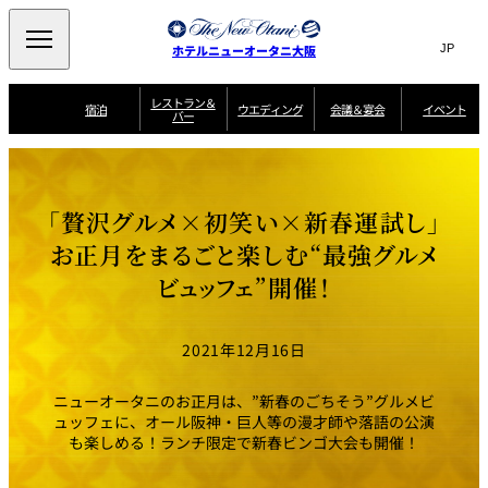
Search
言
サ
ホテルニューオータニ大阪
語
イ
切
り
ト
JP
レストラン＆
(日本語)
宿泊
ウエディング
会議＆宴会
イベント
バー
替
内
EN
(English)
え
西洋料理
メ
検
中文(简)
(中文(简))
宿
サ
ウ
ニ
泊
ー
エ
索
한국어
(한국어)
宴
プ
ュ
プ
ビ
デ
会
ラ
ラ
ス
ィ
ー
窓
SAKURA
SATSUKI
スイート・エグゼ
場
ン
Select Language
▼
「贅沢グルメ×初笑い×新春運試し」
ン
ガ
ン
を
クティブフロアの
一
一
一
イ
グ
を
日本料理
特典
覧
覧
開
お料理
覧
ド
ス
お正月をまるごと楽しむ“最強グルメ
ニューオータニウ
タ
閉
開
新着情報
エディングの魅力
会
イ
ル
ビュッフェ”開催！
ウ
ル
議
閉
ー
宴
麺処
ム
会
エ
けやき
季処 一心
乾山
＆
NAKAJIMA
サ
ご
デ
宴
ー
予
挙式
披露宴
料理・ケーキ
朝食のご案内
ビ
約
ィ
会
2021年12月16日
ス
・
花外楼 大坂城
ン
お
叙々苑 游玄亭
藤尾
店
問
グ
ム
来
ドレスブランド
合
ー
館
ニューオータニのお正月は、”新春のごちそう”グルメビ
中国料理
「ituwa（いつ
せ
ビ
予
わ）」
フ
ュッフェに、オール阪神・巨人等の漫才師や落語の公演
ー
約
美食ウエディング
期間限定POP UP
ォ
も楽しめる！ランチ限定で新春ビンゴ大会も開催！
ストア オープン
ー
ム
大観苑
お
資
問
料