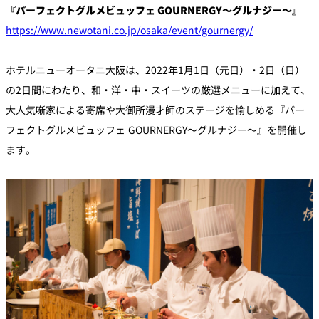
『パーフェクトグルメビュッフェ GOURNERGY～グルナジー～』
https://www.newotani.co.jp/osaka/event/gournergy/
個室のあるレ
River Terrace
ストラン
ご案内
ホテルニューオータニ大阪は、2022年1月1日（元日）・2日（日）
の2日間にわたり、和・洋・中・スイーツの厳選メニューに加えて、
レストランキ
ャンセルポリ
メールマガジ
シー及びキャ
大人気噺家による寄席や大御所漫才師のステージを愉しめる『パー
ン"Letter
ッシュレス決
OTANI"ご登録
済のご案内
フェクトグルメビュッフェ GOURNERGY～グルナジー～』を開催し
フォーム
ます。