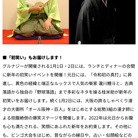
■「初笑い」もお届けします！
グルナジーが開催される1月1日・2日には、ランチとディナーの合間
に新年の初笑いイベントを開催！元日には、「令和初の真打」に昇
進し、異色の経緯と端正なルックスで人気の噺家 瀧川鯉斗と、古典
落語から独自の「野球落語」まで多彩なネタを操る桂米助が新年の
初笑いをお届けします。続く1月2日には、大阪の誇るしゃべくり漫
才の大御所「オール阪神・巨人」をはじめとする総勢3組の漫才師に
よる抱腹絶倒の爆笑ステージを開催します。2022年は元日からお腹
も心も満たされる、笑顔にあふれた新年をお約束します。その他に
も、ビンゴ大会をはじめ、昔ながらの縁日や、占い・似顔絵などの