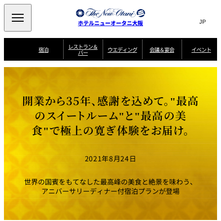
Search
言
サ
ホテルニューオータニ大阪
語
イ
切
り
ト
JP
レストラン＆
(日本語)
宿泊
ウエディング
会議＆宴会
イベント
バー
替
内
EN
(English)
え
西洋料理
メ
検
中文(简)
(中文(简))
宿
サ
ウ
ニ
泊
ー
エ
索
한국어
(한국어)
宴
プ
ュ
プ
ビ
デ
会
ラ
ラ
ス
ィ
ー
窓
SAKURA
SATSUKI
スイート・エグゼ
場
ン
Select Language
▼
開業から35年、感謝を込めて。"最高
ン
ガ
ン
を
クティブフロアの
一
一
一
イ
グ
を
日本料理
特典
覧
覧
開
お料理
覧
ド
ス
のスイートルーム"と"最高の美
ニューオータニウ
タ
閉
開
新着情報
エディングの魅力
会
イ
ル
食"で極上の寛ぎ体験をお届け。
ウ
ル
議
閉
ー
宴
麺処
ム
会
エ
けやき
季処 一心
乾山
＆
NAKAJIMA
サ
ご
デ
宴
ー
予
挙式
披露宴
料理・ケーキ
朝食のご案内
ビ
約
ィ
会
2021年8月24日
ス
・
花外楼 大坂城
ン
お
叙々苑 游玄亭
藤尾
店
問
グ
ム
来
ドレスブランド
合
ー
館
世界の国賓をもてなした最高峰の美食と絶景を味わう、
中国料理
「ituwa（いつ
せ
ビ
予
わ）」
フ
アニバーサリーディナー付宿泊プランが登場
ー
約
美食ウエディング
期間限定POP UP
ォ
ストア オープン
ー
ム
大観苑
お
資
問
料