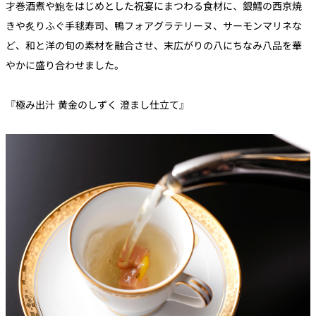
才巻酒煮や鮑をはじめとした祝宴にまつわる食材に、銀鱈の西京焼
きや炙りふぐ手毬寿司、鴨フォアグラテリーヌ、サーモンマリネな
ど、和と洋の旬の素材を融合させ、末広がりの八にちなみ八品を華
やかに盛り合わせました。
『極み出汁 黄金のしずく 澄まし仕立て』