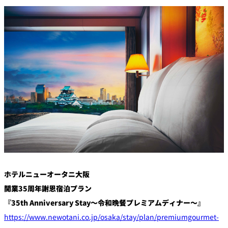
創作料理
ホテルへのアクセ
合
請
ス
せ
求
味寛
カフェ・ラウンジ
レス
SATSUKI
LOUNGE
トラ
ン＆
スイーツ
バー
パティスリー
SATSUKI
バー
フォーシーズ
キャッスル
ンズ
ホテルニューオータニ大阪
ルームサービス
開業35周年謝恩宿泊プラン
『35th Anniversary Stay～令和晩餐プレミアムディナー～』
ルームサービ
ス
https://www.newotani.co.jp/osaka/stay/plan/premiumgourmet-
個室