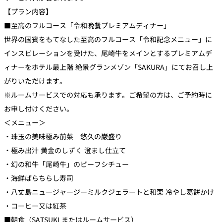
【プラン内容】
■至高のフルコース「令和晩餐プレミアムディナー」
世界の国賓をもてなした至高のフルコース「令和記念メニュー」に
インスピレーションを受けた、尾崎牛をメインとするプレミアムデ
ィナーをホテル最上階 絶景グランメゾン「SAKURA」にてお召し上
がりいただけます。
※ルームサービスでの対応も承ります。ご希望の方は、ご予約時に
お申し付けください。
＜メニュー＞
・珠玉の美味極み前菜 悠久の巌盛り
・極み出汁 黄金のしずく 澄まし仕立て
・幻の和牛「尾崎牛」のビーフシチュー
・海鮮ばらちらし寿司
・八丈島ニュージャージーミルクジェラートと和栗 冷やし葛餅かけ
・コーヒー又は紅茶
■朝食（SATSUKI またはルームサービス）