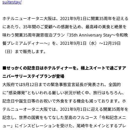
suitestay/
個室のあるレ
ホテルニューオータニ大阪は、2021年9月1日に開業35周年を迎える
River Terrace
ストラン
にあたり、35年間のご愛顧への感謝を込め、最高峰の美食と絶景を
ご案内
味わう開業35周年謝恩宿泊プラン『35th Anniversary Stay～令和晩
レストランキ
ャンセルポリ
餐プレミアムディナー～』を、2021年9月1日（水）～12月19日
メールマガジ
シー及びキャ
ン"Letter
ッシュレス決
OTANI"ご登録
（日）まで販売します。
済のご案内
フォーム
■せっかくの記念日はホテルディナーを。極上スイートで過ごすア
ニバーサリーステイプランが登場
大阪府では9月12日までの緊急事態宣言延長が発表され、全国的
に”感染爆発”ともいわれる厳しい状況が続く中、旅行はもちろん、
記念日や誕生日等のお祝いで外食をする機会も減っております。ホ
テルニューオータニ大阪では、2021年9月1日に迎える開業35周年を
記念し、世界の国賓をもてなした至高のフルコース「令和記念メニ
ュー」にインスピレーションを受けた、尾崎牛をメインとするプレ