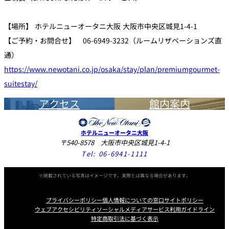
【場所】 ホテルニューオータニ大阪 大阪市中央区城見1-4-1
【ご予約・お問合せ】 06-6949-3232（ルームリザベーションズ直
通）
https://www.newotani.co.jp/osaka/stay/plan/premiumgourmet-
suitestay/
アクセス
館内案内
ホテルニューオータニ大阪
〒540-8578 大阪市中央区城見1-4-1
Tel:
06-6941-1111
※掲載されている写真はイメージです。実際とは異なる場合があります。
プライバシーポリシー
個人情報についての窓口
サイトポリシー
ウェブアクセシビリティ
ソーシャルメディアサービス利用ガイドライン
特定商取引法に基づく表示