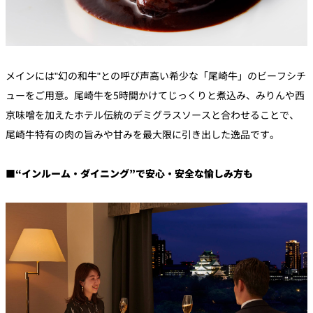
メインには"幻の和牛"との呼び声高い希少な「尾崎牛」のビーフシチ
ューをご用意。尾崎牛を5時間かけてじっくりと煮込み、みりんや西
京味噌を加えたホテル伝統のデミグラスソースと合わせることで、
尾崎牛特有の肉の旨みや甘みを最大限に引き出した逸品です。
■“インルーム・ダイニング”で安心・安全な愉しみ方も