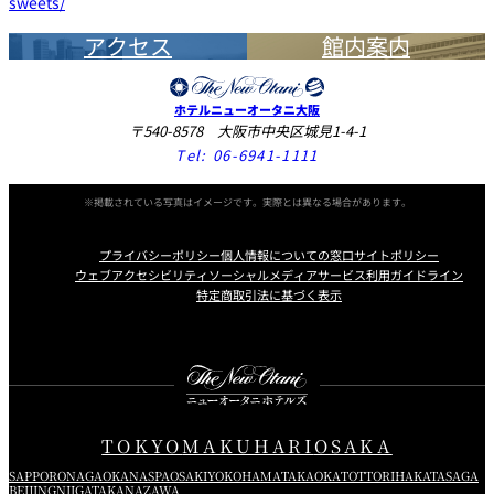
sweets/
アクセス
館内案内
ホテルニューオータニ大阪
〒540-8578 大阪市中央区城見1-4-1
Tel:
06-6941-1111
※掲載されている写真はイメージです。実際とは異なる場合があります。
プライバシーポリシー
個人情報についての窓口
サイトポリシー
ウェブアクセシビリティ
ソーシャルメディアサービス利用ガイドライン
特定商取引法に基づく表示
Instagram
Facebook
X
TOKYO
MAKUHARI
OSAKA
SAPPORO
NAGAOKA
NASPA
OSAKI
YOKOHAMA
TAKAOKA
TOTTORI
HAKATA
SAGA
BEIJING
NIIGATA
KANAZAWA