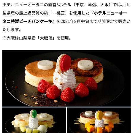
ホテルニューオータニの直営3ホテル（東京、幕張、大阪）では、山
梨県産の最上級品質の桃「一桃匠」を使用した
『ホテルニューオー
個室のあるレ
River Terrace
ストラン
タニ特製ピーチパンケーキ』
を2021年8月中旬まで期間限定で販売い
ご案内
たします。
※大阪は山梨県産「大糖領」を使用。
レストランキ
ャンセルポリ
メールマガジ
シー及びキャ
ン"Letter
ッシュレス決
OTANI"ご登録
済のご案内
フォーム