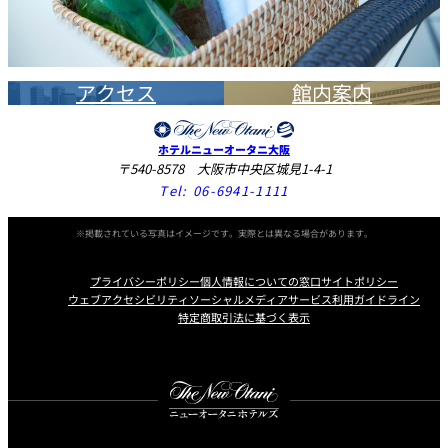
アクセス
館内案内
ホテルニューオータニ大阪
〒540-8578 大阪市中央区城見1-4-1
Tel:
06-6941-1111
※掲載されている写真はイメージです。実際とは異なる場合があります。
プライバシーポリシー
個人情報についての窓口
サイトポリシー
ウェブアクセシビリティ
ソーシャルメディアサービス利用ガイドライン
特定商取引法に基づく表示
Instagram
Facebook
X