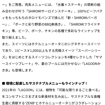
ー」をご用意。肉系メニューには、「水着×ステーキ」の禁断の組
み合わせが叶う「SHIROMIサーロインステーキ」、100％ビーフパテ
ィをもっちもちのタロイモバンズで挟んだ「新・SHIROMIバーガ
ー」、「ポークと彩り野菜のBBQ串焼き」、「SHIROMIフライドチ
キン」等、ビーフ、ポーク、チキンの各種で多彩なラインナップを
取り揃えました。
また、スイーツにはホテルニューオータニのシグネチャースイーツ
であり、1ピース￥1,000以上もする究極スイーツ「スーパーシリー
ズ」をはじめとするスイーツコレクションを4種セレクトした「サマ
ースイーツプレート」や、夏のプールには欠かせない「LAGOONか
き氷」も登場します。
■ 環境に配慮したサステナブルメニューもラインナップ！
2021年の「LAGOON」には、植物を「可能な限りまるごと食べる」
をコンセプトにさまざまな新食材を生み出し、サステナブルな食糧
生産に貢献する"ZENB"とホテルニューオータニがコラボレーション