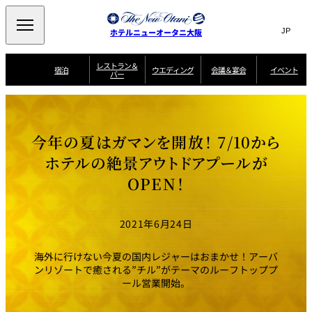
Search
言
サ
ホテルニューオータニ大阪
語
イ
切
り
ト
JP
レストラン＆
(日本語)
宿泊
ウエディング
会議＆宴会
イベント
バー
替
内
EN
(English)
え
西洋料理
メ
検
中文(简)
(中文(简))
宿
サ
ウ
ニ
泊
ー
エ
索
한국어
(한국어)
宴
プ
ュ
プ
ビ
デ
会
ラ
ラ
ス
ィ
ー
窓
SAKURA
SATSUKI
スイート・エグゼ
場
ン
Select Language
▼
今年の夏はガマンを開放！ 7/10から
ン
ガ
ン
を
クティブフロアの
一
一
一
イ
グ
を
日本料理
特典
覧
覧
開
お料理
覧
ド
ス
ホテルの絶景アウトドアプールが
ニューオータニウ
タ
閉
開
新着情報
エディングの魅力
会
イ
ル
OPEN！
ウ
ル
議
閉
ー
宴
麺処
ム
会
エ
けやき
季処 一心
乾山
＆
NAKAJIMA
サ
ご
デ
宴
ー
予
挙式
披露宴
料理・ケーキ
朝食のご案内
ビ
約
ィ
会
2021年6月24日
ス
・
花外楼 大坂城
ン
お
叙々苑 游玄亭
藤尾
店
問
グ
ム
来
ドレスブランド
合
ー
館
海外に行けない今夏の国内レジャーはおまかせ！アーバ
中国料理
「ituwa（いつ
せ
ビ
予
わ）」
フ
ンリゾートで癒される”チル”がテーマのルーフトッププ
ー
約
美食ウエディング
期間限定POP UP
ォ
ール営業開始。
ストア オープン
ー
ム
大観苑
お
資
問
料