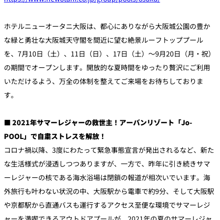
ホテルニューオータニ大阪は、都心にありながら大阪城公園の豊か
個室のあるレ
River Terrace
ストラン
な緑と勇壮な大阪城天守閣を間近に望む絶景ルーフトッププール
ご案内
を、7月10日（土）、11日（日）、17日（土）～9月20日（月・祝）
レストランキ
の期間でオープンします。開放的な夏時間をゆったり贅沢にご利用
ャンセルポリ
メールマガジ
シー及びキャ
ン"Letter
いただけるよう、万全の体制を整えてご来場をお待ちしておりま
ッシュレス決
OTANI"ご登録
済のご案内
フォーム
す。
■ 2021年サマーレジャーの救世主！アーバンリゾート「Jo-
POOL」で自粛ストレスを解放！
コロナ禍以降、3度にわたって緊急事態宣言が発出されるなど、新た
な生活様式が浸透しつつありますが、一方で、昨年に引き続きサマ
ーレジャーの核である海水浴場は閉鎖の報道が相次いでいます。海
外旅行も叶わない状況の中、大阪駅から電車で約9分、そして大阪駅
や京都駅から直通バスも運行するアクセス至便な環境でサマーレジ
ャーを満喫できるアウトドアプールが、2021年の夏のサマーレジャ