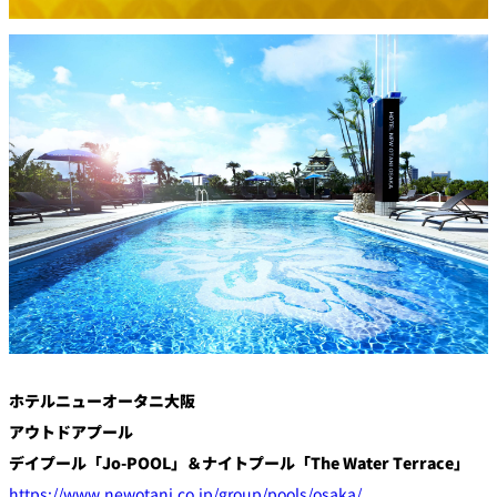
創作料理
ホテルへのアクセ
合
請
ス
せ
求
味寛
カフェ・ラウンジ
レス
SATSUKI
LOUNGE
トラ
ン＆
スイーツ
バー
パティスリー
SATSUKI
バー
フォーシーズ
キャッスル
ンズ
ルームサービス
ホテルニューオータニ大阪
アウトドアプール
ルームサービ
デイプール「Jo-POOL」＆ナイトプール「The Water Terrace」
ス
https://www.newotani.co.jp/group/pools/osaka/
個室