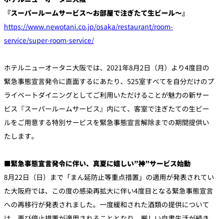
『スーパールームサービス～お部屋で注ぎたて生ビール～』
https://www.newotani.co.jp/osaka/restaurant/room-
個室のあるレ
River Terrace
ストラン
service/super-room-service/
ご案内
レストランキ
ホテルニューオータニ大阪では、2021年8月2日（月）より4度目の
ャンセルポリ
メールマガジ
シー及びキャ
ン"Letter
緊急事態宣言発令に直面するにあたり、525室すべてを自分だけのプ
ッシュレス決
OTANI"ご登録
済のご案内
フォーム
ライベートダイニングとしてご利用いただけることが魅力の新サー
ビス『スーパールームサービス』内にて、客室で注ぎたての生ビー
ルをご用意する特別サービスを緊急事態宣言解除までの期間提供い
たします。
■緊急事態宣言発令に伴い、真夏に嬉しい”神”サービス始動
8月22日（日）まで「まん延防止等重点措置」の適用が発表されてい
た大阪府では、この度の感染再拡大に伴い4度目となる緊急事態宣言
への再移行が発表されました。一度緩和された酒類の提供について
は、再び停止措置が適用されることとなり、厳しい自粛生活が続き