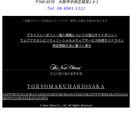
〒540-8578 大阪市中央区城見1-4-1
Tel:
06-6941-1111
※掲載されている写真はイメージです。実際とは異なる場合があります。
プライバシーポリシー
個人情報についての窓口
サイトポリシー
ウェブアクセシビリティ
ソーシャルメディアサービス利用ガイドライン
特定商取引法に基づく表示
Instagram
Facebook
X
TOKYO
MAKUHARI
OSAKA
SAPPORO
NAGAOKA
NASPA
OSAKI
YOKOHAMA
TAKAOKA
TOTTORI
HAKATA
SAGA
BEIJING
NIIGATA
KANAZAWA
© New Otani Co., Ltd. All Rights Reserved.