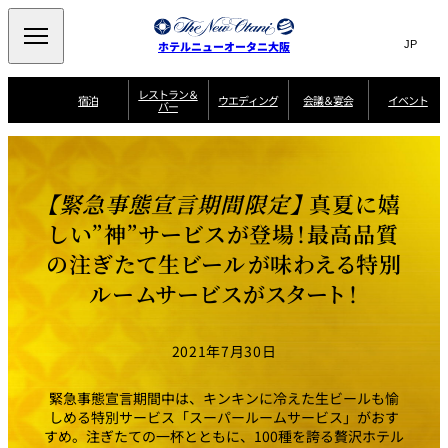
検索
言
検索キーワ
サ
ホテルニューオータニ大阪
語
イ
切
り
ト
JP
レストラン＆
(日本語)
宿泊
ウエディング
会議＆宴会
イベント
バー
替
内
EN
(English)
え
西洋料理
メ
検
中文(简)
(中文(简))
宿
サ
ウ
ニ
泊
ー
エ
索
한국어
(한국어)
宴
プ
ュ
プ
ビ
デ
会
ラ
ラ
ス
ィ
ー
窓
SAKURA
SATSUKI
スイート・エグゼ
場
ン
Select Language
▼
【緊急事態宣言期間限定】
真夏に嬉
ン
ガ
ン
を
クティブフロアの
一
一
一
イ
グ
を
日本料理
特典
覧
覧
開
お料理
覧
ド
ス
しい”神”サービスが登場！最高品質
ニューオータニウ
タ
閉
開
新着情報
エディングの魅力
会
イ
ル
の注ぎたて生ビールが味わえる特別
ウ
ル
議
閉
ー
宴
麺処
ム
会
エ
けやき
季処 一心
乾山
＆
NAKAJIMA
サ
ご
ルームサービスがスタート！
デ
宴
ー
予
挙式
披露宴
料理・ケーキ
朝食のご案内
ビ
約
ィ
会
ス
・
花外楼 大坂城
ン
お
叙々苑 游玄亭
藤尾
店
問
2021年7月30日
グ
ム
来
ドレスブランド
合
ー
館
中国料理
「ituwa（いつ
せ
ビ
予
わ）」
フ
ー
約
美食ウエディング
期間限定POP UP
ォ
緊急事態宣言期間中は、キンキンに冷えた生ビールも愉
ストア オープン
ー
しめる特別サービス「スーパールームサービス」がおす
ム
大観苑
すめ。注ぎたての一杯とともに、100種を誇る贅沢ホテル
お
資
問
料