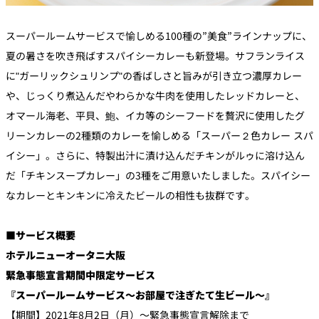
スーパールームサービスで愉しめる100種の”美食”ラインナップに、
夏の暑さを吹き飛ばすスパイシーカレーも新登場。サフランライス
に"ガーリックシュリンプ"の香ばしさと旨みが引き立つ濃厚カレー
や、じっくり煮込んだやわらかな牛肉を使用したレッドカレーと、
オマール海老、平貝、鮑、イカ等のシーフードを贅沢に使用したグ
リーンカレーの2種類のカレーを愉しめる「スーパー２色カレー スパ
イシー」。さらに、特製出汁に漬け込んだチキンがルゥに溶け込ん
だ「チキンスープカレー」の3種をご用意いたしました。スパイシー
なカレーとキンキンに冷えたビールの相性も抜群です。
■サービス概要
ホテルニューオータニ大阪
緊急事態宣言期間中限定サービス
『スーパールームサービス～お部屋で注ぎたて生ビール～』
【期間】2021年8月2日（月）～緊急事態宣言解除まで