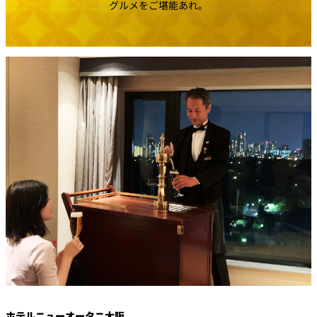
創作料理
グルメをご堪能あれ。
ホテルへのアクセ
合
請
ス
せ
求
味寛
カフェ・ラウンジ
レス
SATSUKI
LOUNGE
トラ
ン＆
スイーツ
バー
パティスリー
SATSUKI
バー
フォーシーズ
キャッスル
ンズ
ルームサービス
ルームサービ
ス
ホテルニューオータニ大阪
個室