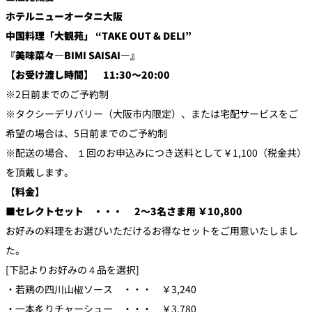
ホテルニューオータニ大阪
中国料理「大観苑」 “TAKE OUT & DELI”
『美味菜々―BIMI SAISAI―』
【お受け渡し時間】 11:30～20:00
※2日前までのご予約制
※タクシーデリバリー（大阪市内限定）、または宅配サービスをご
希望の場合は、5日前までのご予約制
※配送の場合、 １回のお申込みにつき送料として￥1,100（税金共）
を頂戴します。
【料金】
■セレクトセット ・・・ 2～3名さま用 ￥10,800
お好みの料理をお選びいただけるお得なセットをご用意いたしまし
た。
[下記よりお好みの４品を選択]
・若鶏の四川山椒ソース ・・・ ￥3,240
・一本炙りチャーシュー ・・・ ￥3,780