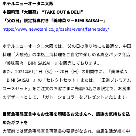
ホテルニューオータニ大阪
中国料理「大観苑」 “TAKE OUT & DELI”
個室のあるレ
River Terrace
「父の日」限定特典付き『美味菜々―BIMI SAISAI―』
ストラン
ご案内
https://www.newotani.co.jp/osaka/event/fathersday/
レストランキ
ャンセルポリ
メールマガジ
ホテルニューオータニ大阪では、 父の日の贈り物にも最適な、中国
シー及びキャ
ン"Letter
ッシュレス決
OTANI"ご登録
済のご案内
料理「大観苑」の本格上海料理をご自宅で楽しめる真空パック商品
フォーム
『美味菜々―BIMI SAISAI―』を販売しております。
また、2021年6月1日（火）～20日（日）の期間中に、『美味菜々
―BIMI SAISAI―』の「セレクトセット」または、「王道プレミアム
コースセット」をご注文のお客さまに先着50名さま限定で、お食事
のデザートとして、「ガト―ショコラ」をプレゼントいたします。
■緊急事態宣言中もお仕事を頑張るお父さんへ、感謝の気持ちを込
めたギフトを
大阪府では緊急事態宣言再延長の要請がなされ、自粛生活が続く中