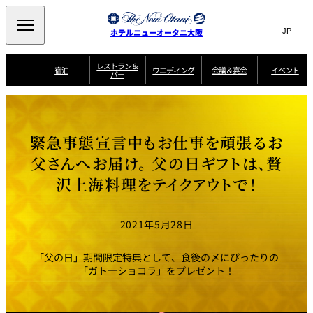
Search
言
サ
ホテルニューオータニ大阪
語
イ
切
り
ト
JP
レストラン＆
(日本語)
宿泊
ウエディング
会議＆宴会
イベント
バー
替
内
EN
(English)
え
西洋料理
メ
検
中文(简)
(中文(简))
宿
サ
ウ
ニ
泊
ー
エ
索
한국어
(한국어)
宴
プ
ュ
プ
ビ
デ
会
ラ
ラ
ス
ィ
ー
窓
SAKURA
SATSUKI
スイート・エグゼ
場
ン
Select Language
▼
緊急事態宣言中もお仕事を頑張るお
ン
ガ
ン
を
クティブフロアの
一
一
一
イ
グ
を
日本料理
特典
覧
覧
開
お料理
覧
ド
ス
父さんへお届け。 父の日ギフトは、贅
ニューオータニウ
タ
閉
開
新着情報
エディングの魅力
会
イ
ル
沢上海料理をテイクアウトで！
ウ
ル
議
閉
ー
宴
麺処
ム
会
エ
けやき
季処 一心
乾山
＆
NAKAJIMA
サ
ご
デ
宴
ー
予
挙式
披露宴
料理・ケーキ
朝食のご案内
ビ
約
ィ
会
2021年5月28日
ス
・
花外楼 大坂城
ン
お
叙々苑 游玄亭
藤尾
店
問
グ
ム
来
ドレスブランド
合
ー
館
「父の日」期間限定特典として、食後の〆にぴったりの
中国料理
「ituwa（いつ
せ
ビ
予
わ）」
フ
「ガト―ショコラ」をプレゼント！
ー
約
美食ウエディング
期間限定POP UP
ォ
ストア オープン
ー
ム
大観苑
お
資
問
料