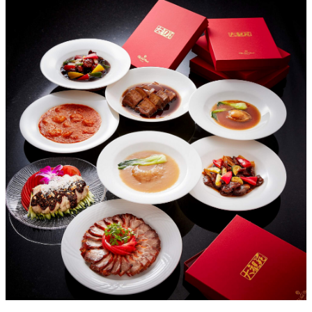
創作料理
ホテルへのアクセ
合
請
ス
せ
求
味寛
カフェ・ラウンジ
レス
SATSUKI
LOUNGE
トラ
ン＆
スイーツ
バー
パティスリー
SATSUKI
バー
フォーシーズ
キャッスル
ンズ
ルームサービス
ルームサービ
ス
個室