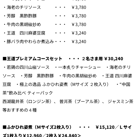
・海老のチリソース ・・・ ￥3,780
・芳醇 黒酢酢豚 ・・・ ￥3,780
・牛肉の黒胡椒炒め ・・・ ￥3,780
・王道 四川麻婆豆腐 ・・・ ￥3,240
・豚バラ肉やわらか煮込み・・・ ￥3,240
■王道プレミアムコースセット ・・・ ２名さま用 ￥30,240
・若鶏の四川山椒ソース ・一本炙りチャーシュー ・海老のチリ
ソース ・芳醇 黒酢酢豚 ・牛肉の黒胡椒炒め ・王道 四川麻婆
豆腐 ・極上の逸品 ふかひれ姿煮（Mサイズ ２枚入り） ・“中国
茶”飲み比べ ティーパック
西湖龍井茶（ロンジン茶）、 普洱茶（プーアル茶）、 ジャスミン茶
等おすすめの４種
■ふかひれ姿煮（Ｍサイズ2枚入り） ・・・ ￥15,120／Ｌサイ
ズ1枚入り￥12,960／2枚入￥24,840＞