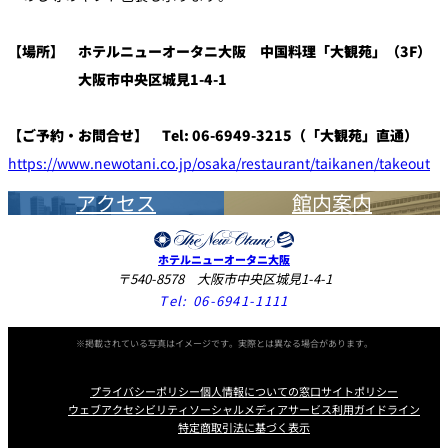
【場所】 ホテルニューオータニ大阪 中国料理「大観苑」（3F）
大阪市中央区城見1-4-1
【ご予約・お問合せ】 Tel: 06-6949-3215（「大観苑」直通）
https://www.newotani.co.jp/osaka/restaurant/taikanen/takeout
アクセス
館内案内
ホテルニューオータニ大阪
〒540-8578 大阪市中央区城見1-4-1
Tel:
06-6941-1111
※掲載されている写真はイメージです。実際とは異なる場合があります。
プライバシーポリシー
個人情報についての窓口
サイトポリシー
ウェブアクセシビリティ
ソーシャルメディアサービス利用ガイドライン
特定商取引法に基づく表示