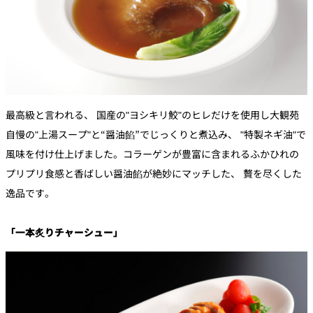
最高級と言われる、 国産の"ヨシキリ鮫"のヒレだけを使用し大観苑
自慢の"上湯スープ"と“醤油餡”でじっくりと煮込み、 "特製ネギ油"で
風味を付け仕上げました。コラーゲンが豊富に含まれるふかひれの
プリプリ食感と香ばしい醤油餡が絶妙にマッチした、 贅を尽くした
逸品です。
「一本炙りチャーシュー」