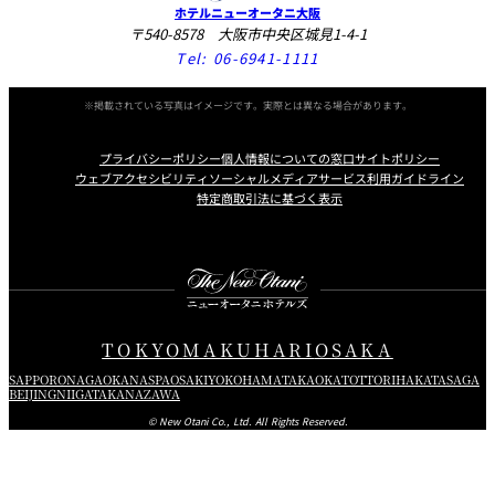
ホテルニューオータニ大阪
〒540-8578 大阪市中央区城見1-4-1
Tel:
06-6941-1111
※掲載されている写真はイメージです。実際とは異なる場合があります。
プライバシーポリシー
個人情報についての窓口
サイトポリシー
ウェブアクセシビリティ
ソーシャルメディアサービス利用ガイドライン
特定商取引法に基づく表示
Instagram
Facebook
X
TOKYO
MAKUHARI
OSAKA
SAPPORO
NAGAOKA
NASPA
OSAKI
YOKOHAMA
TAKAOKA
TOTTORI
HAKATA
SAGA
BEIJING
NIIGATA
KANAZAWA
© New Otani Co., Ltd. All Rights Reserved.