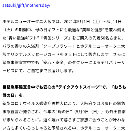
satsuki/gift/mothersday/
個室のあるレ
River Terrace
ストラン
ホテルニューオータニ大阪では、2021年5月1日（土）～5月11日
ご案内
（火）の期間中、母の日ギフトにも最適な”美味と健康”を兼ね備え
た”青い最強ギフト”『青缶シリーズ』をご購入の先着50名さまに、
レストランキ
ャンセルポリ
メールマガジ
シー及びキャ
バラの香りの入浴剤「ソープフラワー」とホテルニューオータニ大
ン"Letter
ッシュレス決
OTANI"ご登録
済のご案内
フォーム
阪オリジナルメッセージカードをセットにして販売します。さらに
緊急事態宣言中でも「安心・安全」のタクシーによるデリバリーサ
ービスにて、ご自宅までお届けします。
■緊急事態宣言中でも安心の”テイクアウトスイーツ”で、「おうち
母の日」を。
新型コロナウイルス感染症再拡大により、大阪府では３度目の緊急
事態宣言が発令され、今年の”母の日”（5月9日（日））も外出自粛
が求められることに。遠く離れて暮らすご家族に会うことが叶わな
い方も多くいらっしゃると予想される中、ホテルニューオータニ大