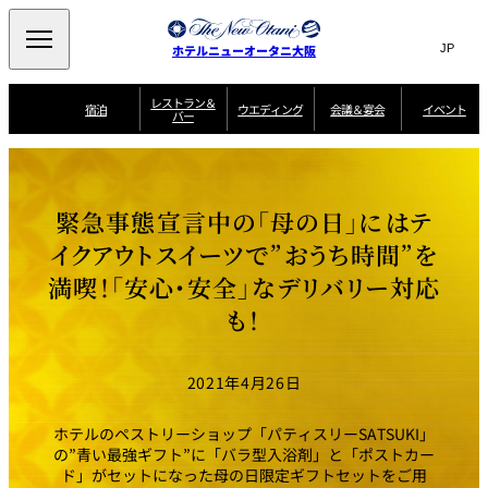
Search
言
サ
ホテルニューオータニ大阪
語
イ
切
り
ト
JP
レストラン＆
(日本語)
宿泊
ウエディング
会議＆宴会
イベント
バー
替
内
EN
(English)
え
西洋料理
メ
検
中文(简)
(中文(简))
宿
サ
ウ
ニ
泊
ー
エ
索
한국어
(한국어)
宴
プ
ュ
プ
ビ
デ
会
ラ
ラ
ス
ィ
ー
窓
SAKURA
SATSUKI
スイート・エグゼ
場
ン
Select Language
▼
緊急事態宣言中の「母の日」にはテ
ン
ガ
ン
を
クティブフロアの
一
一
一
イ
グ
を
日本料理
特典
覧
覧
開
お料理
覧
ド
ス
イクアウトスイーツで”おうち時間”を
ニューオータニウ
タ
閉
開
新着情報
エディングの魅力
会
イ
ル
満喫！「安心・安全」なデリバリー対応
ウ
ル
議
閉
ー
宴
麺処
ム
会
エ
けやき
季処 一心
乾山
＆
NAKAJIMA
サ
ご
も！
デ
宴
ー
予
挙式
披露宴
料理・ケーキ
朝食のご案内
ビ
約
ィ
会
ス
・
花外楼 大坂城
ン
お
叙々苑 游玄亭
藤尾
店
問
2021年4月26日
グ
ム
来
ドレスブランド
合
ー
館
中国料理
「ituwa（いつ
せ
ビ
予
わ）」
フ
ー
約
美食ウエディング
期間限定POP UP
ォ
ホテルのペストリーショップ「パティスリーSATSUKI」
ストア オープン
ー
の”青い最強ギフト”に「バラ型入浴剤」と「ポストカー
ム
大観苑
ド」がセットになった母の日限定ギフトセットをご用
お
資
問
料