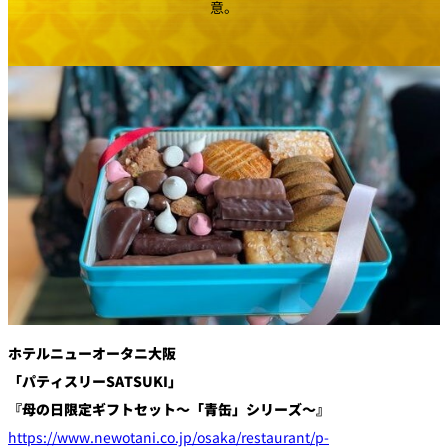
創作料理
意。
ホテルへのアクセ
合
請
ス
せ
求
味寛
カフェ・ラウンジ
レス
SATSUKI
LOUNGE
トラ
ン＆
スイーツ
バー
パティスリー
SATSUKI
バー
フォーシーズ
キャッスル
ンズ
ホテルニューオータニ大阪
ルームサービス
「パティスリーSATSUKI」
『
母の日限定ギフトセット～「青缶」シリーズ～』
ルームサービ
ス
https://www.newotani.co.jp/osaka/restaurant/p-
個室