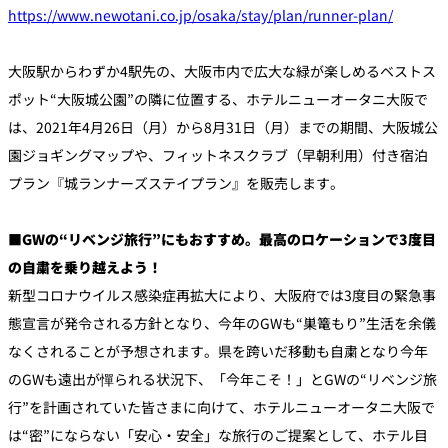
https://www.newotani.co.jp/osaka/stay/plan/runner-plan/
個室のあるレ
River Terrace
ストラン
大阪駅からわずか4駅先の、大阪市内で広大な緑が楽しめるベストス
ご案内
ポット“大阪城公園”の隣に位置する、ホテルニューオータニ大阪で
は、2021年4月26日（月）から8月31日（月）までの期間、大阪城公
レストランキ
ャンセルポリ
メールマガジ
シー及びキャ
園ジョギングマップや、フィットネスクラブ（早朝利用）付き宿泊
ン"Letter
ッシュレス決
OTANI"ご登録
済のご案内
プラン『城ランナーズステイプラン』を販売します。
フォーム
■GWの“リベンジ旅行”にもおすすめ。最高のロケーションで3度目
の自粛を乗り越えよう！
新型コロナウイルス感染症再拡大により、大阪府では3度目の緊急事
態宣言が発令される方針となり、今年のGWも“巣篭もり”生活を余儀
なくされることが予想されます。県を跨いだ移動も自粛となり今年
のGWも遠出が憚られる状況下、「今年こそ！」とGWの“リベンジ旅
行”を計画されていた皆さまに向けて、ホテルニューオータニ大阪で
は“密”にならない「安心・安全」な旅行のご提案として、ホテル目