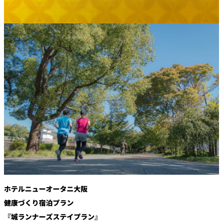
創作料理
ホテルへのアクセ
合
請
ス
せ
求
味寛
カフェ・ラウンジ
レス
SATSUKI
LOUNGE
トラ
ン＆
スイーツ
バー
パティスリー
SATSUKI
バー
フォーシーズ
キャッスル
ンズ
ルームサービス
ホテルニューオータニ大阪
健康づくり宿泊プラン
ルームサービ
ス
『城ランナーズステイプラン』
個室