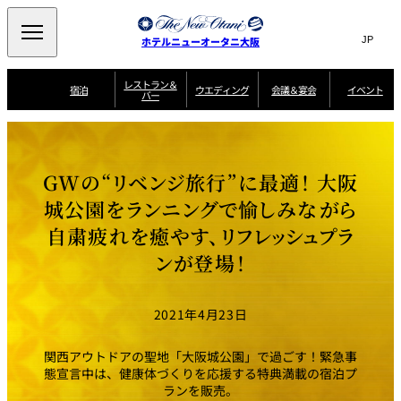
Search
言
サ
ホテルニューオータニ大阪
語
イ
切
り
ト
JP
レストラン＆
(日本語)
宿泊
ウエディング
会議＆宴会
イベント
バー
替
内
EN
(English)
え
西洋料理
メ
検
中文(简)
(中文(简))
宿
サ
ウ
ニ
泊
ー
エ
索
한국어
(한국어)
宴
プ
ュ
プ
ビ
デ
会
ラ
ラ
ス
ィ
ー
窓
SAKURA
SATSUKI
スイート・エグゼ
場
ン
Select Language
▼
GWの“リベンジ旅行”に最適！ 大阪
ン
ガ
ン
を
クティブフロアの
一
一
一
イ
グ
を
日本料理
特典
覧
覧
開
お料理
覧
ド
ス
城公園をランニングで愉しみながら
ニューオータニウ
タ
閉
開
新着情報
エディングの魅力
会
イ
ル
自粛疲れを癒やす、リフレッシュプラ
ウ
ル
議
閉
ー
宴
麺処
ム
会
エ
けやき
季処 一心
乾山
＆
NAKAJIMA
サ
ご
ンが登場！
デ
宴
ー
予
挙式
披露宴
料理・ケーキ
朝食のご案内
ビ
約
ィ
会
ス
・
花外楼 大坂城
ン
お
叙々苑 游玄亭
藤尾
店
問
2021年4月23日
グ
ム
来
ドレスブランド
合
ー
館
中国料理
「ituwa（いつ
せ
ビ
予
わ）」
フ
ー
約
美食ウエディング
期間限定POP UP
ォ
関西アウトドアの聖地「大阪城公園」で過ごす！緊急事
ストア オープン
ー
態宣言中は、健康体づくりを応援する特典満載の宿泊プ
ム
大観苑
ランを販売。
お
資
問
料