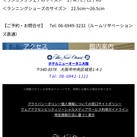
＜ランニングシューズのサイズ＞ 22.5cm～26.5cm
【ご予約・お問合せ】 Tel: 06-6949-3232（ルームリザベーション
ズ直通）
アクセス
館内案内
ホテルニューオータニ大阪
〒540-8578 大阪市中央区城見1-4-1
Tel:
06-6941-1111
※掲載されている写真はイメージです。実際とは異なる場合があります。
プライバシーポリシー
個人情報についての窓口
サイトポリシー
ウェブアクセシビリティ
ソーシャルメディアサービス利用ガイドライン
特定商取引法に基づく表示
Instagram
Facebook
X