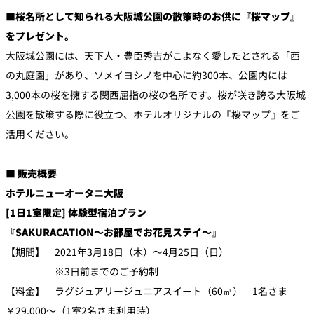
■桜名所として知られる大阪城公園の散策時のお供に『
桜マップ
』
をプレゼント。
大阪城公園には、天下人・豊臣秀吉がこよなく愛したとされる「西
の丸庭園」があり、ソメイヨシノを中心に約300本、公園内には
3,000本の桜を擁する関西屈指の桜の名所です。桜が咲き誇る大阪城
公園を散策する際に役立つ、ホテルオリジナルの『桜マップ』をご
活用ください。
■ 販売概要
ホテルニューオータニ大阪
[1日1室限定]
体験型宿泊プラン
『SAKURACATION～お部屋でお花見ステイ～』
【期間】 2021年3月18日（木）～4月25日（日）
※3日前までのご予約制
【料金】 ラグジュアリージュニアスイート（60㎡） 1名さま
￥29,000～（1室2名さま利用時）