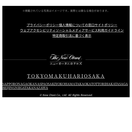
※掲載されている写真はイメージです。実際とは異なる場合があります。
プライバシーポリシー
個人情報についての窓口
サイトポリシー
ウェブアクセシビリティ
ソーシャルメディアサービス利用ガイドライン
特定商取引法に基づく表示
Instagram
Facebook
X
TOKYO
MAKUHARI
OSAKA
SAPPORO
NAGAOKA
NASPA
OSAKI
YOKOHAMA
TAKAOKA
TOTTORI
HAKATA
SAGA
BEIJING
NIIGATA
KANAZAWA
© New Otani Co., Ltd. All Rights Reserved.