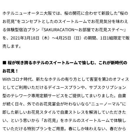
ホテルニューオータニ大阪では、桜の開花に合わせて新設した”桜の
個室のあるレ
River Terrace
ストラン
お花見”をコンセプトとしたのスイートルームでお花見気分を味わえ
ご案内
る体験型宿泊プラン『SAKURACATION～お部屋でお花見ステイ～』
を、2021年3月18日（木）～4月25日（日）の期間、1日1組限定で販
レストランキ
ャンセルポリ
メールマガジ
シー及びキャ
売します。
ン"Letter
ッシュレス決
OTANI"ご登録
済のご案内
フォーム
■
桜が咲き誇るホテルのスイートルーム
で愉しむ、これが新時代の
お花見！
Withコロナ時代、新たなホテルの有り方として客室を第2のオフィス
としてご利用いただけるデイユースプランや、サブスクリプション
型のテレワーク専用定額サービスをご提供してまいりました。自粛
が続く日々、外でのお花見宴会が叶わないなら“ニューノーマル”に
即した新しいお花見スタイルで自粛ストレスを解消していただきた
い、という思いから「お花見」をホテルのスイートルームで体験し
ていただける特別プランをご用意。春にしか味わえない、春だから