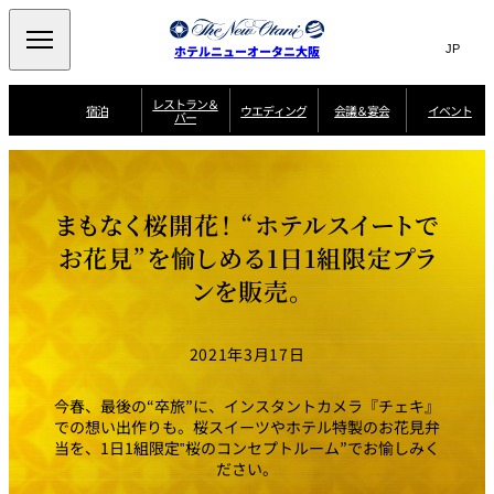
Search
言
サ
ホテルニューオータニ大阪
語
イ
切
り
ト
JP
レストラン＆
(日本語)
宿泊
ウエディング
会議＆宴会
イベント
バー
替
内
EN
(English)
え
西洋料理
メ
検
中文(简)
(中文(简))
宿
サ
ウ
ニ
泊
ー
エ
索
한국어
(한국어)
宴
プ
ュ
プ
ビ
デ
会
ラ
ラ
ス
ィ
ー
窓
SAKURA
SATSUKI
スイート・エグゼ
場
ン
Select Language
▼
まもなく桜開花！ “ホテルスイートで
ン
ガ
ン
を
クティブフロアの
一
一
一
イ
グ
を
日本料理
特典
覧
覧
開
お料理
覧
ド
ス
お花見”を愉しめる1日1組限定プラ
ニューオータニウ
タ
閉
開
新着情報
エディングの魅力
会
イ
ル
ンを販売。
ウ
ル
議
閉
ー
宴
麺処
ム
会
エ
けやき
季処 一心
乾山
＆
NAKAJIMA
サ
ご
デ
宴
ー
予
挙式
披露宴
料理・ケーキ
朝食のご案内
ビ
約
ィ
会
2021年3月17日
ス
・
花外楼 大坂城
ン
お
叙々苑 游玄亭
藤尾
店
問
グ
ム
来
ドレスブランド
合
ー
館
今春、最後の“卒旅”に、インスタントカメラ『チェキ』
中国料理
「ituwa（いつ
せ
ビ
予
わ）」
フ
での想い出作りも。桜スイーツやホテル特製のお花見弁
ー
約
美食ウエディング
期間限定POP UP
ォ
当を、1日1組限定‟桜のコンセプトルーム”でお愉しみく
ストア オープン
ー
ム
大観苑
ださい。
お
資
問
料