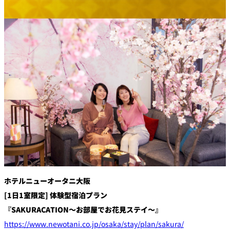
創作料理
ホテルへのアクセ
合
請
ス
せ
求
味寛
カフェ・ラウンジ
レス
SATSUKI
LOUNGE
トラ
ン＆
スイーツ
バー
パティスリー
SATSUKI
バー
フォーシーズ
キャッスル
ンズ
ホテルニューオータニ大阪
ルームサービス
[1日1室限定]
体験型宿泊プラン
『SAKURACATION～お部屋でお花見ステイ～』
ルームサービ
ス
https://www.newotani.co.jp/osaka/stay/plan/sakura/
個室