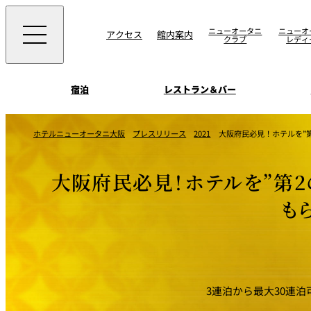
ニューオータニ
ニューオ
アクセス
館内案内
クラブ
レディ
宿泊
レストラン＆バー
西洋料理
宴会場一覧
客室一覧
ホテルニューオータニ大阪
プレスリリース
2021
大阪府民必見！ホテルを”第
ニューオータニウエ
会議＆宴会
ングの魅力
SAKURA
宿泊
宴会ご予約・お問合
大阪府民必見！ホテルを”第2
日本料理
ォーム
朝食のご案内
挙式
も
ウエディング
ムービー
けやき
叙々苑 游玄亭
中国料理
3連泊から最大30連
お問合せ