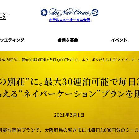
ータニ
ース
ホテルニューオータニ大阪
ウエディング
会議＆宴会
イベント
ウエディングスタイル
宿泊プラン一覧
プラン一覧
サービスガ
2の別荘”に。最大30連泊可能で毎日3,000円分のミールクーポンがもらえる“ネイバーケー
ディ
お料理のご
新着情
SATSUKI
せフ
の別荘”に。最大30連泊可能で毎日3
ルームサービス
披露宴
料理・ケ
らえる“ネイバーケーション”プランを
季処 一心
麺処 NAKAJ
美食ウエディング
ドレスブラ
「ituwa（い
2021年3月1日
期間限定POP 
花外楼 大坂城店
藤尾
オープ
泊可能な宿泊プランで、大阪府民の皆さまには毎日3,000円分のミー
資料請求
ホテルへのア