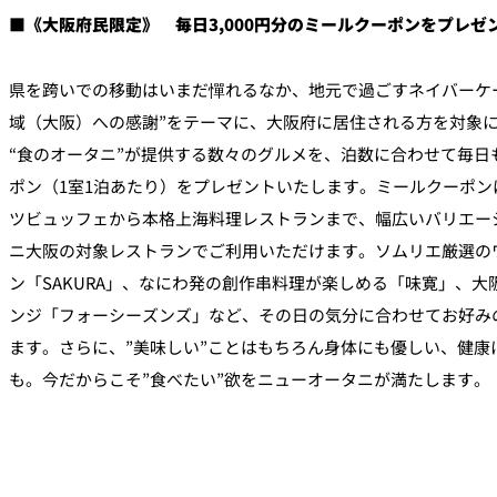
■《大阪府民限定》 毎日3,000円分のミールクーポンをプレゼ
県を跨いでの移動はいまだ憚れるなか、地元で過ごすネイバーケ
域（大阪）への感謝”をテーマに、大阪府に居住される方を対象
“食のオータニ”が提供する数々のグルメを、泊数に合わせて毎日も
ポン（1室1泊あたり）をプレゼントいたします。ミールクーポ
ツビュッフェから本格上海料理レストランまで、幅広いバリエー
ニ大阪の対象レストランでご利用いただけます。ソムリエ厳選の
ン「SAKURA」、なにわ発の創作串料理が楽しめる「味寛」、
ンジ「フォーシーズンズ」など、その日の気分に合わせてお好み
ます。さらに、”美味しい”ことはもちろん身体にも優しい、健康
も。今だからこそ”食べたい”欲をニューオータニが満たします。