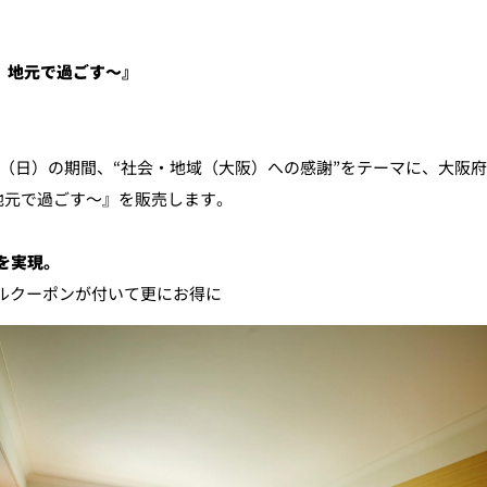
る、地元で過ごす～』
個室のあるレストラン
ルポ
30日（日）の期間、“社会・地域（大阪）への感謝”をテーマに、大
ュレ
メールマガジン"Letter
る、地元で過ごす～』を販売します。
OTANI"ご登録フォーム
を実現。
ミールクーポンが付いて更にお得に