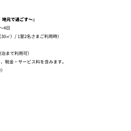
る、地元で過ごす～』
～4日
（30㎡）/ 1室2名さまご利用時）
泊まで利用可）
、税金・サービス料を含みます。
時）
）