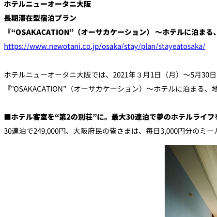
ルームサービス
ホテルニューオータニ大阪
個室
長期滞在型宿泊プラン
『“OSAKACATION”（オーサカケーション） ～ホテルに泊ま
River Terrace
https://www.newotani.co.jp/osaka/stay/plan/stayeatosaka/
ご案内
レストランキャンセ
ホテルニューオータニ大阪では、2021年３月1日（月）～5月
リシー及びキャッシ
ス決済のご案内
『"OSAKACATION”（オーサカケーション）～ホテルに泊ま
■ホテル客室を“第2の別荘”に。最大30連泊で夢のホテルライフ
30連泊で249,000円、大阪府民の皆さまは、毎日3,000円分の