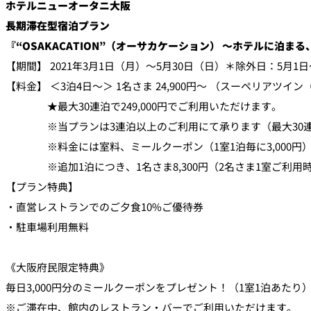
ホテルニューオータニ大阪
長期滞在型宿泊プラン
『“OSAKACATION”（オーサカケーション） ～ホテルに泊ま
【期間】 2021年3月1日（月）～5月30日（日）＊除外日：5月1日
【料金】 ＜3泊4日～＞ 1名さま 24,900円～ （スーペリアツイン
★最大30連泊で249,000円でご利用いただけます。
※当プランは3連泊以上のご利用にて承ります（最大30連
※料金には室料、ミールクーポン（1室1泊毎に3,000円）
※追加1泊につき、1名さま8,300円（2名さま1室ご利用
【プラン特典】
・直営レストランでのご夕食10%ご優待券
・駐車場利用無料
《大阪府民限定特典》
毎日3,000円分のミールクーポンをプレゼント！（1室1泊あたり
※ご滞在中、館内のレストラン・バーでご利用いただけます。