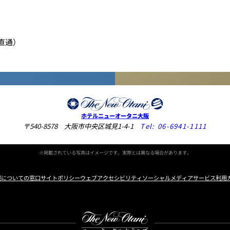
ズ直通）
ホテルニューオータニ大阪
〒540-8578 大阪市中央区城見1-4-1
Tel:
06-6941-1111
※掲載されている写真はイメージです。実際とは異なる場合があります。
報についての窓口
サイトポリシー
ウェブアクセシビリティ
ソーシャルメディアサービス利用
Instagram
Facebook
X