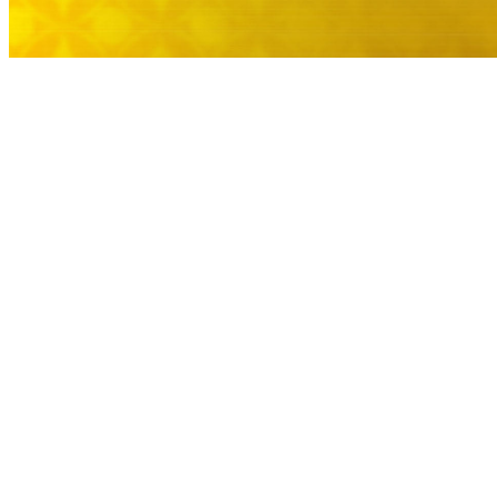
大観苑
創作料理
味寛
カフェ・ラウンジ
レストラン＆
SATSUKI LOUNG
バー
スイーツ
パティスリーSATSU
バー
キャッスル
ルームサービス