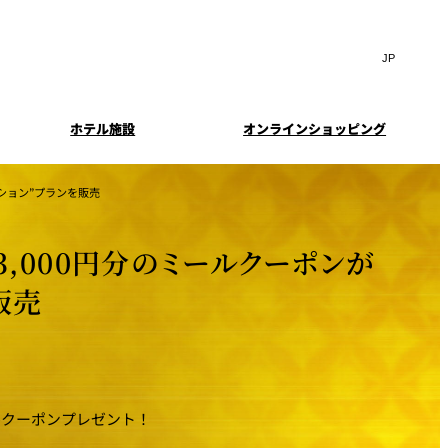
Search
言
サ
語
イ
切
ト
り
JP
(日本語)
替
ホテル施設
オンラインショッピング
内
え
EN
(English)
検
メ
中文(简)
(中文(简))
ニ
索
イド
特典とオプション
ション”プランを販売
ュ
한국어
(한국어)
窓
ー
案内
報
スイート・エグゼクティ
フェア
を
を
Select Language
▼
ブフロアの特典
開
開
,000円分のミールクーポンが
閉
閉
ーキ
プラン
販売
来館予約
IMA
乾山
ンド
つわ）」
UPストア
ン
ルクーポンプレゼント！
クセス