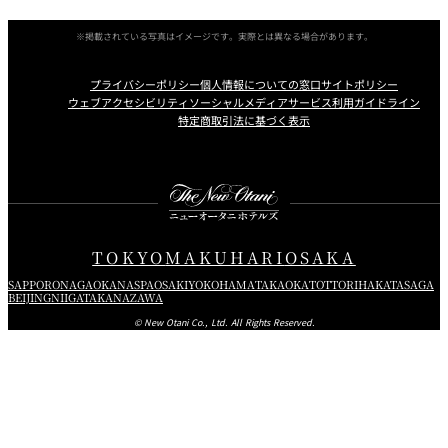
※掲載されている写真はイメージです。実際とは異なる場合があります。
プライバシーポリシー
個人情報についての窓口
サイトポリシー
ウェブアクセシビリティ
ソーシャルメディアサービス利用ガイドライン
特定商取引法に基づく表示
Instagram
Facebook
X
TOKYO
MAKUHARI
OSAKA
SAPPORO
NAGAOKA
NASPA
OSAKI
YOKOHAMA
TAKAOKA
TOTTORI
HAKATA
SAGA
BEIJING
NIIGATA
KANAZAWA
© New Otani Co., Ltd. All Rights Reserved.