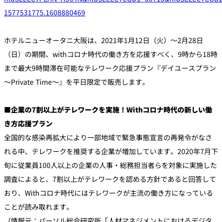
1577531775.1608880469
個室のあるレ
River Terrace
ストラン
ホテルニューオータニ大阪は、2021年1月12日（火）～2月28日
ご案内
（日）の期間、withコロナ時代の働き方を応援すべく、9時から18時
レストランキ
まで最大9時間滞在可能なテレワーク応援プラン『デイユースプラン
ャンセルポリ
メールマガジ
シー及びキャ
ン"Letter
～Private Time～』を平日限定で販売します。
ッシュレス決
OTANI"ご登録
済のご案内
フォーム
■企業の7割以上がテレワークを実施！Withコロナ時代の新しい働
き方応援プラン
全国的な感染再拡大により一部地域で緊急事態宣言の再発令がなさ
れる中、テレワークを推奨する企業が増加しています。2020年7月下
旬に従業員100人以上の企業の人事・総務担当者らを対象に実施した
調査によると、7割以上がテレワークを認める方針であると回答して
おり、Withコロナ時代にはテレワークが主流の働き方になっている
ことが読み取れます。
（情報元：パーソル総合研究所「人材マネジメントにおけるデジタ