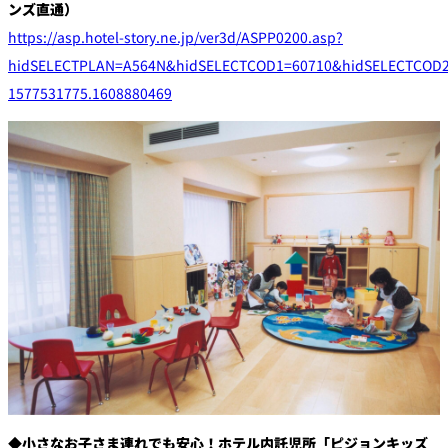
ンズ直通）
https://asp.hotel-story.ne.jp/ver3d/ASPP0200.asp?
hidSELECTPLAN=A564N&hidSELECTCOD1=60710&hidSELECTCOD2=
1577531775.1608880469
◆小さなお子さま連れでも安心！ホテル内託児所「ピジョンキッズ