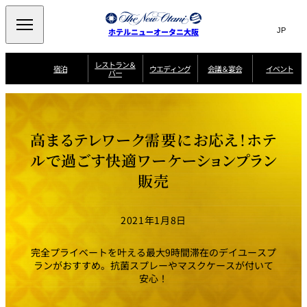
Search
言
サ
ホテルニューオータニ大阪
語
イ
切
り
ト
JP
レストラン＆
(日本語)
宿泊
ウエディング
会議＆宴会
イベント
バー
替
内
EN
(English)
え
西洋料理
メ
検
中文(简)
(中文(简))
宿
サ
ウ
ニ
泊
ー
エ
索
한국어
(한국어)
宴
プ
ュ
プ
ビ
デ
会
ラ
ラ
ス
ィ
ー
窓
SAKURA
SATSUKI
スイート・エグゼ
場
ン
Select Language
▼
高まるテレワーク需要にお応え！ホテ
ン
ガ
ン
を
クティブフロアの
一
一
一
イ
グ
を
日本料理
特典
覧
覧
開
お料理
覧
ド
ス
ルで過ごす快適ワーケーションプラン
ニューオータニウ
タ
閉
開
新着情報
エディングの魅力
会
イ
ル
販売
ウ
ル
議
閉
ー
宴
麺処
ム
会
エ
けやき
季処 一心
乾山
＆
NAKAJIMA
サ
ご
デ
宴
ー
予
挙式
披露宴
料理・ケーキ
朝食のご案内
ビ
約
ィ
会
2021年1月8日
ス
・
花外楼 大坂城
ン
お
叙々苑 游玄亭
藤尾
店
問
グ
ム
来
ドレスブランド
合
ー
館
完全プライベートを叶える最大9時間滞在のデイユースプ
中国料理
「ituwa（いつ
せ
ビ
予
わ）」
フ
ランがおすすめ。抗菌スプレーやマスクケースが付いて
ー
約
美食ウエディング
期間限定POP UP
ォ
安心！
ストア オープン
ー
ム
大観苑
お
資
問
料