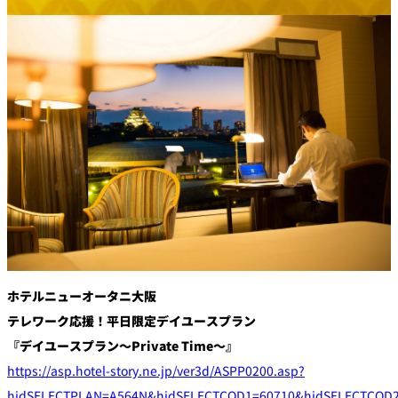
創作料理
ホテルへのアクセ
合
請
ス
せ
求
味寛
カフェ・ラウンジ
レス
SATSUKI
LOUNGE
トラ
ン＆
スイーツ
バー
パティスリー
SATSUKI
バー
フォーシーズ
キャッスル
ンズ
ホテルニューオータニ大阪
ルームサービス
テレワーク応援！平日限定デイユースプラン
『デイユースプラン～Private Time～』
ルームサービ
https://asp.hotel-story.ne.jp/ver3d/ASPP0200.asp?
ス
hidSELECTPLAN=A564N&hidSELECTCOD1=60710&hidSELECTCOD2=
個室