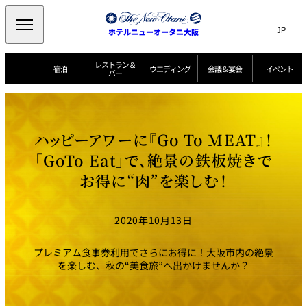
Search
言
サ
ホテルニューオータニ大阪
語
イ
切
り
ト
JP
レストラン＆
(日本語)
宿泊
ウエディング
会議＆宴会
イベント
バー
替
内
EN
(English)
え
西洋料理
メ
検
中文(简)
(中文(简))
宿
サ
ウ
ニ
泊
ー
エ
索
한국어
(한국어)
宴
プ
ュ
プ
ビ
デ
会
ラ
ラ
ス
ィ
ー
窓
SAKURA
SATSUKI
スイート・エグゼ
場
ン
Select Language
▼
ハッピーアワーに『Go To MEAT』！
ン
ガ
ン
を
クティブフロアの
一
一
一
イ
グ
を
日本料理
特典
覧
覧
開
お料理
覧
ド
ス
「GoTo Eat」で、絶景の鉄板焼きで
ニューオータニウ
タ
閉
開
新着情報
エディングの魅力
会
イ
ル
お得に“肉”を楽しむ！
ウ
ル
議
閉
ー
宴
麺処
ム
会
エ
けやき
季処 一心
乾山
＆
NAKAJIMA
サ
ご
デ
宴
ー
予
挙式
披露宴
料理・ケーキ
朝食のご案内
ビ
約
ィ
会
2020年10月13日
ス
・
花外楼 大坂城
ン
お
叙々苑 游玄亭
藤尾
店
問
グ
ム
来
ドレスブランド
合
ー
館
プレミアム食事券利用でさらにお得に！大阪市内の絶景
中国料理
「ituwa（いつ
せ
ビ
予
わ）」
フ
を楽しむ、秋の“美食旅”へ出かけませんか？
ー
約
美食ウエディング
期間限定POP UP
ォ
ストア オープン
ー
ム
大観苑
お
資
問
料