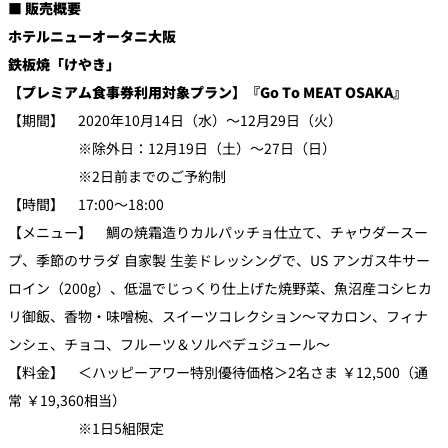
■ 販売概要
ホテルニューオータニ大阪
鉄板焼「けやき」
【プレミアム食事券利用対象プラン】『Go To MEAT OSAKA』
【期間】 2020年10月14日（水）～12月29日（火）
※除外日：12月19日（土）～27日（日）
※2日前までのご予約制
【時間】 17:00～18:00
【メニュー】 鯛の焼霜造りカルパッチョ仕立て、チャウダースー
プ、季節のサラダ 自家製 生姜ドレッシングで、US アンガス牛サー
ロイン（200g）、低温でじっくり仕上げた焼野菜、魚沼産コシヒカ
リ御飯、香物・味噌椀、スイーツコレクション～マカロン、フィナ
ンシェ、チョコ、フルーツ＆ソルベデュジュール～
【料金】 ＜ハッピーアワー特別優待価格＞2名さま ￥12,500（通
常 ￥19,360相当）
※1日5組限定