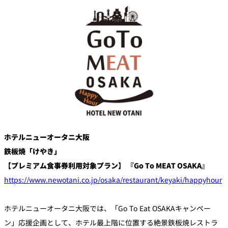
創作料理
ホテルへのアクセ
合
請
ス
せ
求
味寛
カフェ・ラウンジ
レス
SATSUKI
LOUNGE
トラ
ン＆
スイーツ
バー
パティスリー
SATSUKI
バー
ホテルニューオータニ大阪
鉄板焼「けやき」
フォーシーズ
【プレミアム食事券利用対象プラン】 『Go To MEAT OSAKA』
キャッスル
ンズ
https://www.newotani.co.jp/osaka/restaurant/keyaki/happyhour
ルームサービス
ホテルニューオータニ大阪では、「Go To Eat OSAKAキャンペー
ルームサービ
ス
ン」応援企画として、ホテル最上階に位置する絶景鉄板焼レストラ
個室