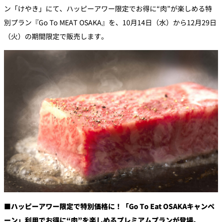
ン「けやき」にて、ハッピーアワー限定でお得に“肉”が楽しめる特
別プラン『Go To MEAT OSAKA』を、10月14日（水）から12月29日
個室のあるレ
River Terrace
ストラン
（火）の期間限定で販売します。
ご案内
レストランキ
ャンセルポリ
メールマガジ
シー及びキャ
ン"Letter
ッシュレス決
OTANI"ご登録
済のご案内
フォーム
■ハッピーアワー限定で特別価格に！「Go To Eat OSAKAキャンペ
ーン」利用でお得に“肉”を楽しめるプレミアムプランが登場。