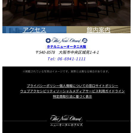
アクセス
館内案内
ホテルニューオータニ大阪
〒540-8578 大阪市中央区城見1-4-1
Tel:
06-6941-1111
※掲載されている写真はイメージです。実際とは異なる場合があります。
プライバシーポリシー
個人情報についての窓口
サイトポリシー
ウェブアクセシビリティ
ソーシャルメディアサービス利用ガイドライン
特定商取引法に基づく表示
Instagram
Facebook
X