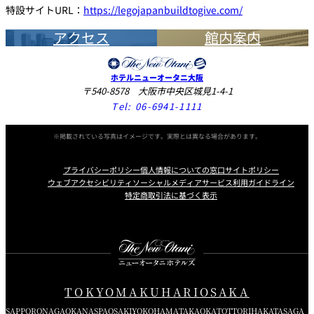
特設サイトURL：
https://legojapanbuildtogive.com/
アクセス
館内案内
ホテルニューオータニ大阪
〒540-8578 大阪市中央区城見1-4-1
Tel:
06-6941-1111
※掲載されている写真はイメージです。実際とは異なる場合があります。
プライバシーポリシー
個人情報についての窓口
サイトポリシー
ウェブアクセシビリティ
ソーシャルメディアサービス利用ガイドライン
特定商取引法に基づく表示
Instagram
Facebook
X
TOKYO
MAKUHARI
OSAKA
SAPPORO
NAGAOKA
NASPA
OSAKI
YOKOHAMA
TAKAOKA
TOTTORI
HAKATA
SAGA