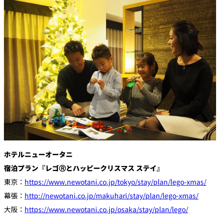
創作料理
ホテルへのアクセ
合
請
ス
せ
求
味寛
カフェ・ラウンジ
レス
SATSUKI
LOUNGE
トラ
ン＆
スイーツ
バー
パティスリー
SATSUKI
バー
ホテルニューオータニ
フォーシーズ
キャッスル
ンズ
宿泊プラン『レゴⓇとハッピークリスマス ステイ』
ルームサービス
東京：
https://www.newotani.co.jp/tokyo/stay/plan/lego-xmas/
幕張：
http://newotani.co.jp/makuhari/stay/plan/lego-xmas/
ルームサービ
ス
大阪：
https://www.newotani.co.jp/osaka/stay/plan/lego/
個室