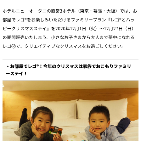
ホテルニューオータニの直営3ホテル（東京・幕張・大阪）では、お
個室のあるレ
部屋でレゴ®をお楽しみいただけるファミリープラン『レゴ®とハッ
River Terrace
ストラン
ピークリスマスステイ』を2020年12月1日（火）～12月27日（日）
ご案内
の期間販売いたしまう。小さなお子さまから大人まで夢中になれる
レストランキ
ャンセルポリ
レゴⓇで、クリエイティブなクリスマスをお過ごしください。
メールマガジ
シー及びキャ
ン"Letter
ッシュレス決
OTANI"ご登録
済のご案内
フォーム
・お部屋でレゴ®！今年のクリスマスは家族でおこもりファミリ
ーステイ！