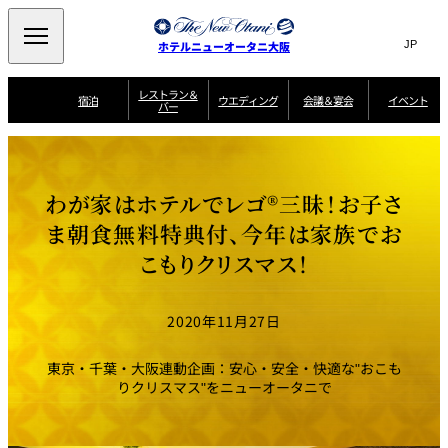
Search
言
サ
ホテルニューオータニ大阪
語
イ
切
り
ト
JP
レストラン＆
(日本語)
宿泊
ウエディング
会議＆宴会
イベント
バー
替
内
EN
(English)
え
西洋料理
メ
検
中文(简)
(中文(简))
宿
サ
ウ
ニ
泊
ー
エ
索
한국어
(한국어)
宴
プ
ュ
プ
ビ
デ
会
ラ
ラ
ス
ィ
ー
窓
SAKURA
SATSUKI
スイート・エグゼ
場
ン
Select Language
▼
わが家はホテルでレゴ®三昧！お子さ
ン
ガ
ン
を
クティブフロアの
一
一
一
イ
グ
を
日本料理
特典
覧
覧
開
お料理
覧
ド
ス
ま朝食無料特典付、今年は家族でお
ニューオータニウ
タ
閉
開
新着情報
エディングの魅力
会
イ
ル
こもりクリスマス！
ウ
ル
議
閉
ー
宴
麺処
ム
会
エ
けやき
季処 一心
乾山
＆
NAKAJIMA
サ
ご
デ
宴
ー
予
挙式
披露宴
料理・ケーキ
朝食のご案内
ビ
約
ィ
会
2020年11月27日
ス
・
花外楼 大坂城
ン
お
叙々苑 游玄亭
藤尾
店
問
グ
ム
来
ドレスブランド
合
ー
館
東京・千葉・大阪連動企画：安心・安全・快適な"おこも
中国料理
「ituwa（いつ
せ
ビ
予
わ）」
フ
りクリスマス"をニューオータニで
ー
約
美食ウエディング
期間限定POP UP
ォ
ストア オープン
ー
ム
大観苑
お
資
問
料