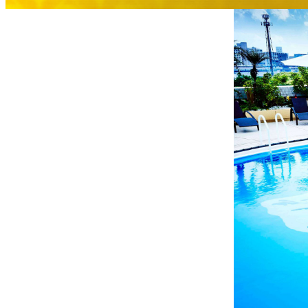
大観苑
創作料理
味寛
カフェ・ラウンジ
レストラン＆
SATSUKI LOUNG
バー
スイーツ
パティスリーSATSU
バー
キャッスル
ルームサービス