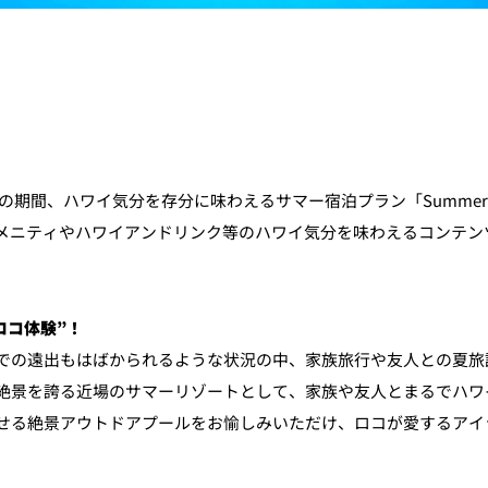
個室のあるレストラン
ルポ
ュレ
メールマガジン"Letter
、ハワイ気分を存分に味わえるサマー宿泊プラン「Summer Stay ”
OTANI"ご登録フォーム
メニティやハワイアンドリンク等のハワイ気分を味わえるコンテン
ロコ体験”！
での遠出もはばかられるような状況の中、家族旅行や友人との夏旅
絶景を誇る近場のサマーリゾートとして、家族や友人とまるでハワ
せる絶景アウトドアプールをお愉しみいただけ、ロコが愛するアイ