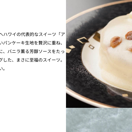
方へハワイの代表的なスイーツ「ア
いパンケーキ生地を贅沢に重ね、
に、バニラ薫る芳醇ソースをたっ
グした、まさに至福のスイーツ。
い。