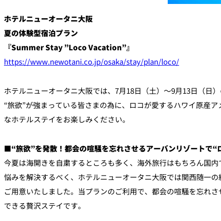
ルームサービス
個室
ホテルニューオータニ大阪
夏の体験型宿泊プラン
River Terrace
『Summer Stay ”Loco Vacation”』
ご案内
https://www.newotani.co.jp/osaka/stay/plan/loco/
レストランキャンセ
リシー及びキャッシ
ス決済のご案内
ホテルニューオータニ大阪では、7月18日（土）～9月13日（日）の期間
“旅欲”が強まっている皆さまの為に、ロコが愛するハワイ原産ア
なホテルステイをお楽しみください。
■“旅欲”を発散！都会の喧騒を忘れさせるアーバンリゾートで“
今夏は海開きを自粛するところも多く、海外旅行はもちろん国内
悩みを解決するべく、ホテルニューオータニ大阪では関西随一の
ご用意いたしました。当プランのご利用で、都会の喧騒を忘れさ
できる贅沢ステイです。