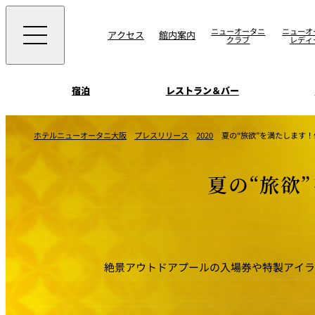
ニューオータニ
ニューオ
アクセス
館内案内
クラブ
レディ
宿泊
レストラン＆バー
西洋料理
宴会場一覧
客室一覧
ホテルニューオータニ大阪
プレスリリース
2020
夏の“旅欲”を満たします
ニューオータニウエ
会議＆宴会
ングの魅力
SAKURA
宿泊
宴会ご予約・お問合
夏の“旅欲
日本料理
ォーム
朝食のご案内
挙式
ウエディング
ムービー
けやき
叙々苑 游玄亭
絶景アウトドアプールの入場券や特製アイラ
中国料理
お問合せ