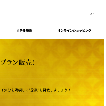
Search
言
サ
語
イ
切
ト
り
JP
(日本語)
替
ホテル施設
オンラインショッピング
内
え
EN
(English)
検
メ
中文(简)
(中文(简))
ニ
索
イド
特典とオプション
ュ
한국어
(한국어)
窓
ー
案内
報
スイート・エグゼクティ
フェア
を
を
Select Language
▼
ブフロアの特典
開
開
プラン販売！
閉
閉
ーキ
プラン
来館予約
IMA
乾山
ンド
つわ）」
UPストア
イ気分を満喫して“旅欲”を発散しましょう！
ン
クセス