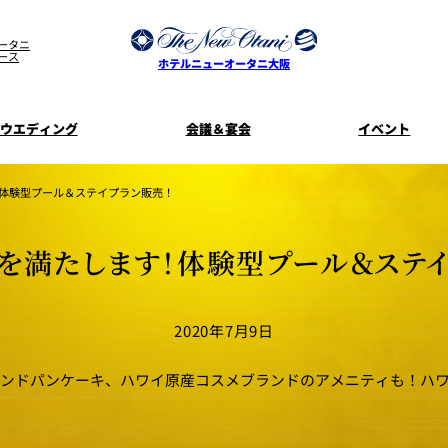
ータニ
ース
ホテルニューオータニ大阪
ウエディング
会議＆宴会
イベント
ウエディングスタイル
宿泊プラン一覧
プラン一覧
サービスガ
！体験型プール＆ステイプラン販売！
ディ
お料理のご
新着情
SATSUKI
せフ
”を満たします！体験型プール＆ステイ
ルームサービス
披露宴
料理・ケ
季処 一心
麺処 NAKAJ
2020年7月9日
美食ウエディング
ドレスブラ
「ituwa（い
期間限定POP 
花外楼 大坂城店
藤尾
ンドパンケーキ、ハワイ原産コスメブランドのアメニティも！ハワ
オープ
資料請求
ホテルへのア