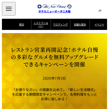
Search
言
サ
ホテルニューオータニ大阪
語
イ
切
り
ト
JP
レストラン＆
(日本語)
宿泊
ウエディング
会議＆宴会
イベント
バー
替
内
EN
(English)
え
西洋料理
メ
検
中文(简)
(中文(简))
宿
サ
ウ
ニ
泊
ー
エ
索
한국어
(한국어)
宴
プ
ュ
プ
ビ
デ
会
ラ
ラ
ス
ィ
ー
窓
SAKURA
SATSUKI
スイート・エグゼ
場
ン
Select Language
▼
レストラン営業再開記念！ホテル自慢
ン
ガ
ン
を
クティブフロアの
一
一
一
イ
グ
を
日本料理
特典
覧
覧
開
お料理
覧
ド
ス
の多彩なグルメを無料アップグレード
ニューオータニウ
タ
閉
開
新着情報
エディングの魅力
会
イ
ル
できるキャンペーンを開催
ウ
ル
議
閉
ー
宴
麺処
ム
会
エ
けやき
季処 一心
乾山
＆
NAKAJIMA
サ
ご
デ
宴
ー
予
挙式
披露宴
料理・ケーキ
朝食のご案内
ビ
約
ィ
会
2020年7月3日
ス
・
花外楼 大坂城
ン
お
叙々苑 游玄亭
藤尾
店
問
グ
ム
来
ドレスブランド
合
ー
館
「お帰りなさい」の感謝を込めて。「新しい生活様式」
中国料理
「ituwa（いつ
せ
ビ
予
わ）」
フ
を応援する期間限定キャンペーンで、名物料理をもっと
ー
約
美食ウエディング
期間限定POP UP
ォ
お得に愉しめる！
ストア オープン
ー
ム
大観苑
お
資
問
料