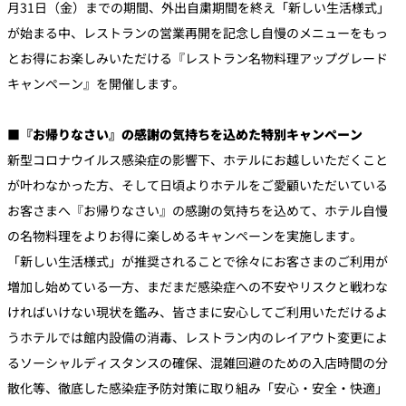
月31日（金）までの期間、外出自粛期間を終え「新しい生活様式」
が始まる中、レストランの営業再開を記念し自慢のメニューをもっ
個室のあるレ
とお得にお楽しみいただける『レストラン名物料理アップグレード
River Terrace
ストラン
キャンペーン』を開催します。
ご案内
レストランキ
ャンセルポリ
メールマガジ
■『お帰りなさい』の感謝の気持ちを込めた特別キャンペーン
シー及びキャ
ン"Letter
ッシュレス決
OTANI"ご登録
新型コロナウイルス感染症の影響下、ホテルにお越しいただくこと
済のご案内
フォーム
が叶わなかった方、そして日頃よりホテルをご愛顧いただいている
お客さまへ『お帰りなさい』の感謝の気持ちを込めて、ホテル自慢
の名物料理をよりお得に楽しめるキャンペーンを実施します。
「新しい生活様式」が推奨されることで徐々にお客さまのご利用が
増加し始めている一方、まだまだ感染症への不安やリスクと戦わな
ければいけない現状を鑑み、皆さまに安心してご利用いただけるよ
うホテルでは館内設備の消毒、レストラン内のレイアウト変更によ
るソーシャルディスタンスの確保、混雑回避のための入店時間の分
散化等、徹底した感染症予防対策に取り組み「安心・安全・快適」