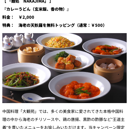
【 「麺処 NAKAJIMA」 】
『カレーうどん（玄米飯、香の物）』
料金： ￥2,000
特典： 海老の天麩羅を無料トッピング（通常：￥500）
中国料理「大観苑」では、多くの美食家に愛されてきた本格中国料
理の中から海老のチリソースや、鶏の唐揚、黒酢の酢豚など"王道主
義"を貫いたメニューをお愉しみいただけます。当キャンペーン限定