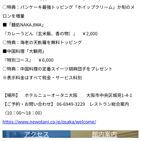
○特典：パンケーキ最強トッピング「ホイップクリーム」か旬のメ
ロンを増量
■「麺処NAKAJIMA」
『カレーうどん（玄米飯、香の物）』 ￥2,000
○特典：海老の天麩羅を無料トッピング
■中国料理「大観苑」
『特別コース』 ￥6,000
○特典：中国料理の定番スイーツ胡麻団子をプレゼント
※表示料金はすべて税金・サービス料別
【場所】 ホテルニューオータニ大阪 大阪市中央区城見1-4-1
【ご予約・お問い合わせ】 06-6949-3229 レストラン総合案内
（10：00～18：00）
https://www.newotani.co.jp/osaka/welcome/
アクセス
館内案内