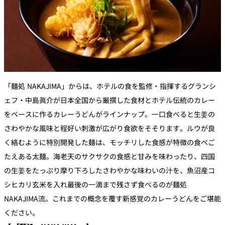
「麺処 NAKAJIMA」からは、ホテルの食を監修・指揮するグランシ
ェフ・中島眞介が日本全国から厳撰した食材とホテル伝統のカレー
をベースに作るカレーうどんがラインナップ。一口食べると生姜の
さわやかな風味と程好い刺激が広がり食欲をそそります。ルウが良
く絡むように特別開発した麺は、モッチリした食感が特徴の食べご
たえある太麺。海老天のサクサクの食感と甘みを味わったり、四国
の生姜をたっぷり摩り下ろしたさわやかな味わいの汁を、魚沼産コ
シヒカリ玄米を入れ最後の一滴まで残さず食べるのが麺処
NAKAJIMA流。これまでの概念を覆す新感覚のカレーうどんをご堪能
ください。