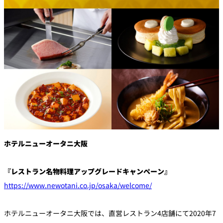
創作料理
ホテルへのアクセ
合
請
ス
せ
求
味寛
カフェ・ラウンジ
レス
SATSUKI
LOUNGE
トラ
ン＆
スイーツ
バー
パティスリー
SATSUKI
バー
ホテルニューオータニ大阪
フォーシーズ
キャッスル
ンズ
『レストラン名物料理アップグレードキャンペーン』
ルームサービス
https://www.newotani.co.jp/osaka/welcome/
ルームサービ
ス
ホテルニューオータニ大阪では、直営レストラン4店舗にて2020年7
個室