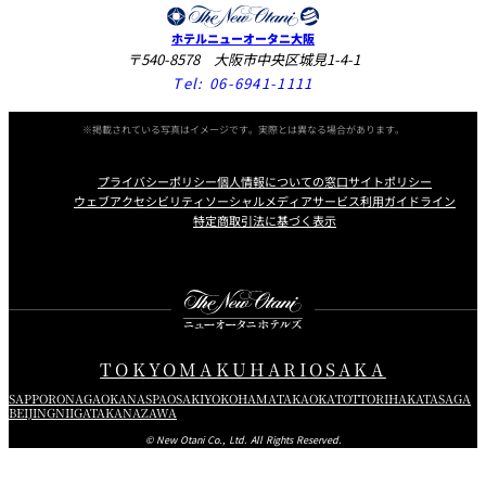
ホテルニューオータニ大阪
〒540-8578 大阪市中央区城見1-4-1
Tel:
06-6941-1111
※掲載されている写真はイメージです。実際とは異なる場合があります。
プライバシーポリシー
個人情報についての窓口
サイトポリシー
ウェブアクセシビリティ
ソーシャルメディアサービス利用ガイドライン
特定商取引法に基づく表示
Instagram
Facebook
X
TOKYO
MAKUHARI
OSAKA
SAPPORO
NAGAOKA
NASPA
OSAKI
YOKOHAMA
TAKAOKA
TOTTORI
HAKATA
SAGA
BEIJING
NIIGATA
KANAZAWA
© New Otani Co., Ltd. All Rights Reserved.