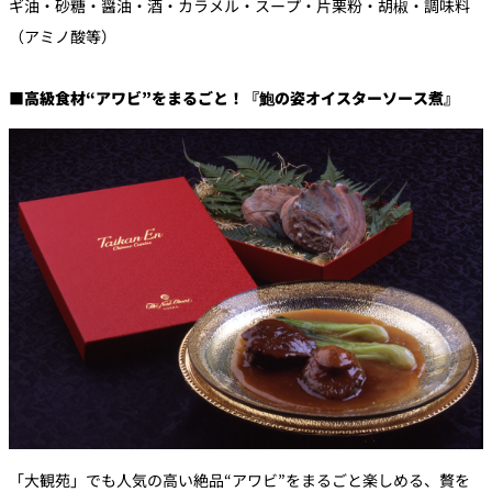
ギ油・砂糖・醤油・酒・カラメル・スープ・片栗粉・胡椒・調味料
（アミノ酸等）
■高級食材“アワビ”をまるごと！『鮑の姿オイスターソース煮』
「大観苑」でも人気の高い絶品“アワビ”をまるごと楽しめる、贅を