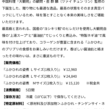
中国料理「大観苑」の顧問・蔡 群 麟（ツァイ チュン リン）監修の
下誕生した、贈り物にも最適な逸品。最高の状態をそのまま真空パ
ックにしているため、味を落とすことなく本来の美味しさをご堪能
いただけます。
最高級と言われる、国産の"ヨシキリ鮫"のヒレだけを使用し大観苑自
慢の"上湯スープ"と“醤油餡”でじっくりと煮込み、"特製ネギ油"で風
味を付け仕上げており、コラーゲンが豊富に含まれる『ふかひれ』
のプリプリの食感をお楽しみいただけます。香ばしい醤油餡と絡ま
ったその味わいは、まさに垂涎ものです。
【販売価格】
『ふかひれの姿煮 Ｌサイズ(1枚入り)』 ￥12,960
『ふかひれの姿煮 Ｌサイズ(2枚入り)』 ￥24,840
『ふかひれの姿煮 Ｍサイズ(2枚入り)』 ￥15,120 ※税金共
【消費期限】
5日間
【保存方法】
冷蔵（10℃以下）で保存してください。
【特定原材料】
＜原材料及び添加物＞ふかひれ・チンゲンサイ・ネ