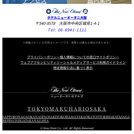
アクセス
館内案内
ホテルニューオータニ大阪
〒540-8578 大阪市中央区城見1-4-1
Tel:
06-6941-1111
※掲載されている写真はイメージです。実際とは異なる場合があります。
プライバシーポリシー
個人情報についての窓口
サイトポリシー
ウェブアクセシビリティ
ソーシャルメディアサービス利用ガイドライン
特定商取引法に基づく表示
Instagram
Facebook
X
TOKYO
MAKUHARI
OSAKA
SAPPORO
NAGAOKA
NASPA
OSAKI
YOKOHAMA
TAKAOKA
TOTTORI
HAKATA
SAGA
BEIJING
NIIGATA
KANAZAWA
© New Otani Co., Ltd. All Rights Reserved.