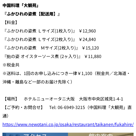
中国料理「大観苑」
『ふかひれの姿煮【配送用】』
【料金】
『ふかひれの姿煮 Ｌサイズ(1枚入り)』 ￥12,960
『ふかひれの姿煮 Ｌサイズ(2枚入り)』 ￥24,840
『ふかひれの姿煮 Ｍサイズ(2枚入り)』 ￥15,120
『鮑の姿 オイスターソース煮 (2ヶ入り)』 ￥11,880
※税金共
※送料は、1回のお申し込みにつき一律￥1,100（税金共／北海道・
沖縄・離島など一部のお届け先除く）
【場所】 ホテルニューオータニ大阪 大阪市中央区城見1-4-1
【ご予約・お問合せ】 Tel: 06-6949-3215（中国料理「大観苑」直
通）
https://www.newotani.co.jp/osaka/restaurant/taikanen/fukahire/