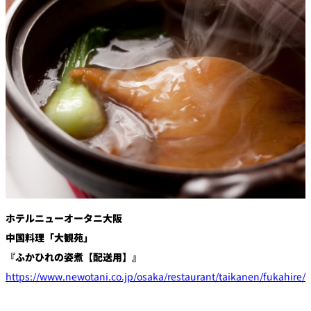
創作料理
ホテルへのアクセ
合
請
ス
せ
求
味寛
カフェ・ラウンジ
レス
SATSUKI
LOUNGE
トラ
ン＆
スイーツ
バー
パティスリー
SATSUKI
バー
ホテルニューオータニ大阪
フォーシーズ
キャッスル
ンズ
中国料理「大観苑」
ルームサービス
『ふかひれの姿煮【配送用】』
https://www.newotani.co.jp/osaka/restaurant/taikanen/fukahire/
ルームサービ
ス
個室