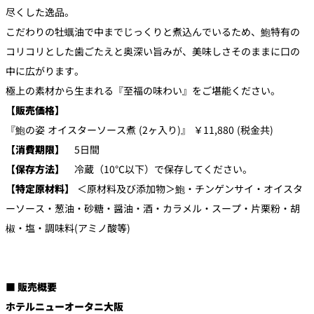
尽くした逸品。
こだわりの牡蠣油で中までじっくりと煮込んでいるため、鮑特有の
コリコリとした歯ごたえと奥深い旨みが、美味しさそのままに口の
中に広がります。
極上の素材から生まれる『至福の味わい』をご堪能ください。
【販売価格】
『鮑の姿 オイスターソース煮 (2ヶ入り)』 ￥11,880 (税金共)
【消費期限】
5日間
【保存方法】
冷蔵（10℃以下）で保存してください。
【特定原材料】
＜原材料及び添加物＞鮑・チンゲンサイ・オイスタ
ーソース・葱油・砂糖・醤油・酒・カラメル・スープ・片栗粉・胡
椒・塩・調味料(アミノ酸等)
■ 販売概要
ホテルニューオータニ大阪