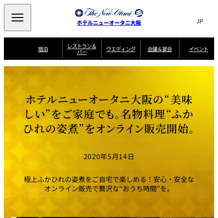
Search
言
サ
ホテルニューオータニ大阪
語
イ
切
り
ト
JP
レストラン＆
(日本語)
宿泊
ウエディング
会議＆宴会
イベント
バー
替
内
EN
(English)
え
西洋料理
メ
検
中文(简)
(中文(简))
宿
サ
ウ
ニ
泊
ー
エ
索
한국어
(한국어)
宴
プ
ュ
プ
ビ
デ
会
ラ
ラ
ス
ィ
ー
窓
SAKURA
SATSUKI
スイート・エグゼ
場
ン
Select Language
▼
ホテルニューオータニ大阪の“美味
ン
ガ
ン
を
クティブフロアの
一
一
一
イ
グ
を
日本料理
特典
覧
覧
開
お料理
覧
ド
ス
しい”をご家庭でも。名物料理“ふか
ニューオータニウ
タ
閉
開
新着情報
エディングの魅力
会
イ
ル
ひれの姿煮”をオンライン販売開始。
ウ
ル
議
閉
ー
宴
麺処
ム
会
エ
けやき
季処 一心
乾山
＆
NAKAJIMA
サ
ご
デ
宴
ー
予
挙式
披露宴
料理・ケーキ
朝食のご案内
ビ
約
ィ
会
2020年5月14日
ス
・
花外楼 大坂城
ン
お
叙々苑 游玄亭
藤尾
店
問
グ
ム
来
ドレスブランド
合
ー
館
極上ふかひれの姿煮をご自宅で楽しめる！安心・安全な
中国料理
「ituwa（いつ
せ
ビ
予
わ）」
フ
オンライン販売で贅沢な“おうち時間”を。
ー
約
美食ウエディング
期間限定POP UP
ォ
ストア オープン
ー
ム
大観苑
お
資
問
料