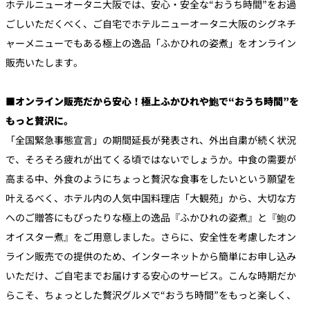
ホテルニューオータニ大阪では、安心・安全な“おうち時間”をお過
ごしいただくべく、ご自宅でホテルニューオータニ大阪のシグネチ
個室のあるレ
ャーメニューでもある極上の逸品「ふかひれの姿煮」をオンライン
River Terrace
ストラン
販売いたします。
ご案内
レストランキ
ャンセルポリ
■オンライン販売だから安心！極上ふかひれや鮑で“おうち時間”を
メールマガジ
シー及びキャ
ン"Letter
ッシュレス決
OTANI"ご登録
もっと贅沢に。
済のご案内
フォーム
「全国緊急事態宣言」の期間延長が発表され、外出自粛が続く状況
で、そろそろ疲れが出てくる頃ではないでしょうか。中食の需要が
高まる中、外食のようにちょっと贅沢な食事をしたいという願望を
叶えるべく、ホテル内の人気中国料理店「大観苑」から、大切な方
へのご贈答にもぴったりな極上の逸品『ふかひれの姿煮』と『鮑の
オイスター煮』をご用意しました。さらに、安全性を考慮したオン
ライン販売での提供のため、インターネットから簡単にお申し込み
いただけ、ご自宅までお届けする安心のサービス。こんな時期だか
らこそ、ちょっとした贅沢グルメで“おうち時間”をもっと楽しく、