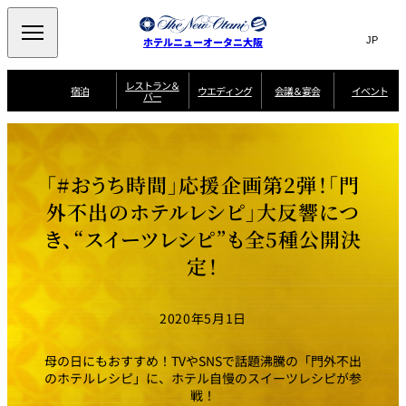
Search
言
サ
ホテルニューオータニ大阪
語
イ
切
り
ト
JP
レストラン＆
(日本語)
宿泊
ウエディング
会議＆宴会
イベント
バー
替
内
EN
(English)
え
西洋料理
メ
検
中文(简)
(中文(简))
宿
サ
ウ
ニ
泊
ー
エ
索
한국어
(한국어)
宴
プ
ュ
プ
ビ
デ
会
ラ
ラ
ス
ィ
ー
窓
SAKURA
SATSUKI
スイート・エグゼ
場
ン
Select Language
▼
「#おうち時間」応援企画第2弾！「門
ン
ガ
ン
を
クティブフロアの
一
一
一
イ
グ
を
日本料理
特典
覧
覧
開
お料理
覧
ド
ス
外不出のホテルレシピ」大反響につ
ニューオータニウ
タ
閉
開
新着情報
エディングの魅力
会
イ
ル
き、“スイーツレシピ”も全5種公開決
ウ
ル
議
閉
ー
宴
麺処
ム
会
エ
けやき
季処 一心
乾山
＆
NAKAJIMA
サ
ご
定！
デ
宴
ー
予
挙式
披露宴
料理・ケーキ
朝食のご案内
ビ
約
ィ
会
ス
・
花外楼 大坂城
ン
お
叙々苑 游玄亭
藤尾
店
問
2020年5月1日
グ
ム
来
ドレスブランド
合
ー
館
中国料理
「ituwa（いつ
せ
ビ
予
わ）」
フ
ー
約
美食ウエディング
期間限定POP UP
ォ
母の日にもおすすめ！TVやSNSで話題沸騰の「門外不出
ストア オープン
ー
のホテルレシピ」に、ホテル自慢のスイーツレシピが参
ム
大観苑
戦！
お
資
問
料