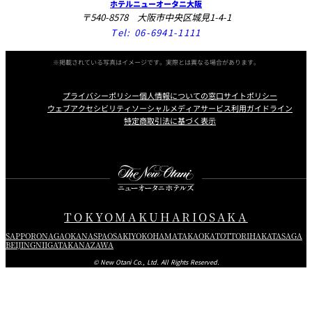
ホテルニューオータニ大阪
〒540-8578 大阪市中央区城見1-4-1
Tel:
06-6941-1111
※掲載されている写真はイメージです。実際とは異なる場合があります。
プライバシーポリシー
個人情報についての窓口
サイトポリシー
ウェブアクセシビリティ
ソーシャルメディアサービス利用ガイドライン
特定商取引法に基づく表示
Instagram
Facebook
X
TOKYO
MAKUHARI
OSAKA
SAPPORO
NAGAOKA
NASPA
OSAKI
YOKOHAMA
TAKAOKA
TOTTORI
HAKATA
SAGA
BEIJING
NIIGATA
KANAZAWA
© New Otani Co., Ltd. All Rights Reserved.