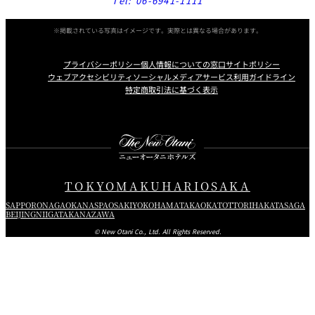
Tel:
06-6941-1111
※掲載されている写真はイメージです。実際とは異なる場合があります。
プライバシーポリシー
個人情報についての窓口
サイトポリシー
ウェブアクセシビリティ
ソーシャルメディアサービス利用ガイドライン
特定商取引法に基づく表示
Instagram
Facebook
X
TOKYO
MAKUHARI
OSAKA
SAPPORO
NAGAOKA
NASPA
OSAKI
YOKOHAMA
TAKAOKA
TOTTORI
HAKATA
SAGA
BEIJING
NIIGATA
KANAZAWA
© New Otani Co., Ltd. All Rights Reserved.