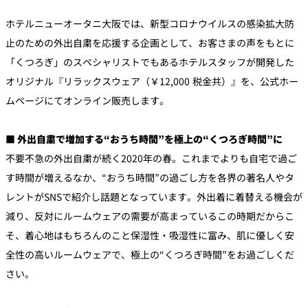
ホテルニューオータニ大阪では、新型コロナウイルスの感染拡大防
個室のあるレ
止のための外出自粛を応援する企画として、お客さまの声をもとに
River Terrace
ストラン
「くつろぎ」のスペシャリストでもあるホテルスタッフが開発した
ご案内
オリジナル『リラックスウェア（￥12,000 税金共）』を、公式ホー
レストランキ
ャンセルポリ
ムページにてオンライン販売します。
メールマガジ
シー及びキャ
ン"Letter
ッシュレス決
OTANI"ご登録
済のご案内
フォーム
■ 外出自粛で増加する“おうち時間”を極上の“くつろぎ時間”に
不要不急の外出自粛が続く2020年の春。これまでよりも自宅で過ご
す時間が増えるなか、“おうち時間”の過ごし方を各界の著名人やタ
レントがSNSで紹介し話題となっています。外出着に着替える機会が
減り、反対にルームウェアの需要が高まっているこの時期だからこ
そ、着心地はもちろんのこと保湿性・吸湿性に富み、肌に優しく安
全性の高いルームウェアで、極上の“くつろぎ時間”をお過ごしくだ
さい。