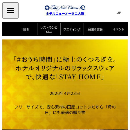
Search
言
サ
ホテルニューオータニ大阪
語
イ
切
り
ト
JP
レストラン＆
(日本語)
宿泊
ウエディング
会議＆宴会
イベント
バー
替
内
EN
(English)
え
西洋料理
メ
検
中文(简)
(中文(简))
宿
サ
ウ
ニ
泊
ー
エ
索
한국어
(한국어)
宴
プ
ュ
プ
ビ
デ
会
ラ
ラ
ス
ィ
ー
窓
SAKURA
SATSUKI
スイート・エグゼ
場
ン
Select Language
▼
「#おうち時間」に極上のくつろぎを。
ン
ガ
ン
を
クティブフロアの
一
一
一
イ
グ
を
日本料理
特典
覧
覧
開
お料理
覧
ド
ス
ホテルオリジナルのリラックスウェア
ニューオータニウ
タ
閉
開
新着情報
エディングの魅力
会
イ
ル
で、快適な「STAY HOME」
ウ
ル
議
閉
ー
宴
麺処
ム
会
エ
けやき
季処 一心
乾山
＆
NAKAJIMA
サ
ご
デ
宴
ー
予
挙式
披露宴
料理・ケーキ
朝食のご案内
ビ
約
ィ
会
2020年4月23日
ス
・
花外楼 大坂城
ン
お
叙々苑 游玄亭
藤尾
店
問
グ
ム
来
ドレスブランド
合
ー
館
フリーサイズで、安心素材の国産コットンだから「母の
中国料理
「ituwa（いつ
せ
ビ
予
わ）」
フ
日」にも最適の贈り物
ー
約
美食ウエディング
期間限定POP UP
ォ
ストア オープン
ー
ム
大観苑
お
資
問
料