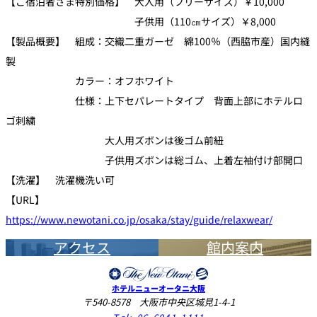
【ご宿泊者さま特別価格】 大人用（フリーサイズ）￥10,000
子供用（110㎝サイズ）￥8,000
【製品概要】 組成：交織二重ガーゼ 綿100％（西脇市産）国内縫
製
カラー：オフホワイト
仕様：上下セパレートタイプ 背面上部にホテルロ
ゴ刺繍
大人用ズボンは後ゴム前紐
子供用ズボンは総ゴム、上着左袖付け部開口
【洗濯】 洗濯機洗い可
【URL】
https://www.newotani.co.jp/osaka/stay/guide/relaxwear/
アクセス
館内案内
ホテルニューオータニ大阪
〒540-8578 大阪市中央区城見1-4-1