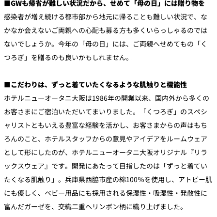
■GWも帰省が難しい状況だから、せめて「母の日」には贈り物を
感染者が増え続ける都市部から地元に帰ることも難しい状況で、な
かなか会えないご両親への心配も募る方も多くいらっしゃるのでは
ないでしょうか。今年の「母の日」には、ご両親へせめてもの「く
つろぎ」を贈るのも良いかもしれません。
■こだわりは、ずっと着ていたくなるような肌触りと機能性
ホテルニューオータニ大阪は1986年の開業以来、国内外から多くの
お客さまにご宿泊いただいてまいりました。「くつろぎ」のスペシ
ャリストともいえる豊富な経験を活かし、お客さまからの声はもち
ろんのこと、ホテルスタッフからの意見やアイデアをルームウェア
として形にしたのが、ホテルニューオータニ大阪オリジナル『リラ
ックスウェア』です。開発にあたって目指したのは「ずっと着てい
たくなる肌触り」。兵庫県西脇市産の綿100％を使用し、アトピー肌
にも優しく、ベビー用品にも採用される保湿性・吸湿性・発散性に
富んだガーゼを、交織二重ヘリンボン柄に織り上げました。