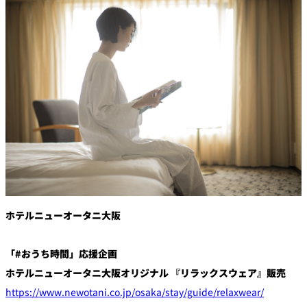
創作料理
ホテルへのアクセ
合
請
ス
せ
求
味寛
カフェ・ラウンジ
レス
SATSUKI
LOUNGE
トラ
ン＆
スイーツ
バー
パティスリー
SATSUKI
バー
ホテルニューオータニ大阪
フォーシーズ
キャッスル
ンズ
ルームサービス
「#おうち時間」応援企画
ホテルニューオータニ大阪オリジナル 『リラックスウェア』販売
ルームサービ
ス
https://www.newotani.co.jp/osaka/stay/guide/relaxwear/
個室