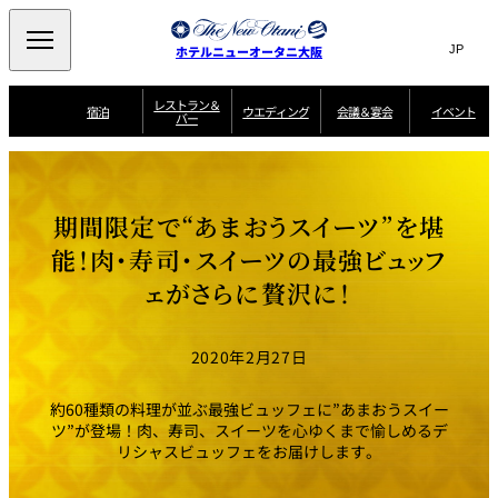
Search
言
サ
ホテルニューオータニ大阪
語
イ
切
り
ト
JP
レストラン＆
(日本語)
宿泊
ウエディング
会議＆宴会
イベント
バー
替
内
EN
(English)
え
西洋料理
メ
検
中文(简)
(中文(简))
宿
サ
ウ
ニ
泊
ー
エ
索
한국어
(한국어)
宴
プ
ュ
プ
ビ
デ
会
ラ
ラ
ス
ィ
ー
窓
SAKURA
SATSUKI
スイート・エグゼ
場
ン
Select Language
▼
期間限定で“あまおうスイーツ”を堪
ン
ガ
ン
を
クティブフロアの
一
一
一
イ
グ
を
日本料理
特典
覧
覧
開
お料理
覧
ド
ス
能！肉・寿司・スイーツの最強ビュッフ
ニューオータニウ
タ
閉
開
新着情報
エディングの魅力
会
イ
ル
ェがさらに贅沢に！
ウ
ル
議
閉
ー
宴
麺処
ム
会
エ
けやき
季処 一心
乾山
＆
NAKAJIMA
サ
ご
デ
宴
ー
予
挙式
披露宴
料理・ケーキ
朝食のご案内
ビ
約
ィ
会
2020年2月27日
ス
・
花外楼 大坂城
ン
お
叙々苑 游玄亭
藤尾
店
問
グ
ム
来
ドレスブランド
合
ー
館
約60種類の料理が並ぶ最強ビュッフェに”あまおうスイー
中国料理
「ituwa（いつ
せ
ビ
予
わ）」
フ
ツ”が登場！肉、寿司、スイーツを心ゆくまで愉しめるデ
ー
約
美食ウエディング
期間限定POP UP
ォ
リシャスビュッフェをお届けします。
ストア オープン
ー
ム
大観苑
お
資
問
料