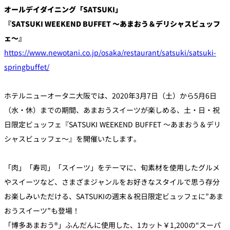
オールデイダイニング「SATSUKI」
『SATSUKI WEEKEND BUFFET ～あまおう＆デリシャスビュッフ
個室のあるレ
River Terrace
ストラン
ェ～』
ご案内
https://www.newotani.co.jp/osaka/restaurant/satsuki/satsuki-
レストランキ
springbuffet/
ャンセルポリ
メールマガジ
シー及びキャ
ン"Letter
ッシュレス決
OTANI"ご登録
済のご案内
フォーム
ホテルニューオータニ大阪では、2020年3月7日（土）から5月6日
（水・休）までの期間、あまおうスイーツが楽しめる、土・日・祝
日限定ビュッフェ『SATSUKI WEEKEND BUFFET ～あまおう＆デリ
シャスビュッフェ～』を開催いたします。
「肉」「寿司」「スイーツ」をテーマに、旬素材を使用したグルメ
やスイーツなど、さまざまジャンルをお好きなスタイルで思う存分
お楽しみいただける、SATSUKIの週末＆祝日限定ビュッフェに”あま
おうスイーツ”も登場！
「博多あまおう®」ふんだんに使用した、1カット￥1,200の“スーパ