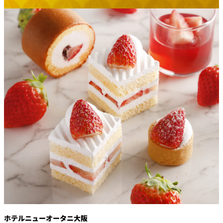
創作料理
ホテルへのアクセ
合
請
ス
せ
求
味寛
カフェ・ラウンジ
レス
SATSUKI
LOUNGE
トラ
ン＆
スイーツ
バー
パティスリー
SATSUKI
バー
フォーシーズ
キャッスル
ンズ
ルームサービス
ルームサービ
ス
ホテルニューオータニ大阪
個室