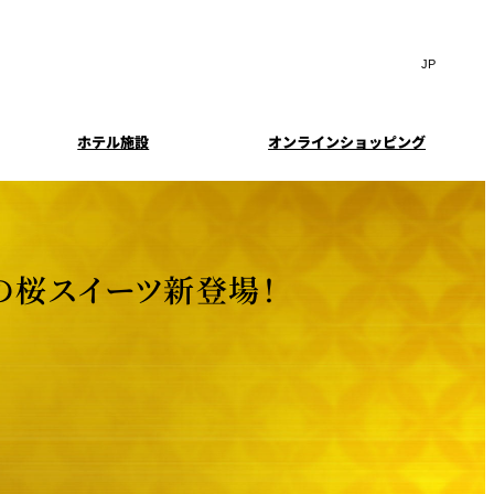
Search
言
サ
語
イ
切
ト
り
JP
(日本語)
替
ホテル施設
オンラインショッピング
内
え
EN
(English)
検
メ
中文(简)
(中文(简))
ニ
索
イド
特典とオプション
ュ
한국어
(한국어)
窓
ー
案内
報
スイート・エグゼクティ
フェア
を
を
Select Language
▼
ブフロアの特典
開
開
の桜スイーツ新登場！
閉
閉
ーキ
プラン
来館予約
IMA
乾山
ンド
つわ）」
UPストア
ン
クセス