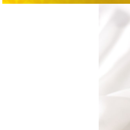
大観苑
創作料理
味寛
カフェ・ラウンジ
レストラン＆
SATSUKI LOUNG
バー
スイーツ
パティスリーSATSU
バー
キャッスル
ルームサービス