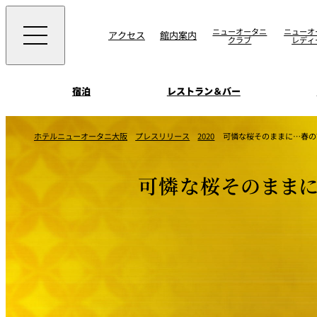
ニューオータニ
ニューオ
アクセス
館内案内
クラブ
レディ
宿泊
レストラン＆バー
西洋料理
宴会場一覧
客室一覧
ホテルニューオータニ大阪
プレスリリース
2020
可憐な桜そのままに…春の
ニューオータニウエ
会議＆宴会
ングの魅力
SAKURA
宿泊
宴会ご予約・お問合
可憐な桜そのままに
日本料理
ォーム
朝食のご案内
挙式
ウエディング
ムービー
けやき
叙々苑 游玄亭
中国料理
お問合せ