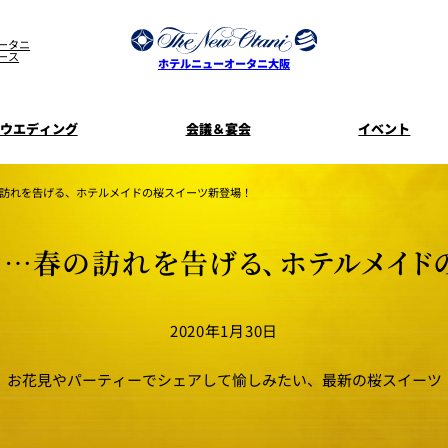
ータニ
ース
ホテルニューオータニ大阪
ウエディング
会議＆宴会
イベント
ウエディングスタイル
宿泊プラン一覧
プラン一覧
サービスガ
訪れを告げる、ホテルメイドの桜スイーツ新登場！
ディ
お料理のご
新着情
SATSUKI
せフ
…春の訪れを告げる、ホテルメイド
ルームサービス
披露宴
料理・ケ
季処 一心
麺処 NAKAJ
2020年1月30日
美食ウエディング
ドレスブラ
「ituwa（い
期間限定POP 
花外楼 大坂城店
藤尾
お花見やパーティーでシェアして愉しみたい、最新の桜スイーツ
オープ
資料請求
ホテルへのア