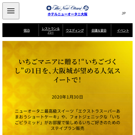
Search
言
サ
ホテルニューオータニ大阪
語
イ
切
り
ト
JP
レストラン＆
(日本語)
宿泊
ウエディング
会議＆宴会
イベント
バー
替
内
EN
(English)
え
西洋料理
メ
検
中文(简)
(中文(简))
宿
サ
ウ
ニ
泊
ー
エ
索
한국어
(한국어)
宴
プ
ュ
プ
ビ
デ
会
ラ
ラ
ス
ィ
ー
窓
SAKURA
SATSUKI
スイート・エグゼ
場
ン
Select Language
▼
いちごマニアに贈る！“いちごづく
ン
ガ
ン
を
クティブフロアの
一
一
一
イ
グ
を
日本料理
特典
覧
覧
開
お料理
覧
ド
ス
し”の1日を、大阪城が望める人気ス
ニューオータニウ
タ
閉
開
新着情報
エディングの魅力
会
イ
ル
イートで！
ウ
ル
議
閉
ー
宴
麺処
ム
会
エ
けやき
季処 一心
乾山
＆
NAKAJIMA
サ
ご
デ
宴
ー
予
挙式
披露宴
料理・ケーキ
朝食のご案内
ビ
約
ィ
会
2020年1月30日
ス
・
花外楼 大坂城
ン
お
叙々苑 游玄亭
藤尾
店
問
グ
ム
来
ドレスブランド
合
ー
館
ニューオータニ最高級スイーツ「エクストラスーパーあ
中国料理
「ituwa（いつ
せ
ビ
予
わ）」
フ
まおうショートケーキ」や、フォトジェニックな「いち
ー
約
美食ウエディング
期間限定POP UP
ォ
ごピラミッド」がお部屋で愉しめるいちご好きのための
ストア オープン
ー
ム
大観苑
ステイプラン販売
お
資
問
料