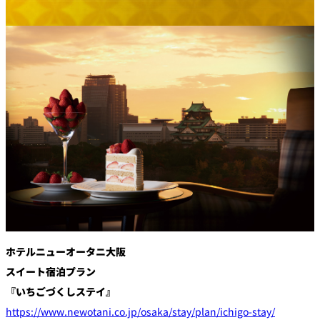
創作料理
ホテルへのアクセ
合
請
ス
せ
求
味寛
カフェ・ラウンジ
レス
SATSUKI
LOUNGE
トラ
ン＆
スイーツ
バー
パティスリー
SATSUKI
バー
フォーシーズ
キャッスル
ンズ
ホテルニューオータニ大阪
ルームサービス
スイート宿泊プラン
『いちごづくしステイ』
ルームサービ
ス
https://www.newotani.co.jp/osaka/stay/plan/ichigo-stay/
個室