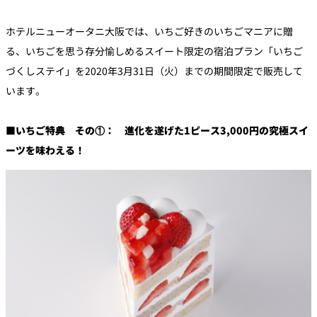
ホテルニューオータニ大阪では、いちご好きのいちごマニアに贈
個室のあるレ
River Terrace
ストラン
る、いちごを思う存分愉しめるスイート限定の宿泊プラン「いちご
ご案内
づくしステイ」を2020年3月31日（火）までの期間限定で販売して
います。
レストランキ
ャンセルポリ
メールマガジ
シー及びキャ
ン"Letter
ッシュレス決
OTANI"ご登録
済のご案内
フォーム
■いちご特典 その①： 進化を遂げた1ピース3,000円の究極スイ
ーツを味わえる！