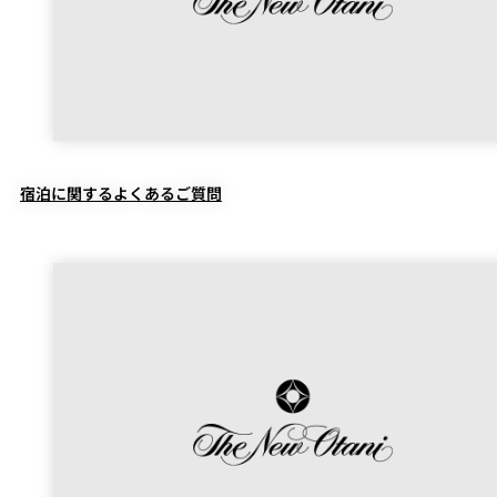
創作料理
ホテルへのアクセ
合
請
ス
せ
求
味寛
カフェ・ラウンジ
レス
SATSUKI
LOUNGE
トラ
ン＆
スイーツ
宿泊に関するよくあるご質問
バー
パティスリー
SATSUKI
バー
フォーシーズ
キャッスル
ンズ
ルームサービス
ルームサービ
ス
個室