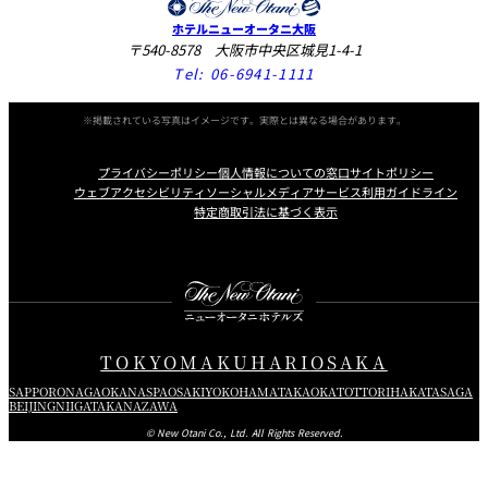
ホテルニューオータニ大阪
〒540-8578 大阪市中央区城見1-4-1
Tel:
06-6941-1111
※掲載されている写真はイメージです。実際とは異なる場合があります。
プライバシーポリシー
個人情報についての窓口
サイトポリシー
ウェブアクセシビリティ
ソーシャルメディアサービス利用ガイドライン
特定商取引法に基づく表示
Instagram
Facebook
X
TOKYO
MAKUHARI
OSAKA
SAPPORO
NAGAOKA
NASPA
OSAKI
YOKOHAMA
TAKAOKA
TOTTORI
HAKATA
SAGA
BEIJING
NIIGATA
KANAZAWA
© New Otani Co., Ltd. All Rights Reserved.