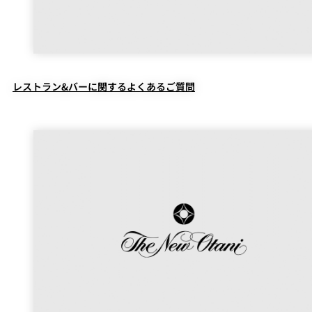
個室のあるレ
River Terrace
ストラン
ご案内
レストラン&バーに関するよくあるご質問
レストランキ
ャンセルポリ
メールマガジ
シー及びキャ
ン"Letter
ッシュレス決
OTANI"ご登録
済のご案内
フォーム