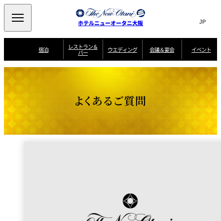
Search
言
サ
ホテルニューオータニ大阪
語
イ
切
り
ト
JP
レストラン＆
(日本語)
宿泊
ウエディング
会議＆宴会
イベント
バー
替
内
EN
(English)
え
西洋料理
メ
検
中文(简)
(中文(简))
宿
サ
ウ
ニ
泊
ー
エ
索
한국어
(한국어)
宴
プ
ュ
プ
ビ
デ
会
ラ
ラ
ス
ィ
ー
窓
SAKURA
SATSUKI
スイート・エグゼ
場
ン
Select Language
▼
よくあるご質問
ン
ガ
ン
を
クティブフロアの
一
一
一
イ
グ
を
日本料理
特典
覧
覧
開
お料理
覧
ド
ス
ニューオータニウ
タ
閉
開
新着情報
エディングの魅力
会
イ
ル
ウ
ル
議
閉
ー
宴
麺処
ム
会
エ
けやき
季処 一心
乾山
＆
NAKAJIMA
サ
ご
デ
宴
ー
予
挙式
披露宴
料理・ケーキ
朝食のご案内
ビ
約
ィ
会
ス
・
花外楼 大坂城
ン
お
叙々苑 游玄亭
藤尾
店
問
グ
ム
来
ドレスブランド
合
ー
館
中国料理
「ituwa（いつ
せ
ビ
予
わ）」
フ
ー
約
美食ウエディング
期間限定POP UP
ォ
ストア オープン
ー
ム
大観苑
お
資
問
料