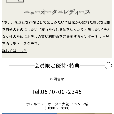
の新聞でも紹介されました。
2015年 記念すべき来日30周年を迎え、沢山の仲間、生徒、孫弟子
達に祝福されながら記念コンサートを開催。現在は、ハワイアンバ
“ホテルを身近な存在として楽しみたい”“日常から離れた贅沢な空間
ンド「LEO ALOHA」リーダーとして活躍中。
を自分のものにしたい”“疲れた心と身体をゆったりと癒したい”そん
な女性のためにホテルの賢い利用術をご提案するインターネット限
定のレディースクラブ。
詳しくはこちら
会員限定優待・特典
お問合せ
ニューオータニクラブ
会員優待・特典
Tel.
0570-00-2345
先行予約受付
優待料金
ホテルニューオータニ大阪 イベント係
（10:00～18:00）