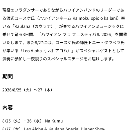
創作料理
ホテルへのアクセ
合
請
ス
せ
求
現役のフラダンサーでありながらハワイアンバンドのリ－ダーであ
味寛
る渡辺コースケ氏（ハワイアンネーム Ka moku opio o ka lani）率
カフェ・ラウンジ
いる「Kaulana（カウラナ）」が奏でるハワイアンミュージックに
乗せて踊る3日間、「ハワイアン フラ フェスティバル 2026」を開催
レス
SATSUKI
いたします。また8/27には、コースケ氏の師匠トニー・タウベラ氏
LOUNGE
トラ
ン＆
スイーツ
が率いる「Leo Aloha（レオ アロハ）」がスペシャルゲストとして
バー
演奏に参加し一夜限りのスペシャルステージをお届けします。
パティスリー
SATSUKI
期間
バー
2026/8/25（火）～27（木）
フォーシーズ
キャッスル
ンズ
ルームサービス
内容
ルームサービ
8/25（火）・26（水） Na Kumu
ス
8/27（木） Leo Aloha & Kaulana Special Dinner Show
個室