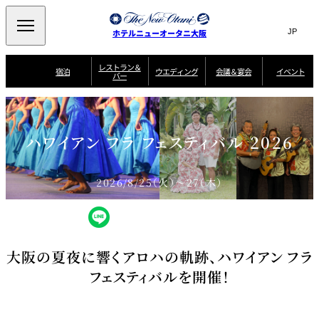
Search
言
サ
ホテルニューオータニ大阪
語
イ
切
り
ト
JP
レストラン＆
(日本語)
宿泊
ウエディング
会議＆宴会
イベント
バー
替
内
EN
(English)
え
西洋料理
メ
検
中文(简)
(中文(简))
宿
サ
ウ
ニ
泊
ー
エ
索
한국어
(한국어)
宴
プ
ュ
プ
ビ
デ
会
ラ
ラ
ス
ィ
ー
窓
SAKURA
SATSUKI
スイート・エグゼ
ハワイアン フラ フェスティバル 2026
場
ン
Select Language
▼
ン
ガ
ン
を
クティブフロアの
一
一
一
イ
グ
を
日本料理
特典
覧
覧
開
お料理
覧
ド
ス
ニューオータニウ
タ
閉
開
新着情報
エディングの魅力
会
イ
ル
2026/8/25（火）～27（木）
ウ
ル
議
閉
ー
宴
麺処
ム
会
エ
けやき
季処 一心
乾山
＆
NAKAJIMA
サ
ご
デ
宴
ー
予
挙式
披露宴
料理・ケーキ
朝食のご案内
ビ
約
ィ
会
ス
・
花外楼 大坂城
ン
お
叙々苑 游玄亭
藤尾
店
問
グ
ム
来
大阪の夏夜に響くアロハの軌跡、ハワイアン フラ
ドレスブランド
合
ー
館
中国料理
「ituwa（いつ
せ
ビ
予
フェスティバルを開催！
わ）」
フ
ー
約
美食ウエディング
期間限定POP UP
ォ
ストア オープン
ー
ム
大観苑
お
資
問
料