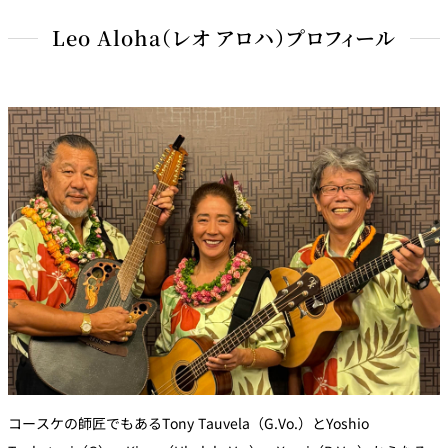
ハワイアンに馴染みのない方でも、フラと共に繰り広げられる
Leo Aloha（レオ アロハ）プロフィール
Kaulanaのライブを見れば、ハワイの歴史、豊かな自然に囲まれた
島の素晴らしさを感じ、一気に引き込まれてしまう。
フロントマンのコースケはハワイ語での作詞・作曲も手がけ、オリ
ジナル曲を収録したアルバムはHawaii Music Awards International
Hawaiian部門を2年連続受賞、ハワイのグラミー賞とも言われるNA
HOKU HANOHANO AWARDS International部門で、2012年日本人初
の受賞を果たし、まさに名実共に日本を代表するハワイアンバンド
である。
公式HPはこちら：
http://kaulana.info/kaulana/index.html
コースケの師匠でもあるTony Tauvela（G.Vo.）とYoshio