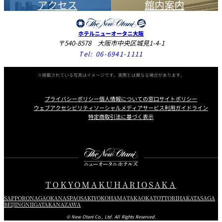
アクセス
館内案内
ニューオータニレディース
会員優待・特典
ホテルニューオータニ大阪
先行予約受付
〒540-8578 大阪市中央区城見1-4-1
500ピノル（New Otani Ladiesポイント）加算
Tel:
06-6941-1111
※掲載されている写真はイメージです。実際とは異なる場合があります。
ご予約時に会員である旨を係にお伝えください。
お会計時に会員証をご提示ください。
プライバシーポリシー
個人情報についての窓口
サイトポリシー
ウェブアクセシビリティ
ソーシャルメディアサービス利用ガイドライン
ご提示がない場合は適用いたしかねますのでご注意ください。
特定商取引法に基づく表示
他の優待・特典との併用はいたしかねますので、あらかじめご了承くださ
い。
Instagram
Facebook
X
TOKYO
MAKUHARI
OSAKA
SAPPORO
NAGAOKA
NASPA
OSAKI
YOKOHAMA
TAKAOKA
TOTTORI
HAKATA
SAGA
BEIJING
NIIGATA
KANAZAWA
© New Otani Co., Ltd. All Rights Reserved.