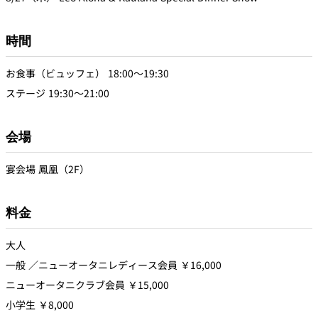
個室のあるレ
時間
River Terrace
ストラン
ご案内
お食事（ビュッフェ） 18:00～19:30
レストランキ
ステージ 19:30～21:00
ャンセルポリ
メールマガジ
シー及びキャ
ン"Letter
ッシュレス決
OTANI"ご登録
済のご案内
フォーム
会場
宴会場 鳳凰（2F）
料金
大人
一般 ／ニューオータニレディース会員 ￥16,000
ニューオータニクラブ会員 ￥15,000
小学生 ￥8,000