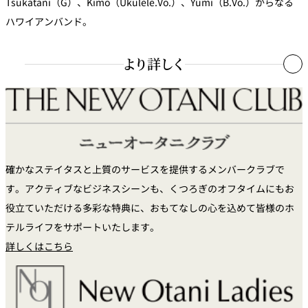
Tsukatani（G）、Kimo（Ukulele.Vo.）、Yumi（B.Vo.）からなる
ハワイアンバンド。
より詳しく
Tony Tauvelaはクムフラ（フラの先生）Leonard Kaleo nahenahe
o nalani Beck氏に師事。
ホノルルのラジオ局KKUAでDJ.を始める。
1982年Uncle George Naope（ジョージナオペ）氏に師事、1988年
確かなステイタスと上質のサービスを提供するメンバークラブで
Uniki（卒業）。
す。アクティブなビジネスシーンも、くつろぎのオフタイムにもお
1992年フラダンススクール『mele`ohana』発足
役立ていただける多彩な特典に、おもてなしの心を込めて皆様のホ
1994年東京都中央区小網町に スタジオ開設
テルライフをサポートいたします。
2005年春 来日20周年を迎え、東京から総勢80名のダンサーを引き
詳しくはこちら
連れ、あのメリーモナーク・フラフェスティバル前夜祭へ出場。ミ
ュージシャンとダンサーが一体となり、地元ハワイアンをあっと驚
かす斬新な演出で、感動と興奮で包み込みました。その様子は翌日