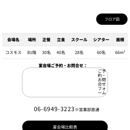
個室のあるレ
River Terrace
フロア図
ストラン
ご案内
レストランキ
会場名
場所
正餐
立食
スクール
シアター
面積
ャンセルポリ
メールマガジ
シー及びキャ
ン"Letter
ッシュレス決
OTANI"ご登録
済のご案内
コスモス
B1階
30名
40名
28名
60名
66m
2
フォーム
宴会場ご予約・お問合せ：
ご予
約・
お問
合せ
フォ
ーム
06-6949-3223
※営業部直通
宴会場比較表