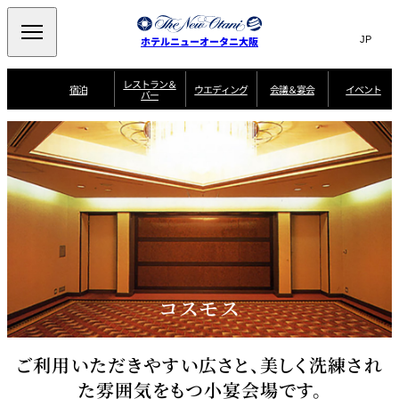
Search
言
サ
ホテルニューオータニ大阪
語
イ
切
り
ト
JP
レストラン＆
(日本語)
宿泊
ウエディング
会議＆宴会
イベント
バー
替
内
EN
(English)
え
西洋料理
メ
検
中文(简)
(中文(简))
宿
サ
ウ
ニ
泊
ー
エ
索
한국어
(한국어)
宴
プ
ュ
プ
ビ
デ
会
ラ
ラ
ス
ィ
ー
窓
SAKURA
SATSUKI
スイート・エグゼ
場
ン
Select Language
▼
ン
ガ
ン
を
クティブフロアの
一
一
一
イ
グ
を
日本料理
特典
覧
覧
開
お料理
覧
ド
ス
ニューオータニウ
タ
閉
開
新着情報
エディングの魅力
会
イ
ル
ウ
ル
議
閉
ー
宴
麺処
ム
会
エ
けやき
季処 一心
乾山
＆
NAKAJIMA
サ
ご
デ
宴
ー
予
挙式
披露宴
料理・ケーキ
朝食のご案内
ビ
約
ィ
会
ス
・
花外楼 大坂城
ン
お
コスモス
叙々苑 游玄亭
藤尾
店
問
グ
ム
来
ドレスブランド
合
ー
館
中国料理
「ituwa（いつ
せ
ビ
予
わ）」
フ
ー
約
美食ウエディング
期間限定POP UP
ォ
ご利用いただきやすい広さと、美しく洗練され
ストア オープン
ー
ム
大観苑
た雰囲気をもつ小宴会場です。
お
資
問
料