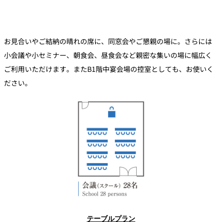
創作料理
ホテルへのアクセ
合
請
ス
せ
求
味寛
カフェ・ラウンジ
お見合いやご結納の晴れの席に、同窓会やご懇親の場に。さらには
小会議や小セミナー、朝食会、昼食会など親密な集いの場に幅広く
レス
SATSUKI
ご利用いただけます。またB1階中宴会場の控室としても、お使いく
LOUNGE
トラ
ださい。
ン＆
スイーツ
バー
パティスリー
SATSUKI
バー
フォーシーズ
キャッスル
ンズ
ルームサービス
ルームサービ
ス
テーブルプラン
個室