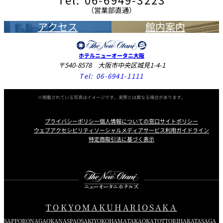
（営業部直通）
アクセス
館内案内
ホテルニューオータニ大阪
〒540-8578 大阪市中央区城見1-4-1
Tel:
06-6941-1111
※掲載されている写真はイメージです。実際とは異なる場合があります。
プライバシーポリシー
個人情報についての窓口
サイトポリシー
ウェブアクセシビリティ
ソーシャルメディアサービス利用ガイドライン
特定商取引法に基づく表示
Instagram
Facebook
X
TOKYO
MAKUHARI
OSAKA
SAPPORO
NAGAOKA
NASPA
OSAKI
YOKOHAMA
TAKAOKA
TOTTORI
HAKATA
SAGA