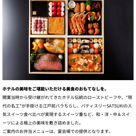
創作料理
ホテルへのアクセ
合
請
ス
せ
求
味寛
カフェ・ラウンジ
レス
SATSUKI
LOUNGE
トラ
ン＆
スイーツ
バー
パティスリー
SATSUKI
バー
ホテルの美味をご堪能いただける美食のおもてなしを。
フォーシーズ
開業当時から受け継がれてきたホテル伝統のローストビーフや、“現
キャッスル
ンズ
代の名工”が手掛ける江戸前バラちらし、パティスリーSATSUKIの人
ルームサービス
気スイーツ食べ比べが実現するスイーツ重など、和・洋・中＆スイ
ーツによる極上の美味を敷き詰めました。
ルームサービ
ス
ご案内のお弁当メニューは、宴会場での提供となります。
個室