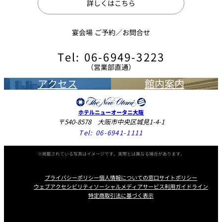
詳しくはこちら
宴会場 ご予約／お問合せ
Tel: 06-6949-3223
（営業部直通）
アクセス
館内案内
ホテルニューオータニ大阪
〒540-8578 大阪市中央区城見1-4-1
Tel:
06-6941-1111
※掲載されている写真はイメージです。実際とは異なる場合があります。
プライバシーポリシー
個人情報についての窓口
サイトポリシー
ウェブアクセシビリティ
ソーシャルメディアサービス利用ガイドライン
特定商取引法に基づく表示
Instagram
Facebook
X