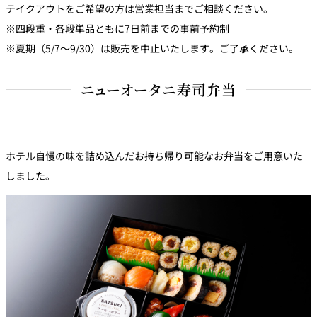
テイクアウトをご希望の方は営業担当までご相談ください。
※四段重・各段単品ともに7日前までの事前予約制
個室のあるレ
River Terrace
ストラン
※夏期（5/7～9/30）は販売を中止いたします。ご了承ください。
ご案内
ニューオータニ寿司弁当
レストランキ
ャンセルポリ
メールマガジ
シー及びキャ
ン"Letter
ッシュレス決
OTANI"ご登録
済のご案内
フォーム
ホテル自慢の味を詰め込んだお持ち帰り可能なお弁当をご用意いた
しました。