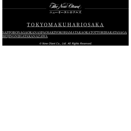
TOKYO
MAKUHARI
OSAKA
SAPPORO
NAGAOKA
NASPA
OSAKI
YOKOHAMA
TAKAOKA
TOTTORI
HAKATA
SAGA
BEIJING
NIIGATA
KANAZAWA
© New Otani Co., Ltd. All Rights Reserved.