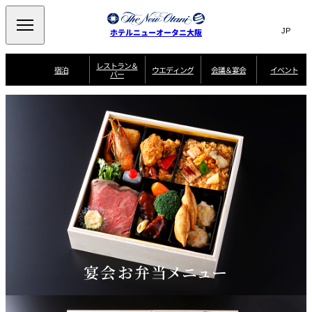
Search
言
サ
ホテルニューオータニ大阪
語
イ
切
り
ト
JP
レストラン＆
(日本語)
宿泊
ウエディング
会議＆宴会
イベント
バー
替
内
EN
(English)
え
西洋料理
メ
検
中文(简)
(中文(简))
宿
サ
ウ
ニ
泊
ー
エ
索
한국어
(한국어)
宴
プ
ュ
プ
ビ
デ
会
ラ
ラ
ス
ィ
ー
窓
SAKURA
SATSUKI
スイート・エグゼ
場
ン
Select Language
▼
ン
ガ
ン
を
クティブフロアの
一
一
一
イ
グ
を
日本料理
特典
覧
覧
開
お料理
覧
ド
ス
ニューオータニウ
タ
閉
開
新着情報
エディングの魅力
会
イ
ル
ウ
ル
議
閉
ー
宴
麺処
ム
会
エ
けやき
季処 一心
乾山
＆
NAKAJIMA
サ
ご
デ
宴
ー
予
挙式
披露宴
料理・ケーキ
朝食のご案内
ビ
約
ィ
会
ス
・
花外楼 大坂城
ン
お
叙々苑 游玄亭
藤尾
店
問
グ
ム
来
ドレスブランド
合
ー
館
中国料理
「ituwa（いつ
せ
ビ
予
わ）」
フ
宴会お弁当メニュー
ー
約
美食ウエディング
期間限定POP UP
ォ
ストア オープン
ー
ム
大観苑
お
資
問
料