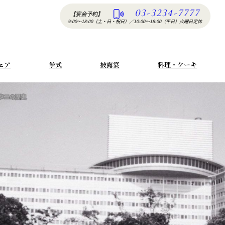
03-3234-7777
【宴会予約】
9:00〜18:00（土・日・祝日）
／
10:00〜18:00（平日）火曜日定休
ェア
挙式
披露宴
料理・ケーキ
タニの歴史