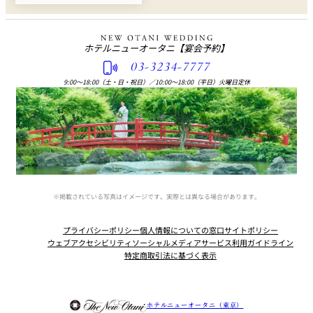
ホテルニューオータニ
【宴会予約】
03-3234-7777
9:00〜18:00（土・日・祝日）
／
10:00〜18:00（平日）火曜日定休
※掲載されている写真はイメージです。実際とは異なる場合があります。
プライバシーポリシー
個人情報についての窓口
サイトポリシー
ウェブアクセシビリティ
ソーシャルメディアサービス利用ガイドライン
特定商取引法に基づく表示
Instagram
Facebook
Youtube
ホテルニューオータニ（東京）