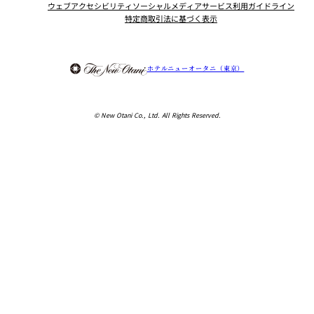
ウェブアクセシビリティ
ソーシャルメディアサービス利用ガイドライン
特定商取引法に基づく表示
Instagram
Facebook
Youtube
ホテルニューオータニ（東京）
© New Otani Co., Ltd. All Rights Reserved.