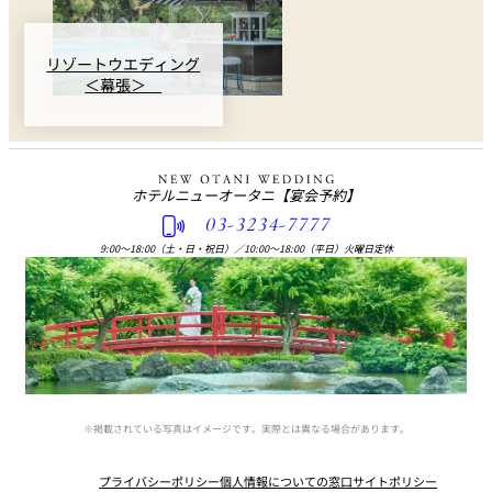
リゾートウエディング
＜幕張＞
ホテルニューオータニ
【宴会予約】
03-3234-7777
9:00〜18:00（土・日・祝日）
／
10:00〜18:00（平日）火曜日定休
※掲載されている写真はイメージです。実際とは異なる場合があります。
プライバシーポリシー
個人情報についての窓口
サイトポリシー