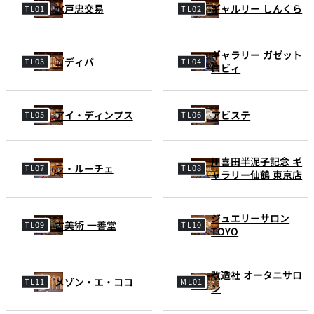
水戸忠交易
ギャルリー しんくら
ギャラリー ガゼット
ゴディバ
ロビィ
アイ・ディンプス
アビステ
川喜田半泥子記念 ギ
ラ・ルーチェ
ャラリー仙鶴 東京店
ジュエリーサロン
古美術 一善堂
TOYO
改造社 オータニサロ
メゾン・エ・ココ
ン