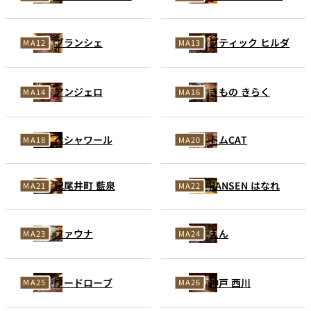
ブランシェ
ブティック ヒルダ
アンジェロ
きもの きらく
ペシャワール
トムCAT
紀尾井町 藍泉
RANSEN はなれ
ファウナ
えん
ワードローブ
神戸 西川