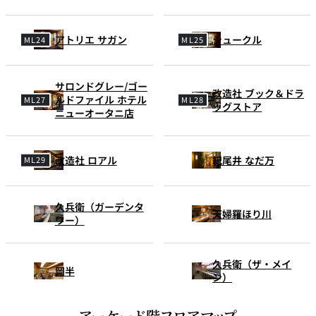
アトリエ サガン
シュークル
サロンドグレー/ゴー
改造社 ブック＆ドラ
ルドファイル ホテル
ッグストア
ニューオータニ店
改造社 ロアル
紀尾井 なだ万
久兵衛（ガーデンタ
天婦羅ほり川
ワー）
久兵衛（ザ・メイ
岡半
ン）
アーケード階フロアマップ