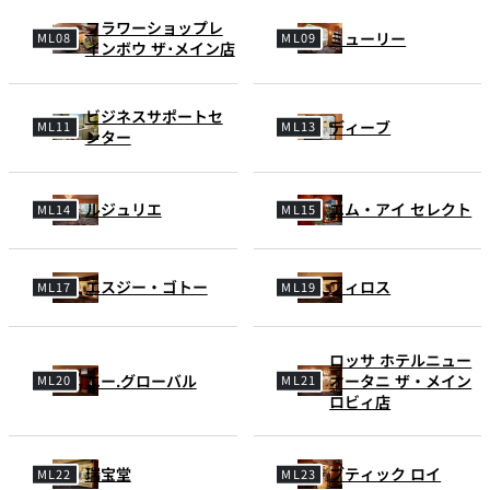
フラワーショップレ
ミューリー
インボウ ザ･メイン店
ビジネスサポートセ
ディーブ
ンター
ルジュリエ
エム・アイ セレクト
エスジー・ゴトー
フィロス
ロッサ ホテルニュー
エー.グローバル
オータニ ザ・メイン
ロビィ店
瑞宝堂
ブティック ロイ