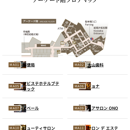
郵便局
大山歯科
アビステホテルブテ
ジョナ
ィック
アベール
ヘアサロン ONO
ビューティサロン
サロン デ エステ