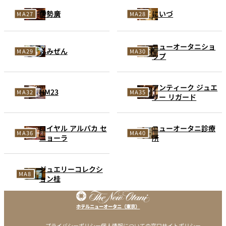
伊勢廣
にいづ
ニューオータニショ
ふみぜん
ップ
アンティーク ジュエ
HM23
リー リガード
ロイヤル アルパカ セ
ニューオータニ診療
ニョーラ
所
ジュエリーコレクシ
ョン桂
ホテルニューオータニ（東京）
プライバシーポリシー
個人情報についての窓口
サイトポリシー