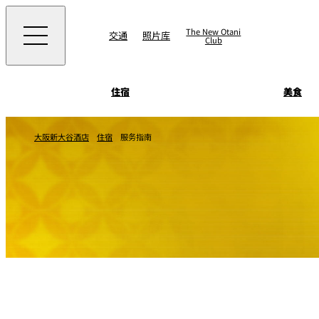
The New Otani
交通
照片库
Club
住宿
美食
客房&套房
大阪新大谷酒店
住宿
服务指南
景点 & 活动
SATSUKI
景点
直接预订优惠
住宿
面店 NAKAJIMA
美食
藤尾
Patisserie SATSUK