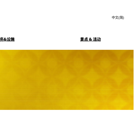
Search
言
サ
語
イ
切
ト
り
JP
(日本語)
替
务&设施
景点 & 活动
内
え
EN
(English)
検
メ
中文(简)
(中文(简))
ニ
索
务
豪华早餐
ュ
한국어
(한국어)
窓
ー
Isshin
を
を
Select Language
▼
開
開
閉
玄亭
KAGAIRO
閉
SATSUKI LOUNGE
酒廊
客房服务