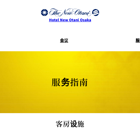
Hotel New Otani Osaka
会议
服
服务指南
客房服
SAKURA
活动
Keyaki
Terms and
Conditions for
Accommodation
服务指南
Contracts
乾山
叙々苑 游
大观苑
Mikan
I
CASTLE
四季天空
客房设施