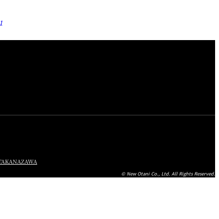
1
TA
KANAZAWA
© New Otani Co., Ltd. All Rights Reserved.