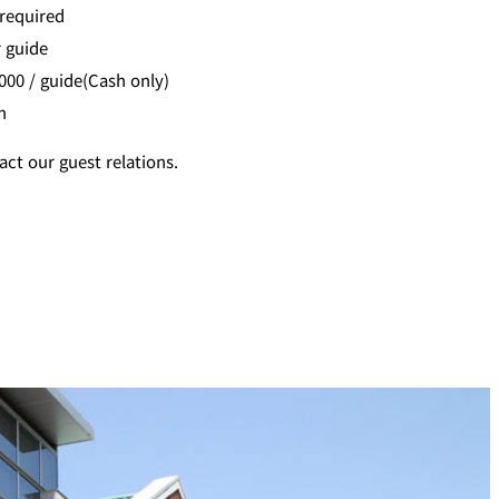
 required
r guide
,000 / guide(Cash only)
h
act our guest relations.