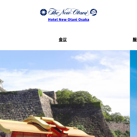
Hotel New Otani Osaka
会议
服
服务指南
客房服
SAKURA
活动
Keyaki
Terms and
Conditions for
Accommodation
Contracts
乾山
叙々苑 游
大观苑
Mikan
I
CASTLE
四季天空