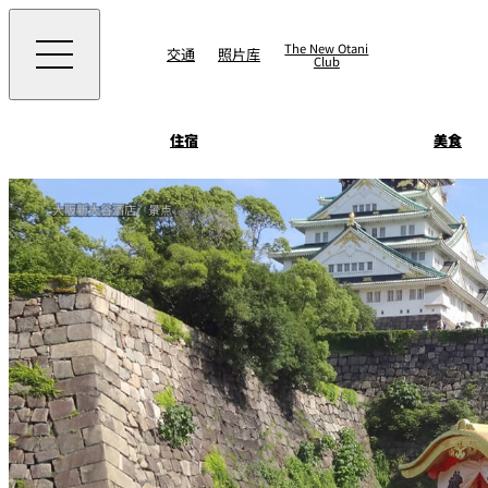
The New Otani
交通
照片库
Club
住宿
美食
客房&套房
大阪新大谷酒店
景点
景点 & 活动
SATSUKI
景点
直接预订优惠
住宿
面店 NAKAJIMA
美食
藤尾
Patisserie SATSUK