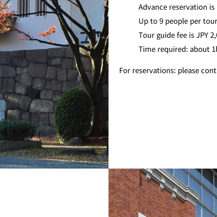
Advance reservation is
Up to 9 people per tou
Tour guide fee is JPY 2
Time required: about 1
For reservations: please cont