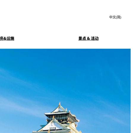
Search
言
サ
語
イ
切
ト
り
JP
(日本語)
替
务&设施
景点 & 活动
内
え
EN
(English)
検
メ
中文(简)
(中文(简))
ニ
索
务
豪华早餐
ュ
한국어
(한국어)
窓
ー
Isshin
を
を
Select Language
▼
開
開
閉
玄亭
KAGAIRO
閉
SATSUKI LOUNGE
酒廊
客房服务