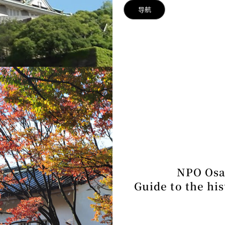
导航
NPO Osa
Guide to the hi