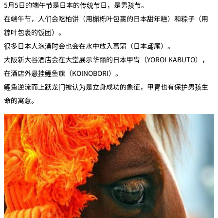
5月5日的端午节是日本的传统节日，是男孩节。
在端午节，人们会吃柏饼（用槲栎叶包裹的日本甜年糕）和粽子（用
粽叶包裹的饭团）。
很多日本人泡澡时会也会在水中放入菖蒲（日本鸢尾）。
大阪新大谷酒店会在大堂展示华丽的日本甲冑（YOROI KABUTO），
在酒店外悬挂鲤鱼旗（KOINOBORI）。
鲤鱼逆流而上跃龙门被认为是立身成功的象征，甲冑也有保护男孩生
命的寓意。