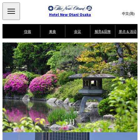
Search
言
サ
Hotel New Otani Osaka
語
イ
切
り
ト
JP
(日本語)
住宿
美食
会议
服务&设施
景点 & 活动
替
内
EN
(English)
え
景
メ
検
中文(简)
(中文(简))
ニ
点
服
客
豪
索
한국어
(한국어)
务
房
华
ュ
SATSUKI
SAKURA
Keyaki
Isshin
&
指
服
早
ー
窓
南
务
餐
活
Select Language
▼
景点
活
を
を
动
開
面店
叙々苑 游玄
T
乾山
KAGAIRO
NAKAJIMA
亭
閉
開
er
美食
m
閉
s
a
SATSUKI
n
藤尾
大观苑
Mikan
LOUNGE
d
C
o
n
Patisserie
di
CASTLE
四季天空酒廊
客房服务
SATSUKI
ti
o
5月
n
s
f
o
r
A