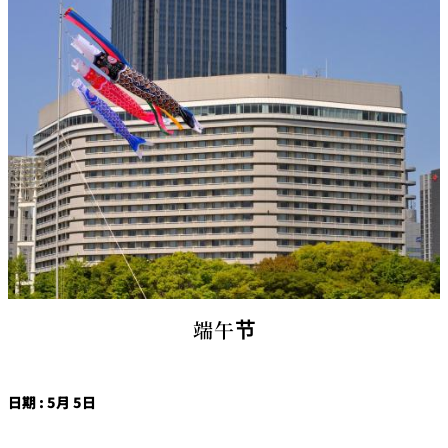
c
c
o
m
m
o
d
at
io
n
C
o
n
tr
a
ct
s
端午节
日期 : 5月 5日