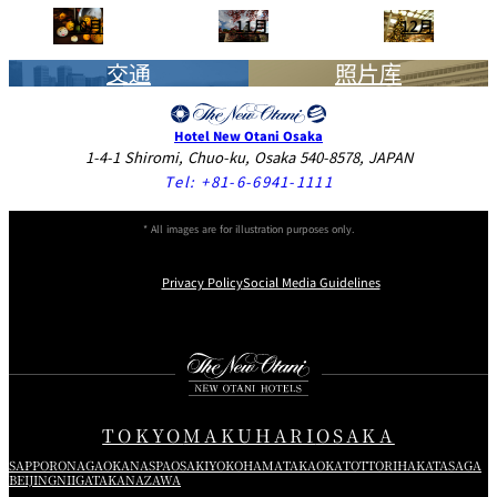
10月
11月
12月
交通
照片库
Hotel New Otani Osaka
1-4-1 Shiromi, Chuo-ku, Osaka 540-8578, JAPAN
Tel:
+81-6-6941-1111
* All images are for illustration purposes only.
Privacy Policy
Social Media Guidelines
Instagram
Facebook
X
TOKYO
MAKUHARI
OSAKA
SAPPORO
NAGAOKA
NASPA
OSAKI
YOKOHAMA
TAKAOKA
TOTTORI
HAKATA
SAGA
BEIJING
NIIGATA
KANAZAWA