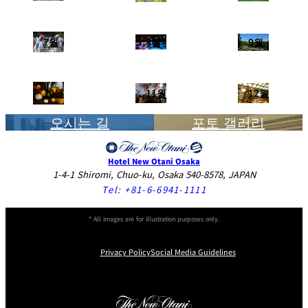
7월
8월
9월
10월
11월
12월
오시는 길
포토 갤러리
Hotel New Otani Osaka
1-4-1 Shiromi, Chuo-ku, Osaka 540-8578, JAPAN
Tel:
+81-6-6941-1111
* All images are for illustration purposes only.
Privacy Policy
Social Media Guidelines
Instagram
Facebook
X