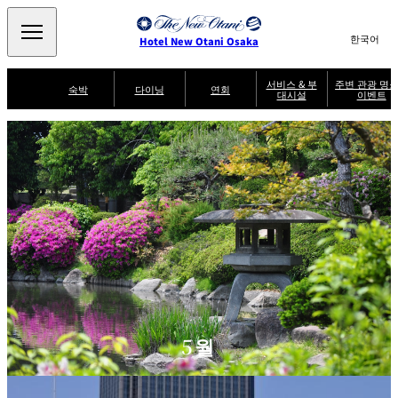
Search
言
サ
Hotel New Otani Osaka
語
イ
切
り
ト
JP
서비스 & 부
주변 관광 명소
(日本語)
숙박
다이닝
연회
대시설
이벤트
替
内
EN
(English)
え
주
メ
検
中文(简)
(中文(简))
수
ニ
변
서
퍼
索
한국어
(한국어)
비
룸
ュ
SATSUKI
SAKURA
케야키
잇신
관
브
스
서
랙
ー
窓
가
비
광
Select Language
▼
퍼
を
이
스
스
を
명
드
開
멘도코로
조조엔 유겐
트
켄잔
카가이로
소
NAKAJIMA
테이
閉
開
다이
T
&
닝
閉
er
이
주변 관광 명소
이
m
SATSUKI
s
벤
후지오
타이칸 엔
미칸
LOUNGE
a
트
n
d
C
파티세리
스카이 라운
o
캐슬
룸서비스
SATSUKI
지 포시즌스
n
di
5월
ti
o
n
s
f
o