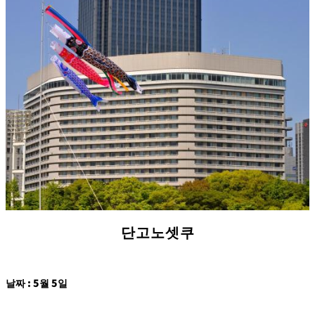
r
A
c
c
o
m
m
o
d
at
io
n
C
o
n
tr
a
ct
s
단고노셋쿠
날짜 : 5월 5일