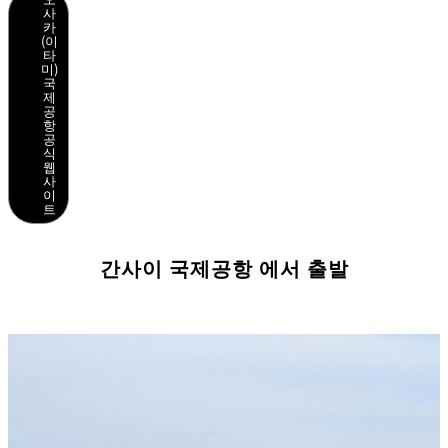
사
카
(이
타
미)
국
제
공
항
공
식
웹
사
이
트
간사이 국제공항 에서 출발