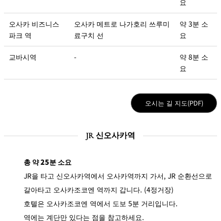
요
오사카 비즈니스
오사카 메트로 나가호리 쓰루미
약 3분 소
파크 역
료구치 선
요
교바시역
-
약 8분 소
요
오시는 길 지도(PDF)
JR 신오사카역
총 약 25분 소요
JR을 타고 신오사카역에서 오사카역까지 가서, JR 순환선으로
갈아타고 오사카조코엔 역까지 갑니다. (4정거장)
호텔은 오사카조코엔 역에서 도보 5분 거리입니다.
역에는 계단만 있다는 점을 참고하세요.