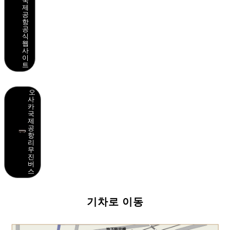
제
공
항
공
식
웹
사
이
트
오
사
카
국
제
공
항
리
무
진
버
스
기차로 이동