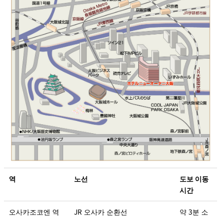
역
노선
도보 이동
시간
오사카조코엔 역
JR 오사카 순환선
약 3분 소