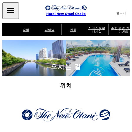
Search
言
サ
Hotel New Otani Osaka
語
イ
切
り
ト
JP
서비스 & 부
주변 관광 명소
(日本語)
숙박
다이닝
연회
대시설
이벤트
替
内
EN
(English)
え
주
メ
検
中文(简)
(中文(简))
수
ニ
변
서
퍼
索
한국어
(한국어)
비
룸
ュ
SATSUKI
SAKURA
케야키
잇신
관
브
스
서
랙
ー
窓
가
비
광
Select Language
▼
퍼
を
이
스
스
を
명
드
오시는 길
開
멘도코로
조조엔 유겐
트
켄잔
카가이로
소
NAKAJIMA
테이
閉
開
다이
T
&
닝
閉
er
이
주변 관광 명소
이
m
위치
SATSUKI
s
벤
후지오
타이칸 엔
미칸
LOUNGE
a
트
n
d
C
파티세리
스카이 라운
o
캐슬
룸서비스
SATSUKI
지 포시즌스
n
di
ti
o
n
s
f
o