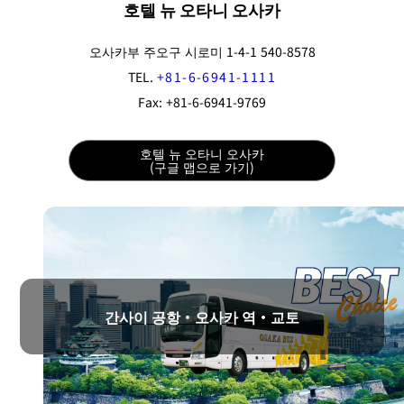
r
호텔 뉴 오타니 오사카
A
c
c
o
오사카부 주오구 시로미 1-4-1 540-8578
m
m
TEL.
+81-6-6941-1111
o
d
Fax: +81-6-6941-9769
at
io
n
C
o
호텔 뉴 오타니 오사카
n
(구글 맵으로 가기)
tr
a
ct
s
간사이 공항・오사카 역・교토