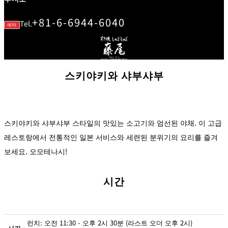
r
A
c
+81-6-6944-6040
c
Tel.
예약
o
m
m
o
d
at
io
n
스키야키와 샤부샤부
C
o
n
tr
a
ct
s
스키야키와 샤부샤부 스타일의 맛있는 소고기와 엄선된 야채. 이 고급
레스토랑에서 전통적인 일본 서비스와 세련된 분위기의 요리를 즐겨
보세요. 오모테나시!
시간
런치: 오전 11:30 - 오후 2시 30분 (라스트 오더 오후 2시)