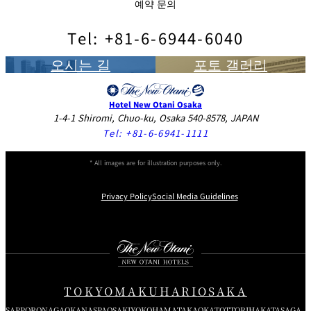
예약 문의
Tel: +81-6-6944-6040
오시는 길
포토 갤러리
Hotel New Otani Osaka
1-4-1 Shiromi, Chuo-ku, Osaka 540-8578, JAPAN
Tel:
+81-6-6941-1111
* All images are for illustration purposes only.
Privacy Policy
Social Media Guidelines
Instagram
Facebook
X
TOKYO
MAKUHARI
OSAKA
SAPPORO
NAGAOKA
NASPA
OSAKI
YOKOHAMA
TAKAOKA
TOTTORI
HAKATA
SAGA