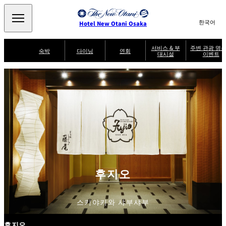
Search
言
サ
Hotel New Otani Osaka
語
イ
切
り
ト
JP
서비스 & 부
주변 관광 명소
(日本語)
숙박
다이닝
연회
대시설
이벤트
替
内
EN
(English)
え
주
メ
検
中文(简)
(中文(简))
수
ニ
변
서
퍼
索
한국어
(한국어)
비
룸
ュ
SATSUKI
SAKURA
케야키
잇신
관
브
스
서
랙
ー
窓
가
비
광
Select Language
▼
퍼
を
이
스
스
を
명
드
開
멘도코로
조조엔 유겐
트
켄잔
카가이로
소
NAKAJIMA
테이
閉
開
다이
T
&
닝
閉
er
이
주변 관광 명소
이
m
SATSUKI
s
벤
후지오
타이칸 엔
미칸
LOUNGE
a
트
n
d
C
후지오
파티세리
스카이 라운
o
캐슬
룸서비스
SATSUKI
지 포시즌스
n
di
ti
o
스키야키와 샤부샤부
n
s
f
o
후지오