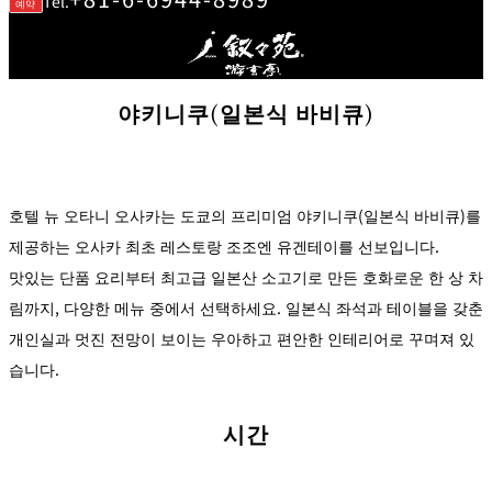
Tel.
예약
r
A
c
c
o
m
m
o
야키니쿠(일본식 바비큐)
d
at
io
n
C
o
n
tr
호텔 뉴 오타니 오사카는 도쿄의 프리미엄 야키니쿠(일본식 바비큐)를
a
ct
s
제공하는 오사카 최초 레스토랑 조조엔 유겐테이를 선보입니다.
맛있는 단품 요리부터 최고급 일본산 소고기로 만든 호화로운 한 상 차
림까지, 다양한 메뉴 중에서 선택하세요. 일본식 좌석과 테이블을 갖춘
개인실과 멋진 전망이 보이는 우아하고 편안한 인테리어로 꾸며져 있
습니다.
시간