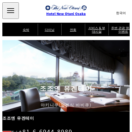
Search
言
サ
Hotel New Otani Osaka
語
イ
切
り
ト
JP
서비스 & 부
주변 관광 명소
(日本語)
숙박
다이닝
연회
대시설
이벤트
替
内
EN
(English)
え
주
メ
検
中文(简)
(中文(简))
수
ニ
변
서
퍼
索
한국어
(한국어)
비
룸
ュ
SATSUKI
SAKURA
케야키
잇신
관
브
스
서
랙
ー
窓
가
비
광
Select Language
▼
퍼
を
이
스
스
を
명
드
開
멘도코로
조조엔 유겐
트
켄잔
카가이로
소
NAKAJIMA
테이
閉
開
다이
T
&
닝
閉
er
이
주변 관광 명소
이
m
SATSUKI
s
벤
조조엔 유겐테이
후지오
타이칸 엔
미칸
LOUNGE
a
트
n
d
C
파티세리
스카이 라운
o
야키니쿠(일본식 바비큐)
캐슬
룸서비스
SATSUKI
지 포시즌스
n
di
ti
o
조조엔 유겐테이
n
s
f
+81-6-6944-8989
o