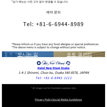
상기 메뉴는 사전 고지 없이 변경될 수 있습니다.
예약 문의
Tel: +81-6-6944-8989
Please inform us if you have any food allergies or special preferences.
The above menu is subject to change without prior notice.
오시는 길
포토 갤러리
Hotel New Otani Osaka
1-4-1 Shiromi, Chuo-ku, Osaka 540-8578, JAPAN
Tel:
+81-6-6941-1111
* All images are for illustration purposes only.
Privacy Policy
Social Media Guidelines