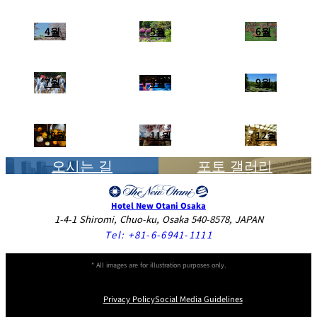
4월
5월
6월
7월
8월
9월
10월
11월
12월
오시는 길
포토 갤러리
Hotel New Otani Osaka
1-4-1 Shiromi, Chuo-ku, Osaka 540-8578, JAPAN
Tel:
+81-6-6941-1111
* All images are for illustration purposes only.
Privacy Policy
Social Media Guidelines