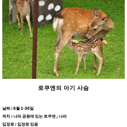
r
A
c
c
o
m
m
o
d
at
io
n
C
o
n
tr
a
ct
s
로쿠엔의 아기 사슴
날짜 : 6월 1-30일
위치 : 나라 공원에 있는 로쿠엔 , 나라
입장료 : 입장료 있음