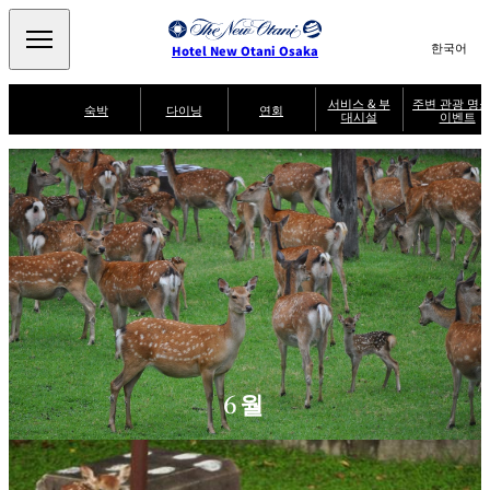
Search
言
サ
Hotel New Otani Osaka
語
イ
切
り
ト
JP
서비스 & 부
주변 관광 명소
(日本語)
숙박
다이닝
연회
대시설
이벤트
替
内
EN
(English)
え
주
メ
検
中文(简)
(中文(简))
수
ニ
변
서
퍼
索
한국어
(한국어)
비
룸
ュ
SATSUKI
SAKURA
케야키
잇신
관
브
스
서
랙
ー
窓
가
비
광
Select Language
▼
퍼
を
이
스
스
を
명
드
開
멘도코로
조조엔 유겐
트
켄잔
카가이로
소
NAKAJIMA
테이
閉
開
다이
T
&
닝
閉
er
이
주변 관광 명소
이
m
SATSUKI
s
벤
후지오
타이칸 엔
미칸
LOUNGE
a
트
n
d
C
파티세리
스카이 라운
o
캐슬
룸서비스
SATSUKI
지 포시즌스
n
6월
di
ti
o
n
s
f
o