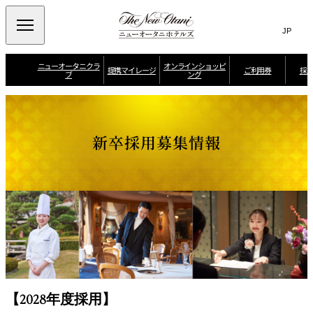
Search
言
サ
語
イ
切
り
ト
JP
ニューオータニクラ
オンラインショッピ
(日本語)
提携マイレージ
ご利用券
採
ブ
ング
替
内
EN
(English)
え
メ
検
Select Language
▼
シ
お
ニ
お
ン
す
日
索
全
ュ
知
ガ
す
本
日
提
ら
ポ
め
航
ー
窓
ニューオータニク
空
新卒採用募集情報
せ
ー
情
空
会員特典
携
を
ラブのご案内
A
ル
報
J
を
N
開
マ
航
A
A
空
L
閉
開
ご
マ
イ
ク
マ
予
イ
よ
リ
イ
レ
閉
約
レ
く
ス
レ
・
ー
ー
あ
・
ー
各
ジ
る
フ
ジ
ジ
種
ク
ご
ラ
バ
ニューオータニク
お
ラ
ポイントプログラ
質
イ
ン
ラブ ベストレー
問
ブ
ム
問
ヤ
ク
ト
合
ー
せ
ニ
ュ
ー
マ
オ
イ
ー
【2028年度採用】
ペ
タ
ー
ニ