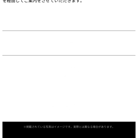
を経由してご案内をさせていただきます。
お問合せ
＜東京・幕張＞
担当：人事総務部 人事課 新卒採用係
Tel: 03-3221-2031（直通） ※平日10:00～17:00
Fax: 03-3221-2068
email: hr.career@newotani.co.jp
＜大阪＞
担当：管理部 管理課 新卒採用係
Tel: 06-6949-3214（直通） ※10:00～17:00
email: osk-somu@newotani.co.jp
※掲載されている写真はイメージです。実際とは異なる場合があります。