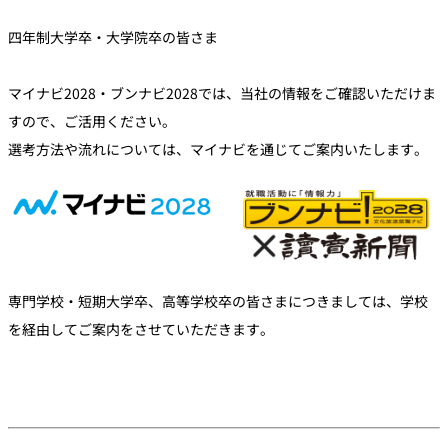
ジ
ク
ロ
ラ
グ
ブ
四年制大学卒・大学院卒の皆さま
ニューオータニク
イ
会
入会のお申込み
ラブ W
ン
員
規
約
マイナビ2028・ブンナビ2028では、当社の情報をご確認いただけま
ニ
すので、ご活用ください。
ュ
ー
オ
選考方法や流れについては、マイナビを通じてご案内いたします。
ー
タ
ニ
ク
ラ
ブ
メ
ー
ル
配
信
サ
専門学校・短期大学卒、高等学校卒の皆さまにつきましては、学校
ー
ビ
ス
を経由してご案内をさせていただきます。
（
マ
イ
ペ
ー
ジ
）