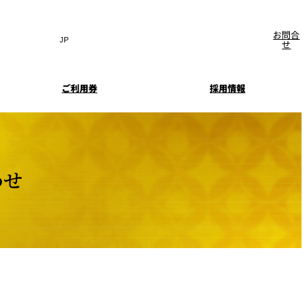
お問合
Search
言
サ
せ
語
イ
切
ト
り
JP
(日本語)
替
ご利用券
採用情報
内
え
EN
(English)
検
メ
ニ
t Language
▼
索
イレージ
ュ
窓
ー
クラブの
会員特典
を
を
開
開
わせ
お問合せ
よくあるご質問
閉
閉
マイページログイン
ニクラブ