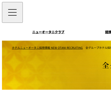
ニューオータニクラブ
提
提携マイレー
シンガポール航空 ク
お知らせ
ホテルニューオータニ採用情報 NEW OTANI RECRUITING
全グループホテル採
ジ
ス・フライヤー
全
ポイントプログラ
ニューオータ
ニクラブ
ニューオータニクラ
員規約
ニューオータニクラ
メール配信サービ
（マイページ）