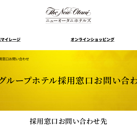
携マイレージ
オンラインショッピング
Selec
リ
日本航空 JALマイレー
おすすめ情報
全日空 ANAマ
用窓口お問い合わせ
ジバンク
クラブ
ニューオータニ
ご案内
グループホテル採用窓口お問い合
ご予約・各種
ム
ニューオータニクラブ
ベストレート
ブ会
入会のお申込み
ニューオータ
W
採用窓口お問い合わせ先
ブ
ス