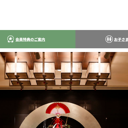
会員特典のご案内
お子さ
い
ニューオータニクラブ
宿泊特
ポイントプログラム
ーサ
ホテル主催イベント優待
衣裳・美容・写
優待
知ら
ウエディングご紹介特典
お子さまの誕生
ト