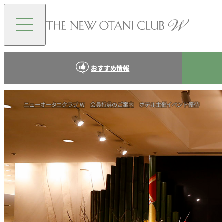
おすすめ情報
ニューオータニクラブ W
会員特典のご案内
ホテル主催イベント優待
結婚記念日のお祝
誕生日・マイアニバ
会員特典のご
リー特典
案内
ホテルマガジンとお
せ