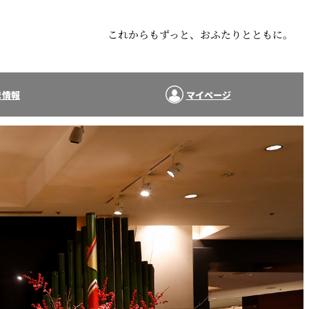
ま情報
マイページ
典
レストラン・バー特典
真室のご
ホテルオリジナル商品優
待
プレゼン
お子さまのお誕生日特典