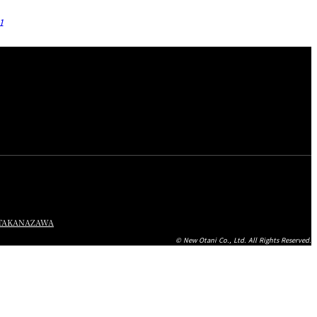
○
○
1
○
○
○
○
○
○
○
○
○
○
○
○
○
TA
KANAZAWA
© New Otani Co., Ltd. All Rights Reserved.