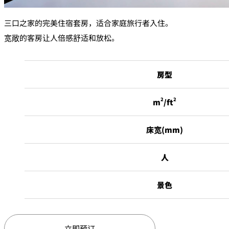
三口之家的完美住宿套房，适合家庭旅行者入住。
宽敞的客房让人倍感舒适和放松。
房型
2
2
m
/ft
床宽(mm)
人
景色
立即预订