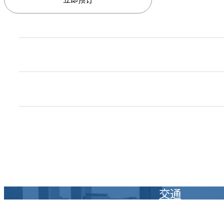
免费Wi-Fi和有线高速网络
平板电视
洗发水/护发素/沐浴露
双线客房电话 / 语音信箱 / 时钟
浴帽/牙刷/香皂
保险箱
手机充电器
剃刀/棉签/Facial cottons/发梳
冰箱
熨斗/熨衣板
女士护肤用品
Kettle
压裤器
拖鞋/擦鞋纸/针线包
交通
玻璃杯/咖啡杯
加湿器
洗衣袋
衣架/鞋撑/Clothes brush
枕头(荞麦壳,Tempur)