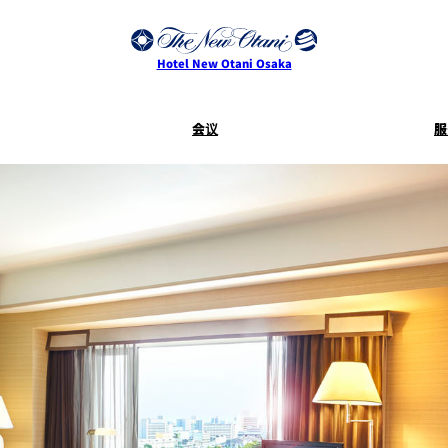
Hotel New Otani Osaka
会议
服
服务指南
客房服
SAKURA
活动
Keyaki
Terms and
Conditions for
Accommodation
Contracts
乾山
叙々苑 游
大观苑
Mikan
I
CASTLE
四季天空