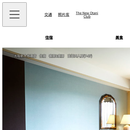
The New Otani
交通
照片库
Club
住宿
美食
客房&套房
大阪新大谷酒店
住宿
客房&套房
高级四人房(7-8F)
景点 & 活动
SATSUKI
景点
直接预订优惠
住宿
面店 NAKAJIMA
美食
藤尾
Patisserie SATSUK