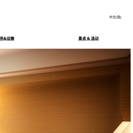
Search
言
サ
語
イ
切
ト
り
JP
(日本語)
替
务&设施
景点 & 活动
内
え
EN
(English)
検
メ
中文(简)
(中文(简))
ニ
索
务
豪华早餐
ュ
한국어
(한국어)
窓
ー
Isshin
を
を
Select Language
▼
開
開
閉
玄亭
KAGAIRO
閉
SATSUKI LOUNGE
酒廊
客房服务