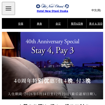
Search
言
サ
Hotel New Otani Osaka
語
イ
切
り
ト
JP
(日本語)
住宿
美食
会议
服务&设施
景点 & 活动
替
内
EN
(English)
え
景
メ
検
中文(简)
(中文(简))
ニ
点
服
客
豪
索
한국어
(한국어)
务
房
华
ュ
SATSUKI
SAKURA
Keyaki
Isshin
&
指
服
早
ー
窓
南
务
餐
活
Select Language
▼
景点
活
を
を
动
開
面店
叙々苑 游玄
T
乾山
KAGAIRO
NAKAJIMA
亭
閉
開
er
美食
m
閉
s
a
SATSUKI
n
藤尾
大观苑
Mikan
LOUNGE
d
C
o
n
40周年特别优惠：住4晚，付3晚
Patisserie
di
CASTLE
四季天空酒廊
客房服务
SATSUKI
ti
o
n
s
入住期间：2026年5月14日至12月23日（最后退房日期）。
f
o
r
A