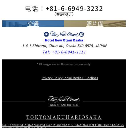
电话：+81-6-6949-3232
（客房预订）
交通
照片库
Hotel New Otani Osaka
1-4-1 Shiromi, Chuo-ku, Osaka 540-8578, JAPAN
Tel:
+81-6-6941-1111
* All images are for illustration purposes only.
Privacy Policy
Social Media Guidelines
Instagram
Facebook
X
TOKYO
MAKUHARI
OSAKA
SAPPORO
NAGAOKA
NASPA
OSAKI
YOKOHAMA
TAKAOKA
TOTTORI
HAKATA
SAGA