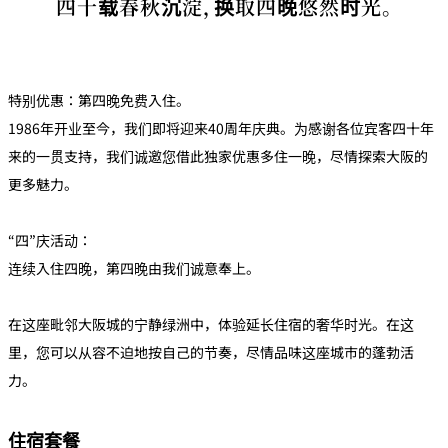
四十载春秋沉淀，换取四晚悠然时光。
c
c
o
m
m
o
d
at
特别优惠：第四晚免费入住。
io
n
C
1986年开业至今，我们即将迎来40周年庆典。为感谢各位宾客四十年
o
n
来的一贯支持，我们诚邀您借此独家优惠多住一晚，尽情探索大阪的
tr
a
更多魅力。
ct
s
“四”庆活动：
连续入住四晚，第四晚由我们诚意奉上。
在这座毗邻大阪城的宁静绿洲中，体验延长住宿的奢华时光。在这
里，您可以从容不迫地按自己的节奏，尽情品味这座城市的蓬勃活
力。
住宿套餐