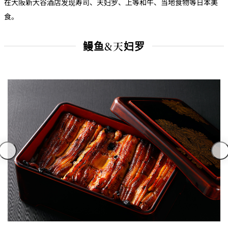
在大阪新大谷酒店发现寿司、天妇罗、上等和牛、当地食物等日本美
c
c
o
食。
m
m
o
d
鳗鱼&天妇罗
at
io
n
C
o
n
tr
a
ct
s