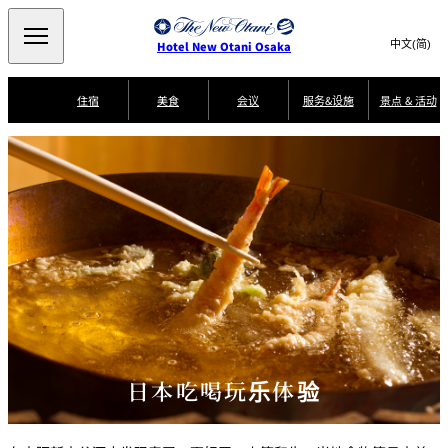
Search
言
サ
Hotel New Otani Osaka
語
イ
切
り
ト
JP
(日本語)
住宿
美食
会议
服务&设施
景点 & 活动
替
内
EN
(English)
え
景
メ
検
中文(简)
(中文(简))
ニ
点
服
客
豪
索
한국어
(한국어)
务
房
华
ュ
SATSUKI
SAKURA
Keyaki
Isshin
&
指
服
早
ー
窓
南
务
餐
活
Select Language
▼
景点
活
を
を
动
開
面店
叙々苑 游玄
T
乾山
KAGAIRO
NAKAJIMA
亭
閉
開
er
美食
m
閉
s
a
SATSUKI
n
藤尾
大观苑
Mikan
LOUNGE
d
C
o
n
Patisserie
di
CASTLE
四季天空酒廊
客房服务
SATSUKI
ti
o
n
日本吃喝玩乐体验
s
f
o
r
A