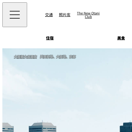
The New Otani
交通
照片库
Club
住宿
美食
客房&套房
大阪新大谷酒店
关西机场、大阪站、京都
景点 & 活动
SATSUKI
景点
直接预订优惠
住宿
面店 NAKAJIMA
美食
藤尾
Patisserie SATSUK