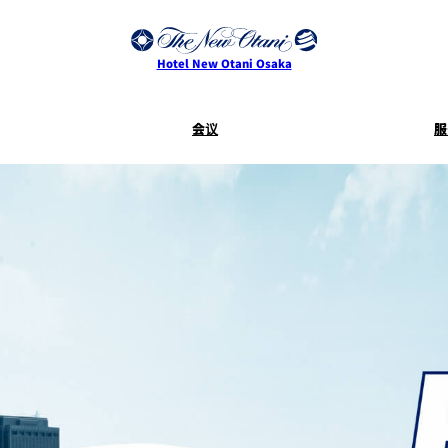
Hotel New Otani Osaka
会议
服
服务指南
客房服
SAKURA
活动
Keyaki
Terms and
Conditions for
Accommodation
Contracts
乾山
叙々苑 游
大观苑
Mikan
I
CASTLE
四季天空