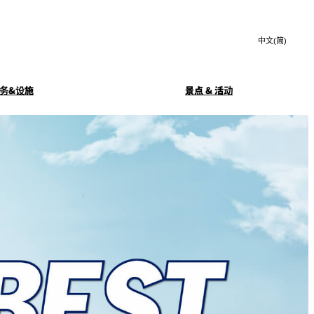
Search
言
サ
語
イ
切
ト
り
JP
(日本語)
替
务&设施
景点 & 活动
内
え
EN
(English)
検
メ
中文(简)
(中文(简))
ニ
索
务
豪华早餐
ュ
한국어
(한국어)
窓
ー
Isshin
を
を
Select Language
▼
開
開
閉
玄亭
KAGAIRO
閉
SATSUKI LOUNGE
酒廊
客房服务