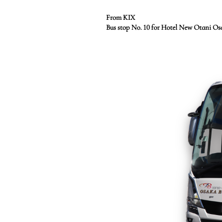
From KIX
Bus stop No. 10 for Hotel New Otani Os