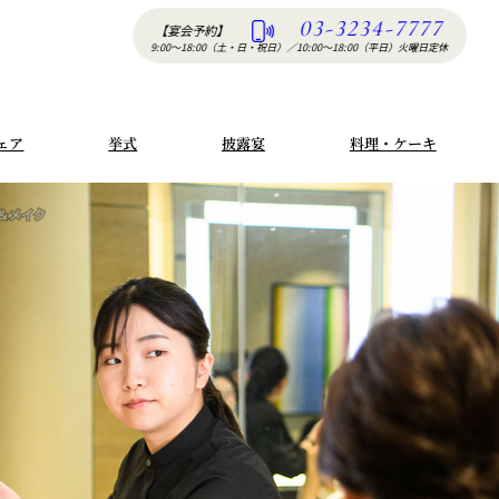
03-3234-7777
【宴会予約】
9:00〜18:00（土・日・祝日）
／
10:00〜18:00（平日）火曜日定休
ェア
挙式
披露宴
料理・ケーキ
＆メイク