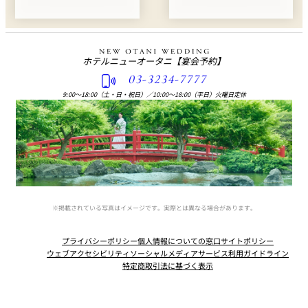
ホテルニューオータニ
【宴会予約】
03-3234-7777
9:00〜18:00（土・日・祝日）
／
10:00〜18:00（平日）火曜日定休
※掲載されている写真はイメージです。実際とは異なる場合があります。
プライバシーポリシー
個人情報についての窓口
サイトポリシー
ウェブアクセシビリティ
ソーシャルメディアサービス利用ガイドライン
特定商取引法に基づく表示
Instagram
Facebook
Youtube