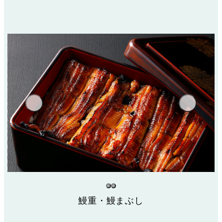
鰻重・鰻まぶし